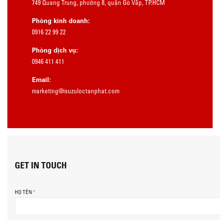
749 Quang Trung, phường 8, quận Gò Vấp, TP.HCM
Phòng kinh doanh:
0916 22 99 22
Phòng dịch vụ:
0946 411 411
Email:
marketing@isuzuloctanphat.com
GET IN TOUCH
HỌ TÊN
*