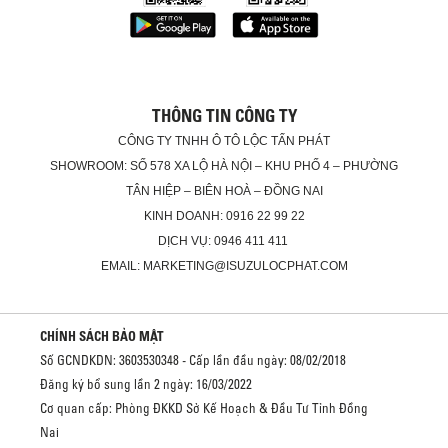
THÔNG TIN CÔNG TY
CÔNG TY TNHH Ô TÔ LỘC TẤN PHÁT
SHOWROOM: SỐ 578 XA LỘ HÀ NỘI – KHU PHỐ 4 – PHƯỜNG
TÂN HIỆP – BIÊN HOÀ – ĐỒNG NAI
KINH DOANH: 0916 22 99 22
DỊCH VỤ: 0946 411 411
EMAIL: MARKETING@ISUZULOCPHAT.COM
CHÍNH SÁCH BẢO MẬT
Số GCNDKDN: 3603530348 - Cấp lần đầu ngày: 08/02/2018
Đăng ký bổ sung lần 2 ngày: 16/03/2022
Cơ quan cấp: Phòng ĐKKD Sở Kế Hoạch & Đầu Tư Tỉnh Đồng
Nai