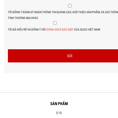
TÔI ĐỒNG Ý ĐĂNG KÝ NHẬN THÔNG TIN QUẢNG CÁO, GIỚI THIỆU SẢN PHẨM, VÀ CÁC THÔN
TÍNH THƯƠNG MẠI KHÁC
TÔI ĐÃ HIỂU RÕ VÀ ĐỒNG Ý VỚI
CHÍNH SÁCH BẢO MẬT
CỦA ISUZU VIỆT NAM
SẢN PHẨM
Ô TÔ