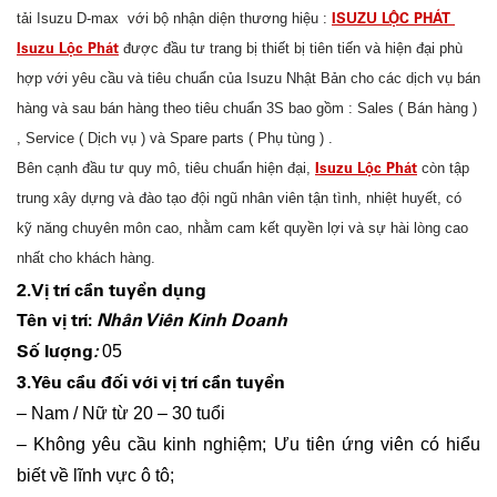
ISUZU LỘC PHÁT
tải Isuzu D-max với bộ nhận diện thương hiệu :
Isuzu Lộc Phát
được đầu tư trang bị thiết bị tiên tiến và hiện đại phù
hợp với yêu cầu và tiêu chuẩn của Isuzu Nhật Bản cho các dịch vụ bán
hàng và sau bán hàng theo tiêu chuẩn 3S bao gồm : Sales ( Bán hàng )
, Service ( Dịch vụ ) và Spare parts ( Phụ tùng ) .
Isuzu Lộc Phát
Bên cạnh đầu tư quy mô, tiêu chuẩn hiện đại,
còn tập
trung xây dựng và đào tạo đội ngũ nhân viên tận tình, nhiệt huyết, có
kỹ năng chuyên môn cao, nhằm cam kết quyền lợi và sự hài lòng cao
nhất cho khách hàng.
2.Vị trí cần tuyển dụng
Tên v
ị
trí:
Nhân Viên Kinh Doanh
Số lượng
:
05
3.Yêu cầu đối với vị trí cần tuyển
– Nam / Nữ từ 20 – 30 tuổi
– Không yêu cầu kinh nghiệm; Ưu tiên ứng viên có hiểu
biết về lĩnh vực ô tô;