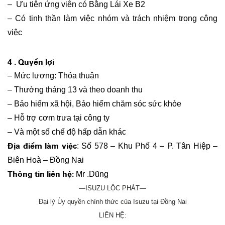
– Ưu tiên ứng viên có Bằng Lái Xe B2
– Có tinh thần làm việc nhóm và trách nhiệm trong công
việc
Nhân viên kinh doanh
4 . Quyền lợi
– Mức lương: Thỏa thuận
– Thưởng tháng 13 và theo doanh thu
– Bảo hiểm xã hội, Bảo hiểm chăm sóc sức khỏe
– Hỗ trợ cơm trưa tại công ty
– Và một số chế độ hấp dẫn khác
Địa điểm làm việc
: Số 578 – Khu Phố 4 – P. Tân Hiệp –
Biên Hoà – Đồng Nai
Thông tin liên h
ệ:
Mr .Dũng
—ISUZU LỘC PHÁT—
Đại lý Ủy quyền chính thức của Isuzu tại Đồng Nai
LIÊN HỆ: