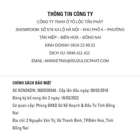
THÔNG TIN CÔNG TY
CÔNG TY TNHH Ô TÔ LỘC TẤN PHÁT
SHOWROOM: SỐ 578 XA LỘ HÀ NỘI – KHU PHỐ 4 – PHƯỜNG
TÂN HIỆP – BIÊN HOÀ – ĐỒNG NAI
KINH DOANH: 0916 22 99 22
DỊCH VỤ: 0946 411 411
EMAIL: MARKETING@ISUZULOCPHAT.COM
CHÍNH SÁCH BẢO MẬT
Số GCNDKDN: 3603530348 - Cấp lần đầu ngày: 08/02/2018
Đăng ký bổ sung lần 2 ngày: 16/03/2022
Cơ quan cấp: Phòng ĐKKD Sở Kế Hoạch & Đầu Tư Tỉnh Đồng
Nai
Địa chỉ: 2 Nguyễn Văn Trị, Xã Thanh Bình, TP.Biên Hoà, Tỉnh
Đồng Nai