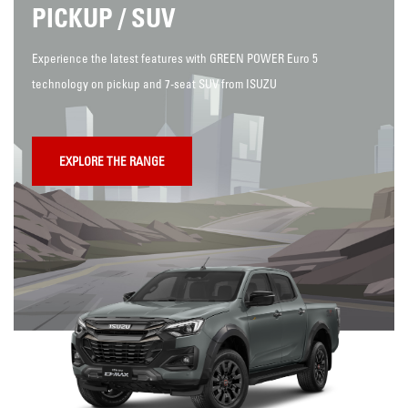
PICKUP / SUV
Experience the latest features with GREEN POWER Euro 5
technology on pickup and 7-seat SUV from ISUZU
EXPLORE THE RANGE