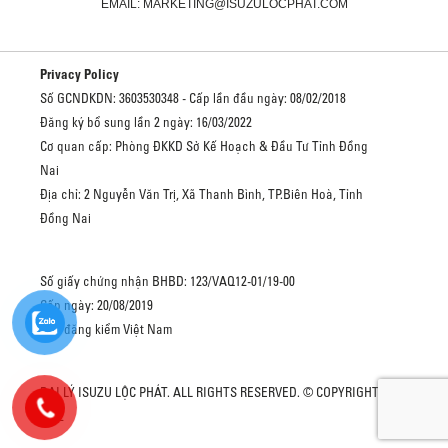
EMAIL: MARKETING@ISUZULOCPHAT.COM
Privacy Policy
Số GCNDKDN: 3603530348 - Cấp lần đầu ngày: 08/02/2018
Đăng ký bổ sung lần 2 ngày: 16/03/2022
Cơ quan cấp: Phòng ĐKKD Sở Kế Hoạch & Đầu Tư Tỉnh Đồng
Nai
Địa chỉ: 2 Nguyễn Văn Trị, Xã Thanh Bình, TP.Biên Hoà, Tỉnh
Đồng Nai
Số giấy chứng nhận BHBD: 123/VAQ12-01/19-00
Cấp ngày: 20/08/2019
Cục đăng kiểm Việt Nam
ĐẠI LÝ ISUZU LỘC PHÁT. ALL RIGHTS RESERVED. © COPYRIGHT
2022