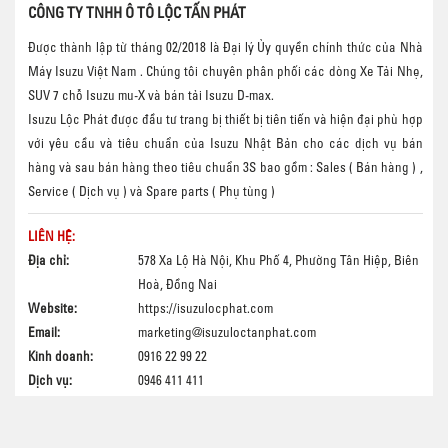
CÔNG TY TNHH Ô TÔ LỘC TẤN PHÁT
Được thành lập từ tháng 02/2018 là Đại lý Ủy quyền chính thức của Nhà
Máy Isuzu Việt Nam . Chúng tôi chuyên phân phối các dòng Xe Tải Nhẹ,
SUV 7 chỗ Isuzu mu-X và bán tải Isuzu D-max.
Isuzu Lộc Phát được đầu tư trang bị thiết bị tiên tiến và hiện đại phù hợp
với yêu cầu và tiêu chuẩn của Isuzu Nhật Bản cho các dịch vụ bán
hàng và sau bán hàng theo tiêu chuẩn 3S bao gồm : Sales ( Bán hàng ) ,
Service ( Dịch vụ ) và Spare parts ( Phụ tùng )
LIÊN HỆ:
Địa chỉ:
578 Xa Lộ Hà Nội, Khu Phố 4, Phường Tân Hiệp, Biên
Hoà, Đồng Nai
Website:
https://isuzulocphat.com
Email:
marketing@isuzuloctanphat.com
Kinh doanh:
0916 22 99 22
Dịch vụ:
0946 411 411