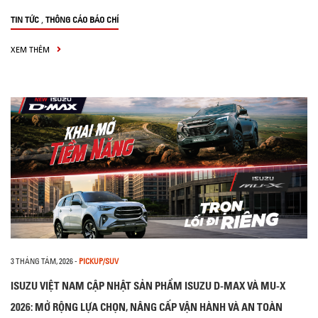
,
TIN TỨC
THÔNG CÁO BÁO CHÍ
XEM THÊM
3 THÁNG TÁM, 2026
-
PICKUP/SUV
ISUZU VIỆT NAM CẬP NHẬT SẢN PHẨM ISUZU D-MAX VÀ MU-X
2026: MỞ RỘNG LỰA CHỌN, NÂNG CẤP VẬN HÀNH VÀ AN TOÀN