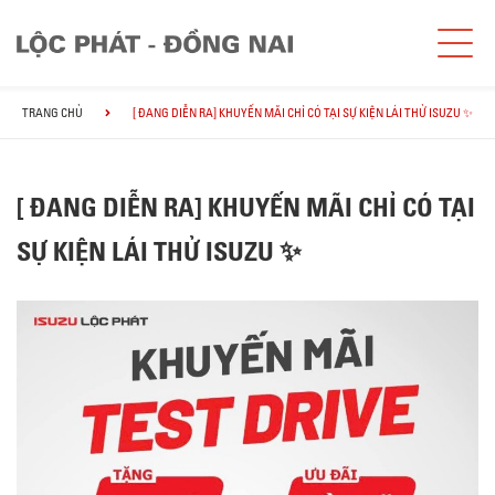
TRANG CHỦ
[ ĐANG DIỄN RA] KHUYẾN MÃI CHỈ CÓ TẠI SỰ KIỆN LÁI THỬ ISUZU ✨
[ ĐANG DIỄN RA] KHUYẾN MÃI CHỈ CÓ TẠI
SỰ KIỆN LÁI THỬ ISUZU ✨