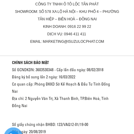
CÔNG TY TNHH Ô TÔ LỘC TẤN PHÁT
SHOWROOM: SỐ 578 XA LỘ HÀ NỘI – KHU PHỐ 4 – PHƯỜNG
TÂN HIỆP – BIÊN HOÀ – ĐỒNG NAI
KINH DOANH: 0916 22 99 22
DỊCH VỤ: 0946 411 411
EMAIL: MARKETING@ISUZULOCPHAT.COM
CHÍNH SÁCH BẢO MẬT
Số GCNDKDN: 3603530348 - Cấp lần đầu ngày: 08/02/2018
Đăng ký bổ sung lần 2 ngày: 16/03/2022
Cơ quan cấp: Phòng ĐKKD Sở Kế Hoạch & Đầu Tư Tỉnh Đồng
Nai
Địa chỉ: 2 Nguyễn Văn Trị, Xã Thanh Bình, TP.Biên Hoà, Tỉnh
Đồng Nai
Số giấy chứng nhận BHBD: 123/VAQ12-01/19-00
Cấp ngày: 20/08/2019