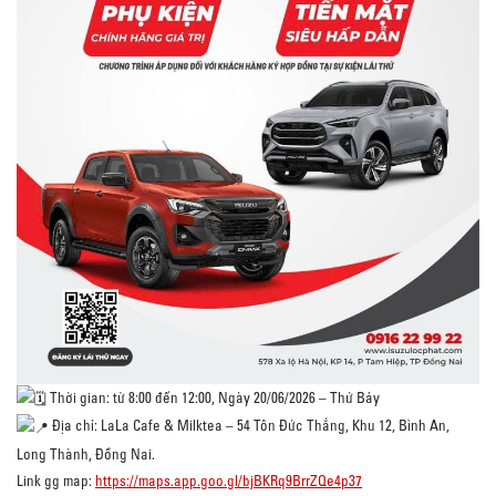
Thời gian: từ 8:00 đến 12:00, Ngày 20/06/2026 – Thứ Bảy
Địa chỉ: LaLa Cafe & Milktea – 54 Tôn Đức Thắng, Khu 12, Bình An,
Long Thành, Đồng Nai.
Link gg map:
https://maps.app.goo.gl/bjBKRq9BrrZQe4p37