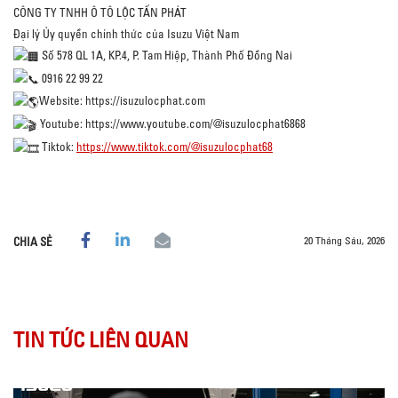
CÔNG TY TNHH Ô TÔ LỘC TẤN PHÁT
Đại lý Ủy quyền chính thức của Isuzu Việt Nam
Số 578 QL 1A, KP.4, P. Tam Hiệp, Thành Phố Đồng Nai
0916 22 99 22
Website:
https://isuzulocphat.com
Youtube:
https://www.youtube.com/@isuzulocphat6868
Tiktok:
https://www.tiktok.com/@isuzulocphat68
20 Tháng Sáu, 2026
CHIA SẺ
TIN TỨC LIÊN QUAN