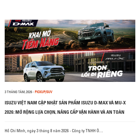
3 THÁNG TÁM, 2026
-
PICKUP/SUV
ISUZU VIỆT NAM CẬP NHẬT SẢN PHẨM ISUZU D-MAX VÀ MU-X
2026: MỞ RỘNG LỰA CHỌN, NÂNG CẤP VẬN HÀNH VÀ AN TOÀN
Hồ Chí Minh, ngày 3 tháng 8 năm 2026 - Công ty TNHH Ô…