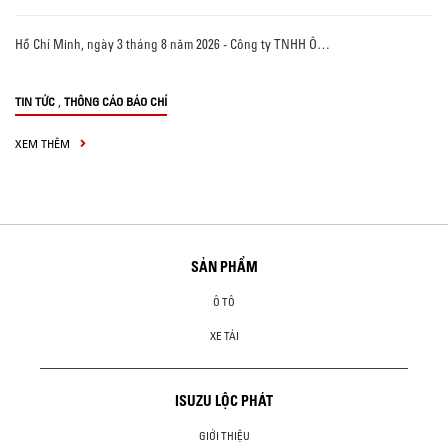
Hồ Chí Minh, ngày 3 tháng 8 năm 2026 - Công ty TNHH Ô…
,
TIN TỨC
THÔNG CÁO BÁO CHÍ
XEM THÊM
SẢN PHẨM
Ô TÔ
XE TẢI
ISUZU LỘC PHÁT
GIỚI THIỆU