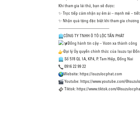
Khi tham gia lái thử, bạn sẽ được:
✨ Trực tiếp cảm nhận sự êm ái – mạnh mẽ – tiế
✨ Nhận quà tặng đặc biệt khi tham gia chương t
————————————–
CÔNG TY TNHH Ô TÔ LỘC TẤN PHÁT
Đồng hành tin cậy – Vươn xa thành công
Đại lý Ủy quyền chính thức của Isuzu tại Đồ
Số 578 QL 1A, KP.4, P. Tam Hiệp, Đồng Nai
0916 22 99 22
Website:
https://isuzulocphat.com
Youtube:
https://www.youtube.com/@isuzul
Tiktok:
https://www.tiktok.com/@isuzulocph