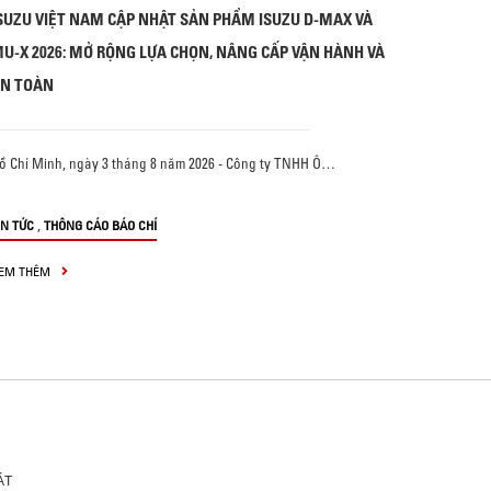
SUZU VIỆT NAM CẬP NHẬT SẢN PHẨM ISUZU D-MAX VÀ
U-X 2026: MỞ RỘNG LỰA CHỌN, NÂNG CẤP VẬN HÀNH VÀ
N TOÀN
ồ Chí Minh, ngày 3 tháng 8 năm 2026 - Công ty TNHH Ô…
,
IN TỨC
THÔNG CÁO BÁO CHÍ
EM THÊM
ÁT