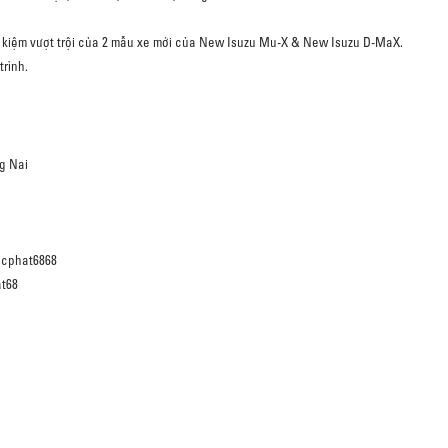
t kiệm vượt trội của 2 mẫu xe mới của New Isuzu Mu-X & New Isuzu D-MaX.
rình.
ng Nai
ocphat6868
at68