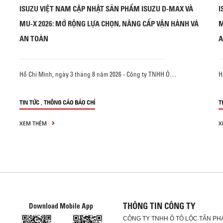
ISUZU VIỆT NAM CẬP NHẬT SẢN PHẨM ISUZU D-MAX VÀ
I
MU-X 2026: MỞ RỘNG LỰA CHỌN, NÂNG CẤP VẬN HÀNH VÀ
M
AN TOÀN
A
Hồ Chí Minh, ngày 3 tháng 8 năm 2026 - Công ty TNHH Ô…
H
,
TIN TỨC
THÔNG CÁO BÁO CHÍ
T
XEM THÊM
X
THÔNG TIN CÔNG TY
Download Mobile App
CÔNG TY TNHH Ô TÔ LỘC TẤN PH