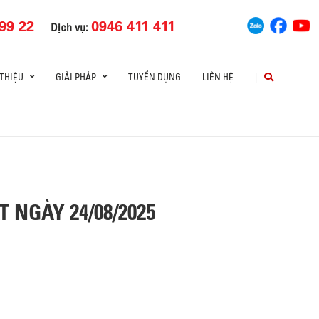
99 22
0946 411 411
Dịch vụ:
 THIỆU
GIẢI PHÁP
TUYỂN DỤNG
LIÊN HỆ
|
 NGÀY 24/08/2025