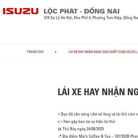
578 Xa Lộ Hà Nội, Khu Phố 4, Phường Tam Hiệp, Đồng Na
TRANG CHỦ
LÁI XE HAY NHẬN NGAY QUÀ CHẤT CÙNG ISUZU LỘ
LÁI XE HAY NHẬN NG
⚡ Bạn đã sẵn sàng cầm vô lăng và lái thử cảm 
👉 Hẹn gặp bạn tại sự kiện lái thử:
📅 Thứ Bảy ngày 24/08/2025
📍 Địa điểm: Mai’s Coffee & Tea – 107/533B Ph