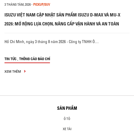
3 THÁNG TÁM, 2026
-
PICKUP/SUV
ISUZU VIỆT NAM CẬP NHẬT SẢN PHẨM ISUZU D-MAX VÀ MU-X
2026: MỞ RỘNG LỰA CHỌN, NÂNG CẤP VẬN HÀNH VÀ AN TOÀN
Hồ Chí Minh, ngày 3 tháng 8 năm 2026 - Công ty TNHH Ô…
,
TIN TỨC
THÔNG CÁO BÁO CHÍ
XEM THÊM
SẢN PHẨM
Ô TÔ
XE TẢI