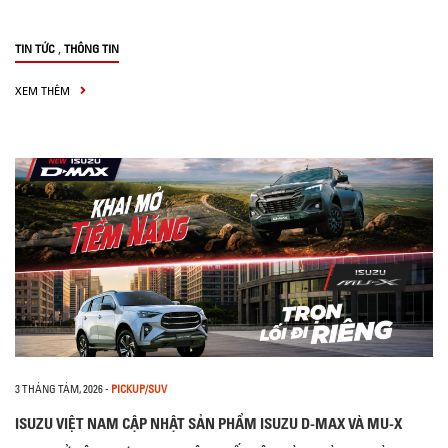
,
TIN TỨC
THÔNG TIN
XEM THÊM
3 THÁNG TÁM, 2026
-
PICKUP/SUV
ISUZU VIỆT NAM CẬP NHẬT SẢN PHẨM ISUZU D-MAX VÀ MU-X