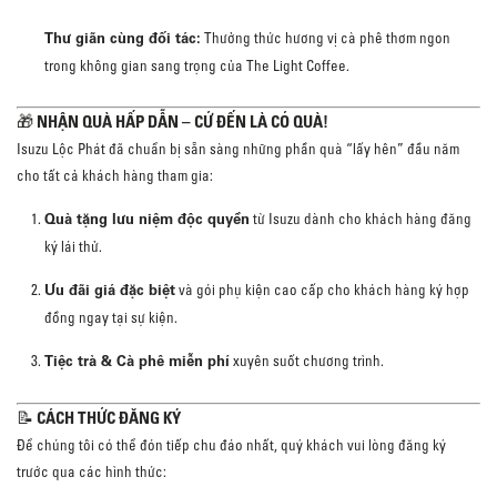
Thư giãn cùng đối tác:
Thưởng thức hương vị cà phê thơm ngon
trong không gian sang trọng của The Light Coffee.
🎁 NHẬN QUÀ HẤP DẪN – CỨ ĐẾN LÀ CÓ QUÀ!
Isuzu Lộc Phát đã chuẩn bị sẵn sàng những phần quà “lấy hên” đầu năm
cho tất cả khách hàng tham gia:
Quà tặng lưu niệm độc quyền
từ Isuzu dành cho khách hàng đăng
ký lái thử.
Ưu đãi giá đặc biệt
và gói phụ kiện cao cấp cho khách hàng ký hợp
đồng ngay tại sự kiện.
Tiệc trà & Cà phê miễn phí
xuyên suốt chương trình.
📝 CÁCH THỨC ĐĂNG KÝ
Để chúng tôi có thể đón tiếp chu đáo nhất, quý khách vui lòng đăng ký
trước qua các hình thức: