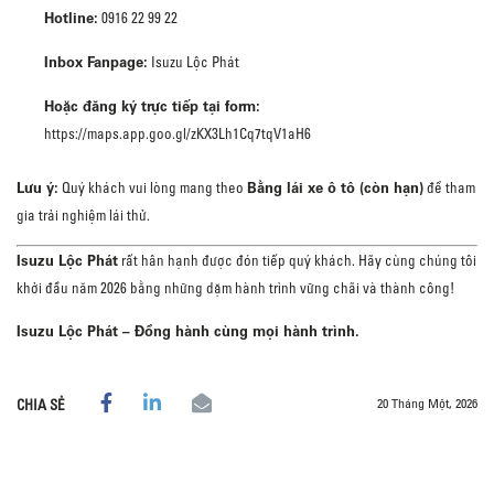
Hotline:
0916 22 99 22
Inbox Fanpage:
Isuzu Lộc Phát
Hoặc đăng ký trực tiếp tại form:
https://maps.app.goo.gl/zKX3Lh1Cq7tqV1aH6
Lưu ý:
Bằng lái xe ô tô (còn hạn)
Quý khách vui lòng mang theo
để tham
gia trải nghiệm lái thử.
Isuzu Lộc Phát
rất hân hạnh được đón tiếp quý khách. Hãy cùng chúng tôi
khởi đầu năm 2026 bằng những dặm hành trình vững chãi và thành công!
Isuzu Lộc Phát – Đồng hành cùng mọi hành trình.
20 Tháng Một, 2026
CHIA SẺ