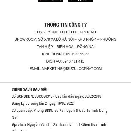
THÔNG TIN CÔNG TY
CÔNG TY TNHH Ô TÔ LỘC TẤN PHÁT
SHOWROOM: SỐ 578 XA LỘ HÀ NỘI – KHU PHỐ 4 – PHƯỜNG
TÂN HIỆP – BIÊN HOÀ – ĐỒNG NAI
KINH DOANH: 0916 22 99 22
DỊCH VỤ: 0946 411 411
EMAIL: MARKETING@ISUZULOCPHAT.COM
CHÍNH SÁCH BẢO MẬT
Số GCNDKDN: 3603530348 - Cấp lần đầu ngày: 08/02/2018
Đăng ký bổ sung lần 2 ngày: 16/03/2022
Cơ quan cấp: Phòng ĐKKD Sở Kế Hoạch & Đầu Tư Tỉnh Đồng
Nai
Địa chỉ: 2 Nguyễn Văn Trị, Xã Thanh Bình, TP.Biên Hoà, Tỉnh