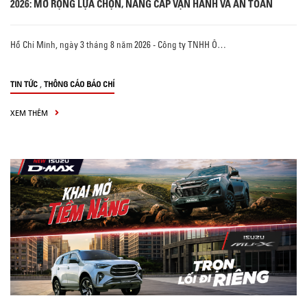
2026: MỞ RỘNG LỰA CHỌN, NÂNG CẤP VẬN HÀNH VÀ AN TOÀN
Hồ Chí Minh, ngày 3 tháng 8 năm 2026 - Công ty TNHH Ô…
,
TIN TỨC
THÔNG CÁO BÁO CHÍ
XEM THÊM