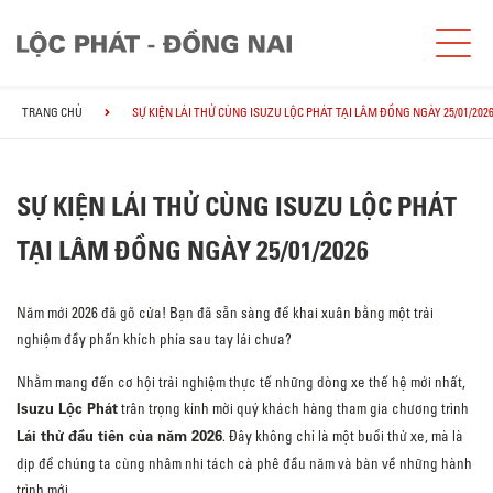
TRANG CHỦ
SỰ KIỆN LÁI THỬ CÙNG ISUZU LỘC PHÁT TẠI LÂM ĐỒNG NGÀY 25/01/202
SỰ KIỆN LÁI THỬ CÙNG ISUZU LỘC PHÁT
TẠI LÂM ĐỒNG NGÀY 25/01/2026
Năm mới 2026 đã gõ cửa! Bạn đã sẵn sàng để khai xuân bằng một trải
nghiệm đầy phấn khích phía sau tay lái chưa?
Nhằm mang đến cơ hội trải nghiệm thực tế những dòng xe thế hệ mới nhất,
Isuzu Lộc Phát
trân trọng kính mời quý khách hàng tham gia chương trình
Lái thử đầu tiên của năm 2026
. Đây không chỉ là một buổi thử xe, mà là
dịp để chúng ta cùng nhâm nhi tách cà phê đầu năm và bàn về những hành
trình mới.