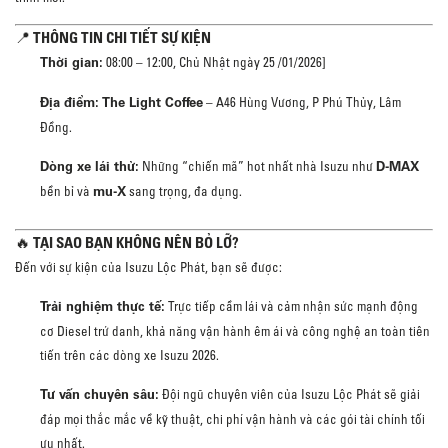
📍 THÔNG TIN CHI TIẾT SỰ KIỆN
Thời gian:
08:00 – 12:00, Chủ Nhật ngày 25 /01/2026]
Địa điểm:
The Light Coffee
– A46 Hùng Vương, P Phú Thủy, Lâm
Đồng.
Dòng xe lái thử:
D-MAX
Những “chiến mã” hot nhất nhà Isuzu như
mu-X
bền bỉ và
sang trọng, đa dụng.
🔥 TẠI SAO BẠN KHÔNG NÊN BỎ LỠ?
Đến với sự kiện của Isuzu Lộc Phát, bạn sẽ được:
Trải nghiệm thực tế:
Trực tiếp cầm lái và cảm nhận sức mạnh động
cơ Diesel trứ danh, khả năng vận hành êm ái và công nghệ an toàn tiên
tiến trên các dòng xe Isuzu 2026.
Tư vấn chuyên sâu:
Đội ngũ chuyên viên của Isuzu Lộc Phát sẽ giải
đáp mọi thắc mắc về kỹ thuật, chi phí vận hành và các gói tài chính tối
ưu nhất.