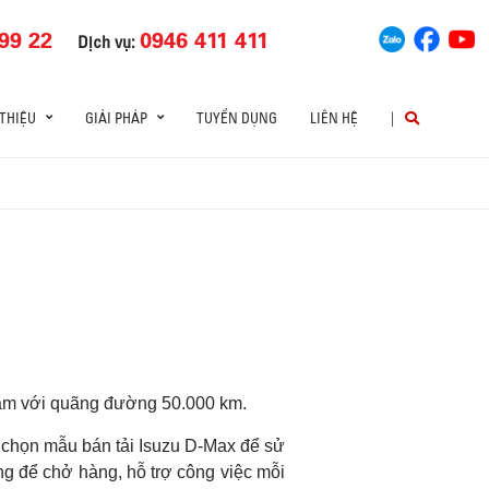
99 22
0946 411 411
Dịch vụ:
 THIỆU
GIẢI PHÁP
TUYỂN DỤNG
LIÊN HỆ
|
 năm với quãng đường 50.000 km.
) chọn mẫu bán tải Isuzu D-Max để sử
ng để chở hàng, hỗ trợ công việc mỗi