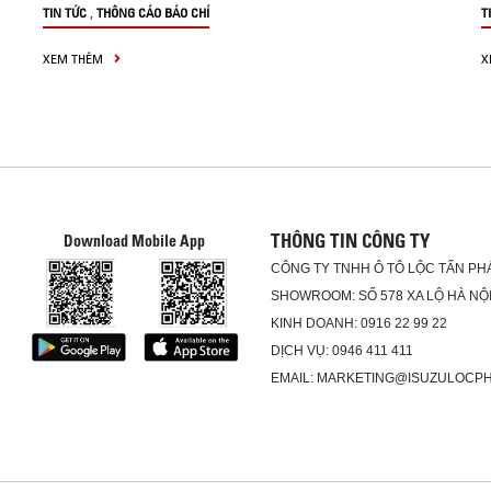
,
TIN TỨC
THÔNG CÁO BÁO CHÍ
T
XEM THÊM
X
THÔNG TIN CÔNG TY
Download Mobile App
CÔNG TY TNHH Ô TÔ LỘC TẤN PH
SHOWROOM: SỐ 578 XA LỘ HÀ NỘI
KINH DOANH: 0916 22 99 22
DỊCH VỤ: 0946 411 411
EMAIL: MARKETING@ISUZULOCP