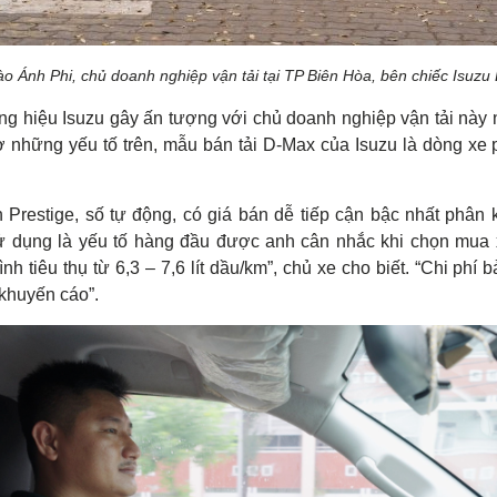
o Ánh Phi, chủ doanh nghiệp vận tải tại TP Biên Hòa, bên chiếc Isuzu
ơng hiệu Isuzu gây ấn tượng với chủ doanh nghiệp vận tải này n
hờ những yếu tố trên, mẫu bán tải D-Max của Isuzu là dòng xe 
Prestige, số tự động, có giá bán dễ tiếp cận bậc nhất phân
sử dụng là yếu tố hàng đầu được anh cân nhắc khi chọn mua xe.
ình tiêu thụ từ 6,3 – 7,6 lít dầu/km”, chủ xe cho biết. “Chi p
khuyến cáo”.