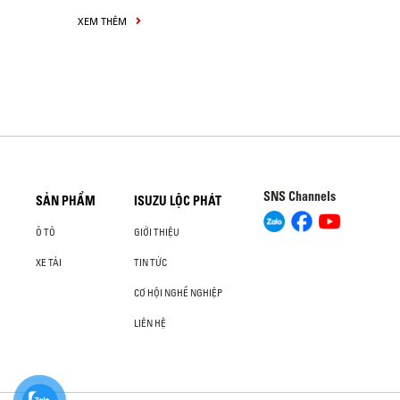
XEM THÊM
SNS Channels
SẢN PHẨM
ISUZU LỘC PHÁT
Ô TÔ
GIỚI THIỆU
XE TẢI
TIN TỨC
CƠ HỘI NGHỀ NGHIỆP
LIÊN HỆ