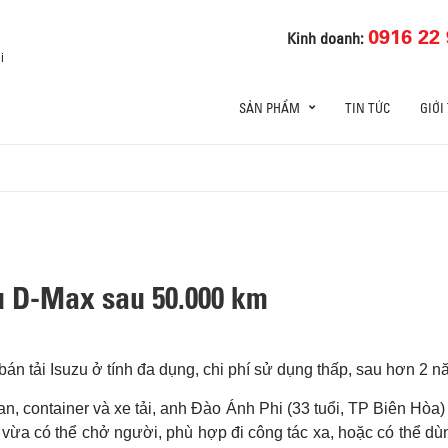
0916 22 
Kinh doanh:
i
SẢN PHẨM
TIN TỨC
GIỚI
u D-Max sau 50.000 km
án tải Isuzu ở tính đa dụng, chi phí sử dụng thấp, sau hơn 2
n, container và xe tải, anh Đào Ánh Phi (33 tuổi, TP Biên Hòa
vừa có thể chở người, phù hợp đi công tác xa, hoặc có thể dù