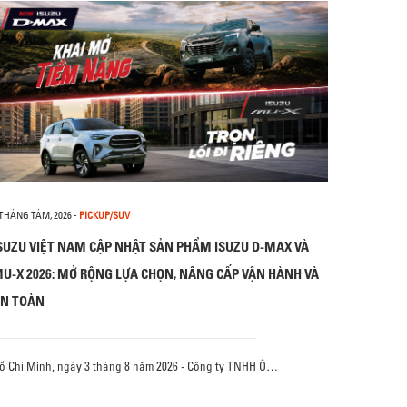
 THÁNG TÁM, 2026
-
PICKUP/SUV
SUZU VIỆT NAM CẬP NHẬT SẢN PHẨM ISUZU D-MAX VÀ
U-X 2026: MỞ RỘNG LỰA CHỌN, NÂNG CẤP VẬN HÀNH VÀ
N TOÀN
ồ Chí Minh, ngày 3 tháng 8 năm 2026 - Công ty TNHH Ô…