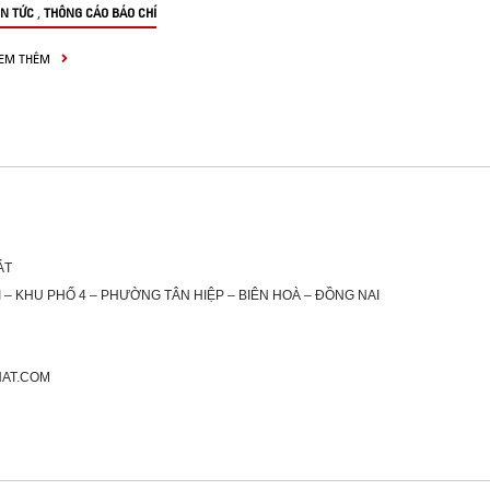
,
IN TỨC
THÔNG CÁO BÁO CHÍ
EM THÊM
ÁT
 – KHU PHỐ 4 – PHƯỜNG TÂN HIỆP – BIÊN HOÀ – ĐỒNG NAI
HAT.COM