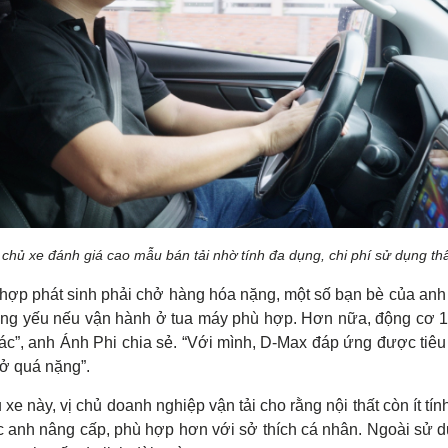
 chủ xe đánh giá cao mẫu bán tải nhờ tính đa dụng, chi phí sử dụng th
 hợp phát sinh phải chở hàng hóa nặng, một số bạn bè của anh t
hông yếu nếu vận hành ở tua máy phù hợp. Hơn nữa, động cơ 1.
ác”, anh Ánh Phi chia sẻ. “Với mình, D-Max đáp ứng được tiêu 
hở quá nặng”.
 này, vị chủ doanh nghiệp vận tải cho rằng nội thất còn ít tính
 anh nâng cấp, phù hợp hơn với sở thích cá nhân. Ngoài sử d