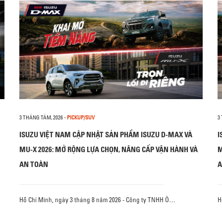
3 THÁNG TÁM, 2026
-
PICKUP/SUV
3
ISUZU VIỆT NAM CẬP NHẬT SẢN PHẨM ISUZU D-MAX VÀ
I
MU-X 2026: MỞ RỘNG LỰA CHỌN, NÂNG CẤP VẬN HÀNH VÀ
M
AN TOÀN
A
Hồ Chí Minh, ngày 3 tháng 8 năm 2026 - Công ty TNHH Ô…
H