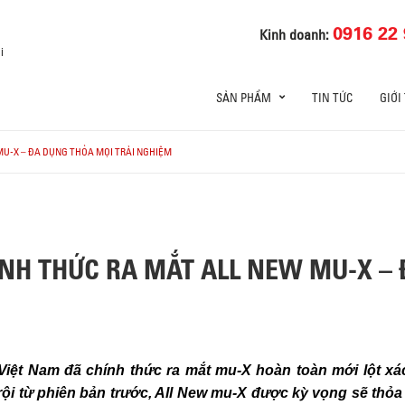
0916 22 
Kinh doanh:
i
SẢN PHẨM
TIN TỨC
GIỚI
MU-X – ĐA DỤNG THỎA MỌI TRẢI NGHIỆM
ÍNH THỨC RA MẮT ALL NEW MU-X –
iệt Nam đã chính thức ra mắt mu-X hoàn toàn mới lột xác
 trội từ phiên bản trước, All New mu-X được kỳ vọng sẽ t