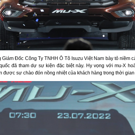
g Giám Đốc Công Ty TNHH Ô Tô Isuzu Việt Nam bày tỏ niềm 
àn quốc đã tham dự sự kiện đặc biệt này. Hy vọng với mu-X h
n được sự chào đón nồng nhiệt của khách hàng trong thời gian 