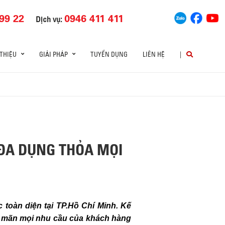
99 22
0946 411 411
Dịch vụ:
 THIỆU
GIẢI PHÁP
TUYỂN DỤNG
LIÊN HỆ
|
 ĐA DỤNG THỎA MỌI
 toàn diện tại TP.Hồ Chí Minh. Kế
hỏa mãn mọi nhu cầu của khách hàng