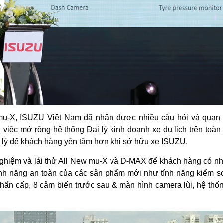
mu-X, ISUZU Việt Nam đã nhận được nhiều câu hỏi và quan t
 việc mở rộng hệ thống Đại lý kinh doanh xe du lịch trên toà
i lý để khách hàng yên tâm hơn khi sở hữu xe ISUZU.
i nghiệm và lái thử All New mu-X và D-MAX để khách hàng có 
tính năng an toàn của các sản phẩm mới như tính năng kiểm so
n cấp, 8 cảm biến trước sau & màn hình camera lùi, hệ thống tr