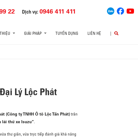
99 22
0946 411 411
Dịch vụ:
 THIỆU
GIẢI PHÁP
TUYỂN DỤNG
LIÊN HỆ
|
 Đại Lý Lộc Phát
hát (Công ty TNHH Ô tô Lộc Tấn Phát)
trân
 lái thử xe Isuzu”
.
 vừa thư giãn, vừa trực tiếp đánh giá khả năng