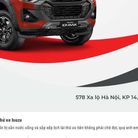
thử xe Isuzu
n bị sẵn nước uống và sắp xếp lịch lái thử ưu tiên không phải chờ đợi, quý anh e