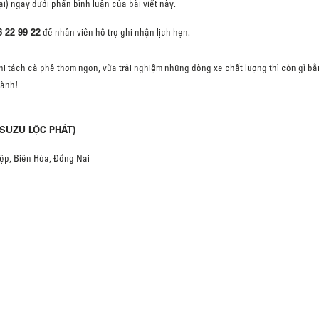
ại) ngay dưới phần bình luận của bài viết này.
6 22 99 22
để nhân viên hỗ trợ ghi nhận lịch hẹn.
i tách cà phê thơm ngon, vừa trải nghiệm những dòng xe chất lượng thì còn gì bằ
hành!
ISUZU LỘC PHÁT)
Hiệp, Biên Hòa, Đồng Nai