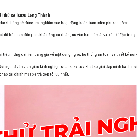
lái thử xe Isuzu Long Thành
ý khách hàng sẽ được trải nghiệm các hoạt động hoàn toàn miễn phí bao gồm:
t độ bốc của động cơ, khả năng cách âm, sự vận hành êm ái và bền bỉ đặc trưng
 tiết những cải tiến đáng giá về mặt công nghệ, hệ thống an toàn và thiết kế nội –
ội ngũ tư vấn viên giàu kinh nghiệm của Isuzu Lộc Phát sẽ giải đáp minh bạch mọ
pháp tài chính mua xe trả góp tối ưu nhất.