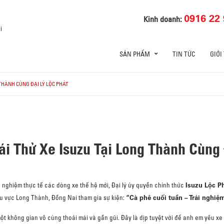
0916 22 
Kinh doanh:
i
SẢN PHẨM
TIN TỨC
GIỚI
G THÀNH CÙNG ĐẠI LÝ LỘC PHÁT
Lái Thử Xe Isuzu Tại Long Thành Cùng
Isuzu Lộc P
nghiệm thực tế các dòng xe thế hệ mới, Đại lý ủy quyền chính thức
“Cà phê cuối tuần – Trải nghiệm
hu vực Long Thành, Đồng Nai tham gia sự kiện:
ột không gian vô cùng thoải mái và gần gũi. Đây là dịp tuyệt vời để anh em yêu xe