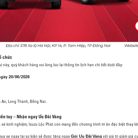
tổ chức
 này, quý khách hàng vui lòng lưu lại thông tin lịch hẹn chi tiết dưới đây:
ngày 20/06/2026
h An, Long Thành, Đồng Nai.
liền tay – Nhận ngay Ưu Đãi Vàng
a sẻ kinh nghiệm, Isuzu Lộc Phát còn mang đến chương trình tri ân đặc biệt thay l
Gói Ưu Đãi Vàng
ua xe ngay tại sự kiện sẽ được tặng ngay
với giá trị giảm giá 