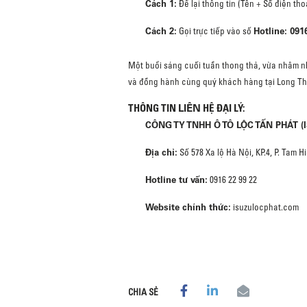
Cách 1:
Để lại thông tin (Tên + Số điện tho
Cách 2:
Hotline: 091
Gọi trực tiếp vào số
Một buổi sáng cuối tuần thong thả, vừa nhâm nh
và đồng hành cùng quý khách hàng tại Long T
LIÊN
THÔNG TIN
HỆ ĐẠI LÝ:
CÔNG TY TNHH Ô TÔ LỘC TẤN PHÁT (
Địa chỉ:
Số 578 Xa lộ Hà Nội, KP.4, P. Tam 
Hotline tư vấn:
0916 22 99 22
Website chính thức:
isuzulocphat.com
CHIA SẺ