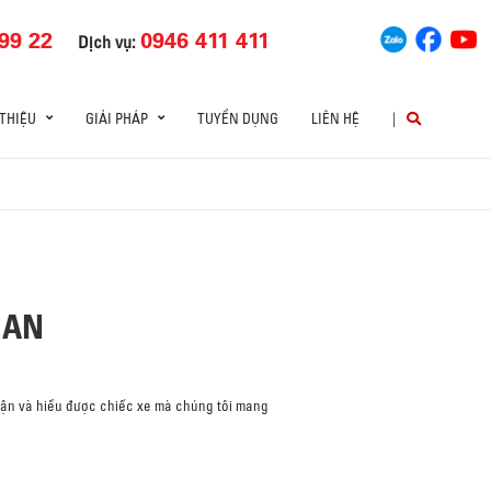
99 22
0946 411 411
Dịch vụ:
 THIỆU
GIẢI PHÁP
TUYỂN DỤNG
LIÊN HỆ
|
 AN
nhận và hiểu được chiếc xe mà chúng tôi mang