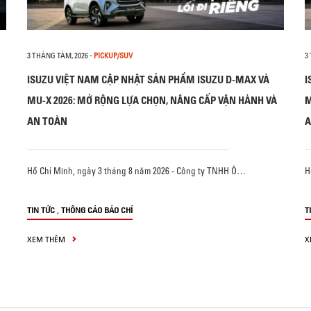
3 THÁNG TÁM, 2026
-
PICKUP/SUV
3
ISUZU VIỆT NAM CẬP NHẬT SẢN PHẨM ISUZU D-MAX VÀ
I
MU-X 2026: MỞ RỘNG LỰA CHỌN, NÂNG CẤP VẬN HÀNH VÀ
M
AN TOÀN
A
Hồ Chí Minh, ngày 3 tháng 8 năm 2026 - Công ty TNHH Ô…
H
,
TIN TỨC
THÔNG CÁO BÁO CHÍ
T
XEM THÊM
X