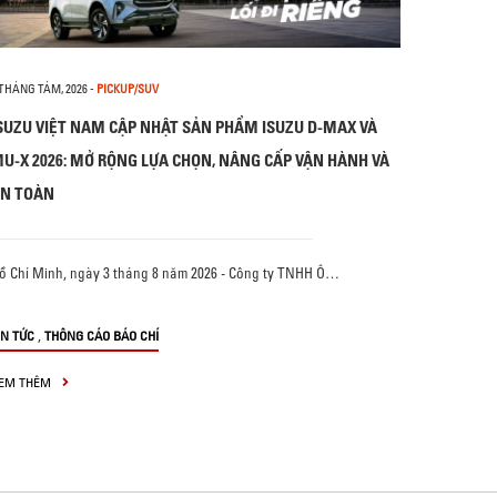
 THÁNG TÁM, 2026
-
PICKUP/SUV
SUZU VIỆT NAM CẬP NHẬT SẢN PHẨM ISUZU D-MAX VÀ
U-X 2026: MỞ RỘNG LỰA CHỌN, NÂNG CẤP VẬN HÀNH VÀ
N TOÀN
ồ Chí Minh, ngày 3 tháng 8 năm 2026 - Công ty TNHH Ô…
,
IN TỨC
THÔNG CÁO BÁO CHÍ
EM THÊM