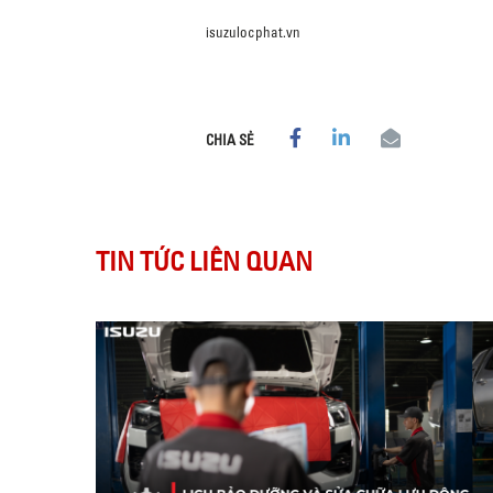
isuzulocphat.vn
CHIA SẺ
TIN TỨC LIÊN QUAN