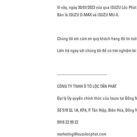
Vì vậy, ngày 30/07/2023 vừa qua ISUZU Lộc Phá
Bản là ISUZU D-MAX và ISUZU MU-X.
Chúng tôi xin cảm ơn quý khách hàng đã tin tưở
Liên hệ ngay với chúng tôi để có trải nghiệm lái 
————————————–
CÔNG TY TNHH Ô TÔ LỘC TẤN PHÁT
Đại lý Ủy quyền chính thức của Isuzu tại Đồng 
Số 578 QL 1A, KP.4, P. Tân Hiệp, Biên Hòa, Đồng 
0916 22 99 22
marketing@isuzulocphat.com