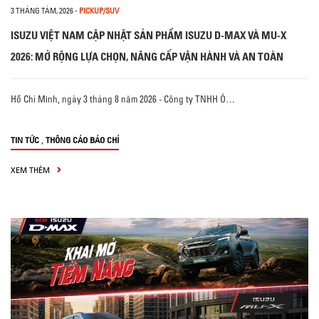
3 THÁNG TÁM, 2026
-
PICKUP/SUV
ISUZU VIỆT NAM CẬP NHẬT SẢN PHẨM ISUZU D-MAX VÀ MU-X
2026: MỞ RỘNG LỰA CHỌN, NÂNG CẤP VẬN HÀNH VÀ AN TOÀN
Hồ Chí Minh, ngày 3 tháng 8 năm 2026 - Công ty TNHH Ô…
,
TIN TỨC
THÔNG CÁO BÁO CHÍ
XEM THÊM