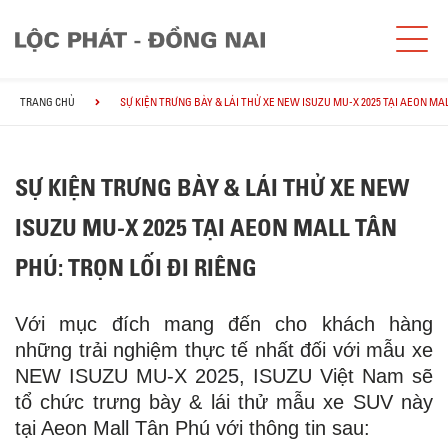
TRANG CHỦ
SỰ KIỆN TRƯNG BÀY & LÁI THỬ XE NEW ISUZU MU-X 2025 TẠI AEON MA
SỰ KIỆN TRƯNG BÀY & LÁI THỬ XE NEW
ISUZU MU-X 2025 TẠI AEON MALL TÂN
PHÚ: TRỌN LỐI ĐI RIÊNG
Với mục đích mang đến cho khách hàng
những trải nghiệm thực tế nhất đối với mẫu xe
NEW ISUZU MU-X 2025, ISUZU Việt Nam sẽ
tổ chức trưng bày & lái thử mẫu xe SUV này
tại Aeon Mall Tân Phú với thông tin sau: