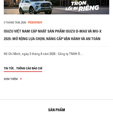
3 THÁNG TÁM, 2026
-
PICKUP/SUV
ISUZU VIỆT NAM CẬP NHẬT SẢN PHẨM ISUZU D-MAX VÀ MU-X
2026: MỞ RỘNG LỰA CHỌN, NÂNG CẤP VẬN HÀNH VÀ AN TOÀN
Hồ Chí Minh, ngày 3 tháng 8 năm 2026 - Công ty TNHH Ô…
,
TIN TỨC
THÔNG CÁO BÁO CHÍ
XEM THÊM
SẢN PHẨM