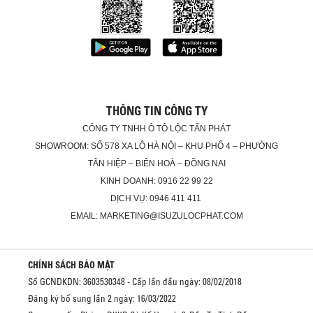
THÔNG TIN CÔNG TY
CÔNG TY TNHH Ô TÔ LỘC TẤN PHÁT
SHOWROOM: SỐ 578 XA LỘ HÀ NỘI – KHU PHỐ 4 – PHƯỜNG
TÂN HIỆP – BIÊN HOÀ – ĐỒNG NAI
KINH DOANH: 0916 22 99 22
DỊCH VỤ: 0946 411 411
EMAIL: MARKETING@ISUZULOCPHAT.COM
CHÍNH SÁCH BẢO MẬT
Số GCNDKDN: 3603530348 - Cấp lần đầu ngày: 08/02/2018
Đăng ký bổ sung lần 2 ngày: 16/03/2022