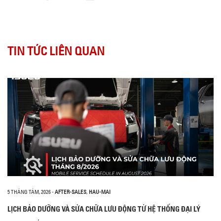
TIN TỨC LIÊN QUAN
5 THÁNG TÁM, 2026
-
AFTER-SALES
,
HAU-MAI
LỊCH BẢO DƯỠNG VÀ SỬA CHỮA LƯU ĐỘNG TỪ HỆ THỐNG ĐẠI LÝ