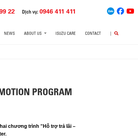
99 22
0946 411 411
Dịch vụ:
NEWS
ABOUT US
ISUZU CARE
CONTACT
|
ROMOTION PROGRAM
ai chương trình “Hỗ trợ trả lãi –
er.