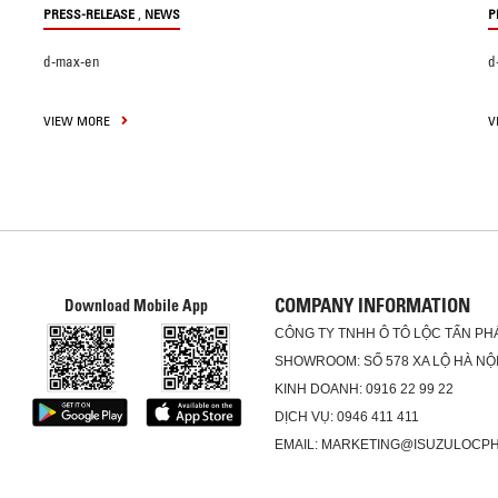
,
PRESS-RELEASE
NEWS
P
d-max-en
d
VIEW MORE
V
COMPANY INFORMATION
Download Mobile App
CÔNG TY TNHH Ô TÔ LỘC TẤN PH
SHOWROOM: SỐ 578 XA LỘ HÀ NỘI
KINH DOANH: 0916 22 99 22
DỊCH VỤ: 0946 411 411
EMAIL: MARKETING@ISUZULOCP