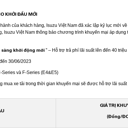
HO KHỞI ĐẦU MỚI
hành của khách hàng, Isuzu Việt Nam đã xác lập kỷ lục mới về
, Isuzu Việt Nam thông báo chương trình khuyến mại áp dụng tạ
ẵn sàng khởi động mới
” – Hỗ trợ trả phí lãi suất lên đến 40 triệ
 đến 30/06/2023
N-Series và F-Series (E4&E5)
 mua xe tải trong thời gian khuyến mại sẽ được hỗ trợ lãi su
GIÁ TRỊ KH
ẪU
(đồng/ĐƠ