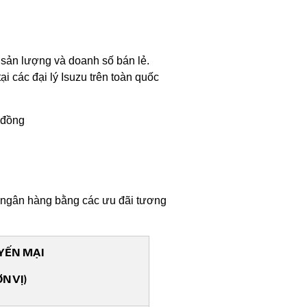
 sản lượng và doanh số bán lẻ.
i các đại lý Isuzu trên toàn quốc
u đồng
ất ngân hàng bằng các ưu đãi tương
UYẾN MẠI
N VỊ)