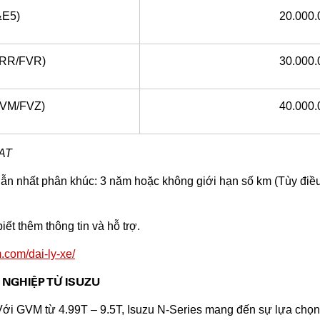
&E5)
20.000.
FRR/FVR)
30.000.
FVM/FVZ)
40.000.
VAT
ẫn nhất phân khúc: 3 năm hoặc không giới hạn số km (Tùy điề
iết thêm thông tin và hỗ trợ.
m.com/dai-ly-xe/
 NGHIỆP TỪ ISUZU
Với GVM từ 4.99T – 9.5T, Isuzu N-Series mang đến sự lựa chọ