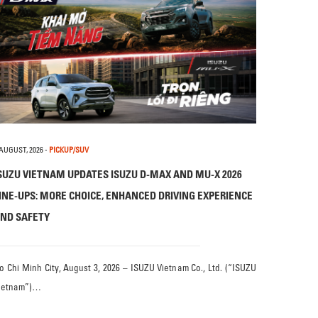
 AUGUST, 2026
-
PICKUP/SUV
SUZU VIETNAM UPDATES ISUZU D-MAX AND MU-X 2026
INE-UPS: MORE CHOICE, ENHANCED DRIVING EXPERIENCE
ND SAFETY
o Chi Minh City, August 3, 2026 – ISUZU Vietnam Co., Ltd. (“ISUZU
ietnam”)…