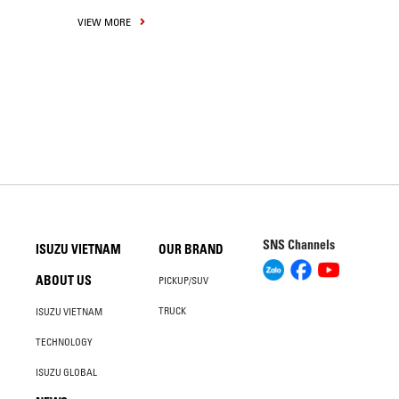
VIEW MORE
SNS Channels
ISUZU VIETNAM
OUR BRAND
ABOUT US
PICKUP/SUV
TRUCK
ISUZU VIETNAM
TECHNOLOGY
ISUZU GLOBAL