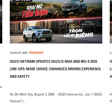
3 AUGUST, 2026
-
PICKUP/SUV
3
ISUZU VIETNAM UPDATES ISUZU D-MAX AND MU-X 2026
I
LINE-UPS: MORE CHOICE, ENHANCED DRIVING EXPERIENCE
L
AND SAFETY
A
er
Ho Chi Minh City, August 3, 2026 – ISUZU Vietnam Co., Ltd. (“ISUZU
H
Vietnam”)…
V