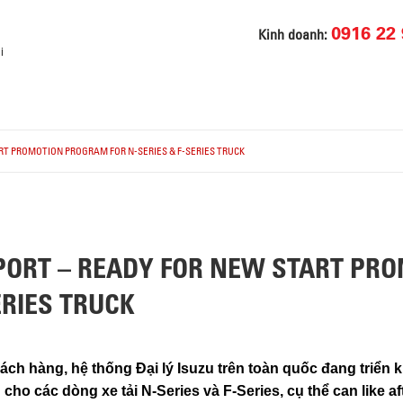
0916 22 
Kinh doanh:
i
RT PROMOTION PROGRAM FOR N-SERIES & F-SERIES TRUCK
PPORT – READY FOR NEW START P
ERIES TRUCK
h hàng, hệ thống Đại lý Isuzu trên toàn quốc đang triển kh
o các dòng xe tải N-Series và F-Series, cụ thể can like aft