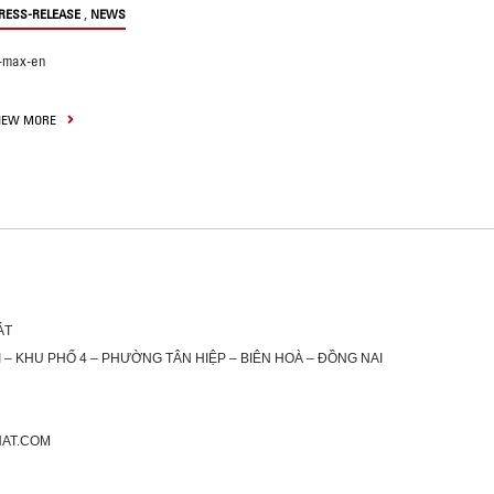
,
RESS-RELEASE
NEWS
-max-en
IEW MORE
ÁT
 – KHU PHỐ 4 – PHƯỜNG TÂN HIỆP – BIÊN HOÀ – ĐỒNG NAI
HAT.COM