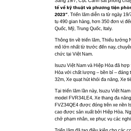
Sáng 19/7, Cục Cảnh sát phòng chá
tế về kỹ thuật và phương tiện phò
2023”
. Triển lãm diễn ra từ ngày 1
tụ 490 gian hàng, hơn 350 đơn vị đế
Quốc, Mỹ, Trung Quốc, Italy.
Thông tin về triển lãm, Thiếu tướn
mô lớn nhất từ trước đến nay, chuyê
chức tại Việt Nam.
Isuzu Việt Nam và Hiệp Hòa đã hợp
Hòa với chất lượng – bền bỉ – đáng 
32m, Xe quạt hút khói đa năng, Xe 
Tại triển lãm lần này, Isuzu Việt N
model FVR34LE4, Xe thang đa năng
FVZ34QE4 được đóng trên xe nền Isuz
cao được sản xuất bởi Hiệp Hòa. Ngo
chở phạm nhân, xe phục vụ các nghiệ
Triển lãm đã tạo điều kiện cho các c