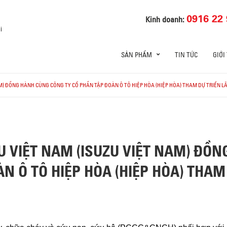
0916 22 
Kinh doanh:
i
SẢN PHẨM
TIN TỨC
GIỚI
M) ĐỒNG HÀNH CÙNG CÔNG TY CỔ PHẦN TẬP ĐOÀN Ô TÔ HIỆP HÒA (HIỆP HÒA) THAM DỰ TRIỂN L
U VIỆT NAM (ISUZU VIỆT NAM) ĐỒ
N Ô TÔ HIỆP HÒA (HIỆP HÒA) THAM