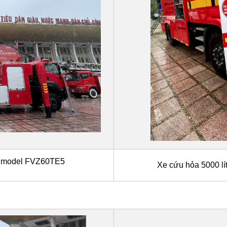
m model FVZ60TE5
Xe cứu hỏa 5000 l