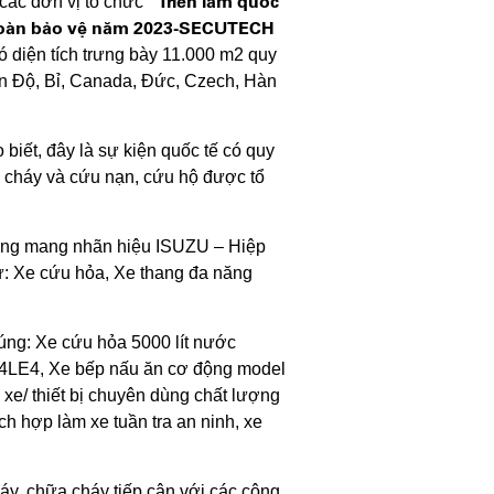
“Triển lãm quốc
các đơn vị tổ chức
an toàn bảo vệ năm 2023-SECUTECH
ó diện tích trưng bày 11.000 m2 quy
 Ấn Độ, Bỉ, Canada, Đức, Czech, Hàn
ết, đây là sự kiện quốc tế có quy
a cháy và cứu nạn, cứu hộ được tổ
dùng mang nhãn hiệu ISUZU – Hiệp
ư: Xe cứu hỏa, Xe thang đa năng
húng: Xe cứu hỏa 5000 lít nước
4LE4, Xe bếp nấu ăn cơ động model
xe/ thiết bị chuyên dùng chất lượng
h hợp làm xe tuần tra an ninh, xe
háy, chữa cháy tiếp cận với các công