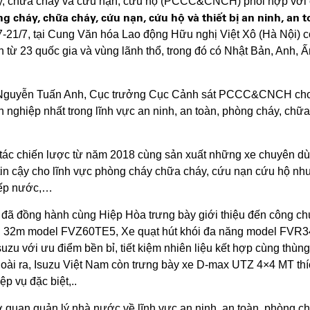
y, chữa cháy và cứu nạn, cứu hộ (PCCC&CNCH) phối hợp với 
ng cháy, chữa cháy, cứu nạn, cứu hộ và thiết bị an ninh, 
9/7-21/7, tại Cung Văn hóa Lao động Hữu nghị Việt Xô (Hà Nội) c
n từ 23 quốc gia và vùng lãnh thổ, trong đó có Nhật Bản, Anh,
g Nguyễn Tuấn Anh, Cục trưởng Cục Cảnh sát PCCC&CNCH cho bi
n nghiệp nhất trong lĩnh vực an ninh, an toàn, phòng cháy, chữ
 tác chiến lược từ năm 2018 cùng sản xuất những xe chuyên 
tin cậy cho lĩnh vực phòng cháy chữa cháy, cứu nạn cứu hộ nh
tiếp nước,…
am đã đồng hành cùng Hiệp Hòa trưng bày giới thiệu đến công c
 32m model FVZ60TE5, Xe quạt hút khói đa năng model FVR3
u với ưu điểm bền bỉ, tiết kiệm nhiên liệu kết hợp cùng thùng 
ài ra, Isuzu Việt Nam còn trưng bày xe D-max UTZ 4×4 MT thíc
p vụ đặc biệt,..
ơ quan quản lý nhà nước về lĩnh vực an ninh, an toàn, phòng c