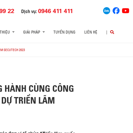
99 22
0946 411 411
Dịch vụ:
 THIỆU
GIẢI PHÁP
TUYỂN DỤNG
LIÊN HỆ
|
ÃM SECUTECH 2023
NG HÀNH CÙNG CÔNG
 DỰ TRIỂN LÃM