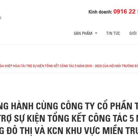
0916 22 
Kinh doanh:
i
SẢN PHẨM
TIN TỨC
GIỚI
 (HIỆP HÒA) TÀI TRỢ SỰ KIỆN TỔNG KẾT CÔNG TÁC 5 NĂM (2018 – 2023) CỦA HỘI MÔI TRƯỜNG Đ
NG HÀNH CÙNG CÔNG TY CỔ PHẦN T
TRỢ SỰ KIỆN TỔNG KẾT CÔNG TÁC 5 N
G ĐÔ THỊ VÀ KCN KHU VỰC MIỀN T