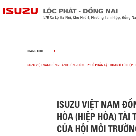
578 Xa Lộ Hà Nội, Khu Phố 4, Phường Tam Hiệp, Đồng Na
TRANG CHỦ
ISUZU VIỆT NAM ĐỒNG HÀNH CÙNG CÔNG TY CỔ PHẦN TẬP ĐOÀN Ô TÔ HIỆP HÒA
ISUZU VIỆT NAM ĐỒ
HÒA (HIỆP HÒA) TÀI 
CỦA HỘI MÔI TRƯỜN