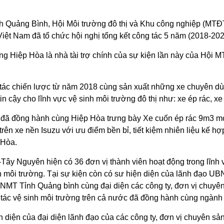
ỉnh Quảng Bình, Hội Môi trường đô thị và Khu công nghiệp (M
t Nam đã tổ chức hội nghị tổng kết công tác 5 năm (2018-202
ng Hiệp Hòa là nhà tài trợ chính của sự kiện lần này của Hội
 tác chiến lược từ năm 2018 cùng sản xuất những xe chuyên 
in cậy cho lĩnh vực vệ sinh môi trường đô thị như: xe ép rác, x
am đã đồng hành cùng Hiệp Hòa trưng bày Xe cuốn ép rác 9m3
xe nền Isuzu với ưu điểm bền bỉ, tiết kiệm nhiên liệu kế hợp
 Hòa.
y Nguyên hiện có 36 đơn vị thành viên hoạt động trong lĩnh v
gành môi trường. Tại sự kiện còn có sư hiện diện của lãnh đạo 
T Tỉnh Quảng bình cùng đại diện các công ty, đơn vị chuyên
ông tác vệ sinh môi trường trên cả nước đã đồng hành cùng ngành 
 diện của đại diện lãnh đạo của các công ty, đơn vị chuyên sản