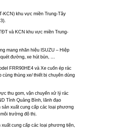
TĐT-KCN) khu vực miền Trung-Tây
3).
 MTĐT và KCN khu vực miền Trung-
dùng mang nhãn hiệu ISUZU – Hiệp
e quét đường, xe hút bùn, …
 model FRR90HE4 và Xe cuốn ép rác
 cùng thùng xe/ thiết bị chuyên dùng
ực thu gom, vận chuyển xử lý rác
UBND Tỉnh Quảng Bình, lãnh đạo
 sản xuất cung cấp các loại phương
môi trường đô thị.
 xuất cung cấp các loại phương tiện,