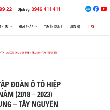
99 22
0946 411 411
Dịch vụ:
 THIỆU
GIẢI PHÁP
TUYỂN DỤNG
LIÊN HỆ
|
Ô THỊ VÀ KCN KHU VỰC MIỀN TRUNG – TÂY NGUYÊN
ẬP ĐOÀN Ô TÔ HIỆP
ĂM (2018 – 2023)
RUNG – TÂY NGUYÊN