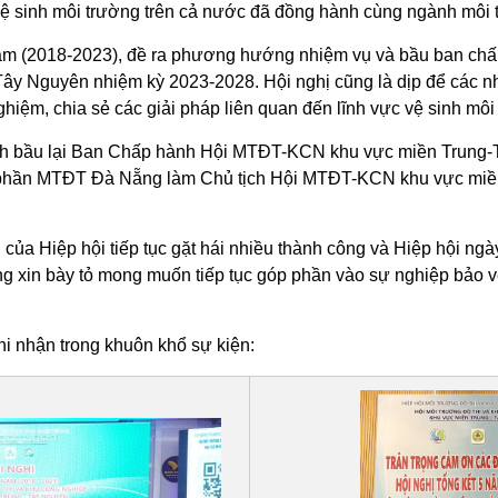
c vệ sinh môi trường trên cả nước đã đồng hành cùng ngành môi t
năm (2018-2023), đề ra phương hướng nhiệm vụ và bầu ban chấ
ây Nguyên nhiệm kỳ 2023-2028. Hội nghị cũng là dịp để các nh
hiệm, chia sẻ các giải pháp liên quan đến lĩnh vực vệ sinh môi
 hành bầu lại Ban Chấp hành Hội MTĐT-KCN khu vực miền Trung-
 phần MTĐT Đà Nẵng làm Chủ tịch Hội MTĐT-KCN khu vực miề
của Hiệp hội tiếp tục gặt hái nhiều thành công và Hiệp hội ngày
g xin bày tỏ mong muốn tiếp tục góp phần vào sự nghiệp bảo v
i nhận trong khuôn khổ sự kiện: