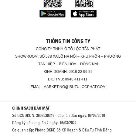
THÔNG TIN CÔNG TY
CÔNG TY TNHH Ô TÔ LỘC TẤN PHÁT
SHOWROOM: SỐ 578 XA LỘ HÀ NỘI – KHU PHỐ 4 – PHƯỜNG
TÂN HIỆP – BIÊN HOÀ – ĐỒNG NAI
KINH DOANH: 0916 22 99 22
DỊCH VỤ: 0946 411 411
EMAIL: MARKETING@ISUZULOCPHAT.COM
CHÍNH SÁCH BẢO MẬT
Số GCNDKDN: 3603530348 - Cấp lần đầu ngày: 08/02/2018
Đăng ký bổ sung lần 2 ngày: 16/03/2022
Cơ quan cấp: Phòng ĐKKD Sở Kế Hoạch & Đầu Tư Tỉnh Đồng