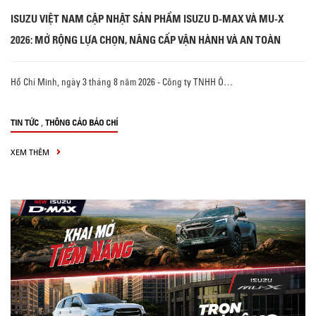
ISUZU VIỆT NAM CẬP NHẬT SẢN PHẨM ISUZU D-MAX VÀ MU-X
2026: MỞ RỘNG LỰA CHỌN, NÂNG CẤP VẬN HÀNH VÀ AN TOÀN
Hồ Chí Minh, ngày 3 tháng 8 năm 2026 - Công ty TNHH Ô…
,
TIN TỨC
THÔNG CÁO BÁO CHÍ
XEM THÊM