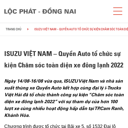
TRANG CHỦ
ISUZU VIỆT NAM – QUYỀN AUTO TỔ CHỨC SỰ KIỆN CHĂM SÓC TOÀN DI
ISUZU VIỆT NAM – Quyền Auto tổ chức sự
kiện Chăm sóc toàn diện xe đông lạnh 2022
Ngày 14/08-16/08 vừa qua, ISUZU Việt Nam và n
hà sản
xuất thùng xe Quyền Auto kết hợp cùng đại lý i-Trucks
Việt Hải
đã tổ chức thành công sự kiện “Chăm sóc toàn
diện xe đông lạnh 2022” với sự tham dự của hơn
100
lượt xe
cùng nhiều hoạt động hấp dẫn tại TP.Cam Ranh,
Khánh Hòa
.
Chương trình được tổ chức tại Bãi xe 5, số 1532 Đại lộ