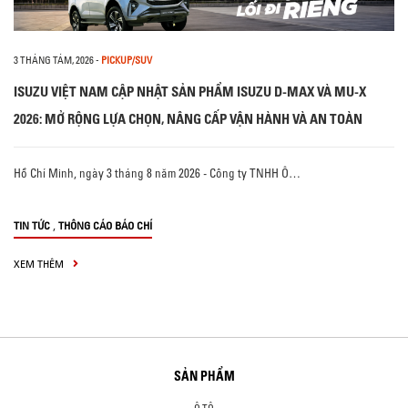
3 THÁNG TÁM, 2026
-
PICKUP/SUV
ISUZU VIỆT NAM CẬP NHẬT SẢN PHẨM ISUZU D-MAX VÀ MU-X
2026: MỞ RỘNG LỰA CHỌN, NÂNG CẤP VẬN HÀNH VÀ AN TOÀN
Hồ Chí Minh, ngày 3 tháng 8 năm 2026 - Công ty TNHH Ô…
,
TIN TỨC
THÔNG CÁO BÁO CHÍ
XEM THÊM
SẢN PHẨM