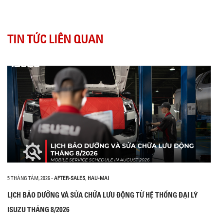
TIN TỨC LIÊN QUAN
5 THÁNG TÁM, 2026
-
AFTER-SALES
,
HAU-MAI
LỊCH BẢO DƯỠNG VÀ SỬA CHỮA LƯU ĐỘNG TỪ HỆ THỐNG ĐẠI LÝ
ISUZU THÁNG 8/2026