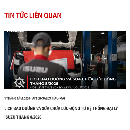
TIN TỨC LIÊN QUAN
5 THÁNG TÁM, 2026
-
AFTER-SALES
,
HAU-MAI
LỊCH BẢO DƯỠNG VÀ SỬA CHỮA LƯU ĐỘNG TỪ HỆ THỐNG ĐẠI LÝ
ISUZU THÁNG 8/2026