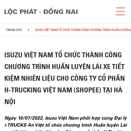
TRANG CHỦ
ISUZU VIỆT NAM TỔ CHỨC THÀNH CÔNG CHƯƠNG TRÌNH HUẤN LUYỆN LÁI
ISUZU VIỆT NAM TỔ CHỨC THÀNH CÔNG
CHƯƠNG TRÌNH HUẤN LUYỆN LÁI XE TIẾT
KIỆM NHIÊN LIỆU CHO CÔNG TY CỔ PHẦN
H-TRUCKING VIỆT NAM (SHOPEE) TẠI HÀ
NỘI
Ngày 10/07/2022, Isuzu Việt Nam phối hợp cùng Đại lý
i-TRUCKS An Việt tổ chức chương trình Huấn luyện Lái