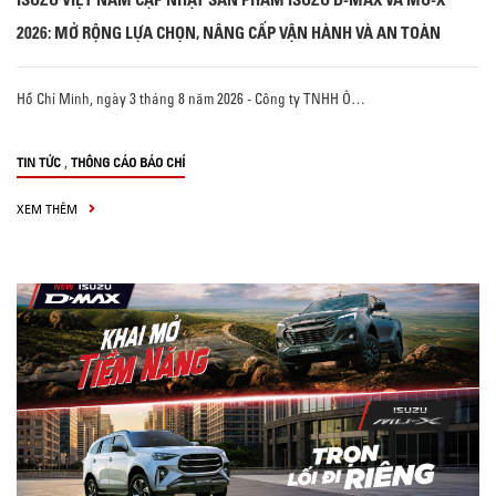
2026: MỞ RỘNG LỰA CHỌN, NÂNG CẤP VẬN HÀNH VÀ AN TOÀN
Hồ Chí Minh, ngày 3 tháng 8 năm 2026 - Công ty TNHH Ô…
,
TIN TỨC
THÔNG CÁO BÁO CHÍ
XEM THÊM