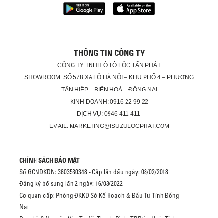
THÔNG TIN CÔNG TY
CÔNG TY TNHH Ô TÔ LỘC TẤN PHÁT
SHOWROOM: SỐ 578 XA LỘ HÀ NỘI – KHU PHỐ 4 – PHƯỜNG
TÂN HIỆP – BIÊN HOÀ – ĐỒNG NAI
KINH DOANH: 0916 22 99 22
DỊCH VỤ: 0946 411 411
EMAIL: MARKETING@ISUZULOCPHAT.COM
CHÍNH SÁCH BẢO MẬT
Số GCNDKDN: 3603530348 - Cấp lần đầu ngày: 08/02/2018
Đăng ký bổ sung lần 2 ngày: 16/03/2022
Cơ quan cấp: Phòng ĐKKD Sở Kế Hoạch & Đầu Tư Tỉnh Đồng
Nai