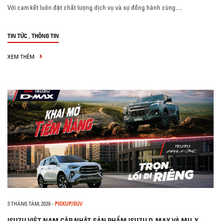
Với cam kết luôn đặt chất lượng dịch vụ và sự đồng hành cùng…
,
TIN TỨC
THÔNG TIN
XEM THÊM
3 THÁNG TÁM, 2026
-
PICKUP/SUV
ISUZU VIỆT NAM CẬP NHẬT SẢN PHẨM ISUZU D-MAX VÀ MU-X