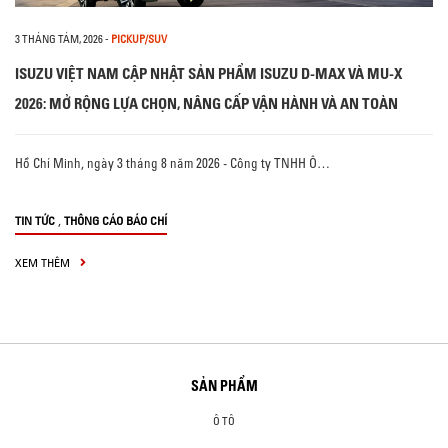
3 THÁNG TÁM, 2026
-
PICKUP/SUV
ISUZU VIỆT NAM CẬP NHẬT SẢN PHẨM ISUZU D-MAX VÀ MU-X
2026: MỞ RỘNG LỰA CHỌN, NÂNG CẤP VẬN HÀNH VÀ AN TOÀN
Hồ Chí Minh, ngày 3 tháng 8 năm 2026 - Công ty TNHH Ô…
,
TIN TỨC
THÔNG CÁO BÁO CHÍ
XEM THÊM
SẢN PHẨM
Ô TÔ