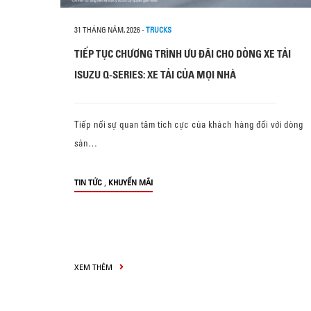
31 THÁNG NĂM, 2026
-
TRUCKS
TIẾP TỤC CHƯƠNG TRÌNH ƯU ĐÃI CHO DÒNG XE TẢI
ISUZU Q-SERIES: XE TẢI CỦA MỌI NHÀ
Tiếp nối sự quan tâm tích cực của khách hàng đối với dòng
sản…
,
TIN TỨC
KHUYẾN MÃI
XEM THÊM