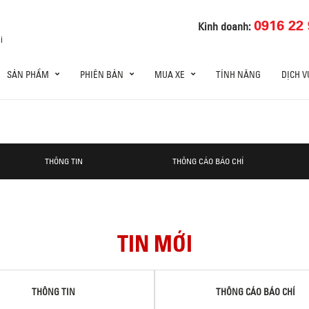
0916 22 
Kinh doanh:
i
SẢN PHẨM
PHIÊN BẢN
MUA XE
TÍNH NĂNG
DỊCH V
THÔNG TIN
THÔNG CÁO BÁO CHÍ
TIN MỚI
THÔNG TIN
THÔNG CÁO BÁO CHÍ