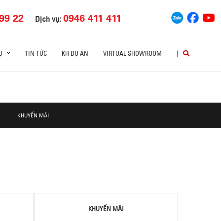
99 22
0946 411 411
Dịch vụ:
Ụ
TIN TỨC
KH DỰ ÁN
VIRTUAL SHOWROOM
|
KHUYẾN MÃI
KHUYẾN MÃI