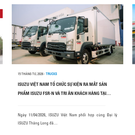
15 THÁNG TƯ, 2026
-
TRUCKS
ISUZU VIỆT NAM TỔ CHỨC SỰ KIỆN RA MẮT SẢN
PHẨM ISUZU FSR-N VÀ TRI ÂN KHÁCH HÀNG TẠI
THANH HÓA
Ngày 11/04/2026, ISUZU Việt Nam phối hợp cùng Đại lý
ISUZU Thăng Long đã…