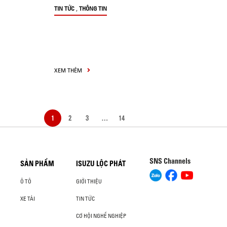
,
TIN TỨC
THÔNG TIN
XEM THÊM
1
2
3
…
14
SNS Channels
SẢN PHẨM
ISUZU LỘC PHÁT
Ô TÔ
GIỚI THIỆU
XE TẢI
TIN TỨC
CƠ HỘI NGHỀ NGHIỆP