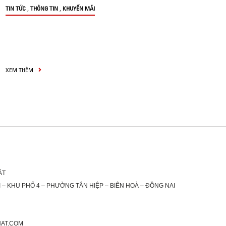
,
,
TIN TỨC
THÔNG TIN
KHUYẾN MÃI
XEM THÊM
ÁT
 – KHU PHỐ 4 – PHƯỜNG TÂN HIỆP – BIÊN HOÀ – ĐỒNG NAI
HAT.COM