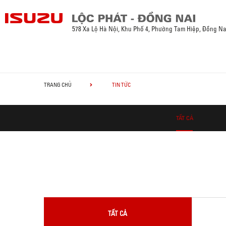
578 Xa Lộ Hà Nội, Khu Phố 4, Phường Tam Hiệp, Đồng Na
TRANG CHỦ
TIN TỨC
TẤT CẢ
TẤT CẢ