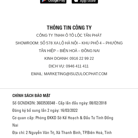
THÔNG TIN CÔNG TY
CÔNG TY TNHH Ô TÔ LỘC TẤN PHÁT
SHOWROOM: SỐ 578 XA LỘ HÀ NỘI – KHU PHỐ 4 – PHƯỜNG
TÂN HIỆP – BIÊN HOÀ – ĐỒNG NAI
KINH DOANH: 0916 22 99 22
DỊCH VỤ: 0946 411 411
EMAIL: MARKETING@ISUZULOCPHAT.COM
CHÍNH SÁCH BẢO MẬT
Số GCNDKDN: 3603530348 - Cấp lần đầu ngày: 08/02/2018
Đăng ký bổ sung lần 2 ngày: 16/03/2022
Cơ quan cấp: Phòng ĐKKD Sở Kế Hoạch & Đầu Tư Tỉnh Đồng
Nai
Địa chỉ: 2 Nguyễn Văn Trị, Xã Thanh Bình, TP.Biên Hoà, Tỉnh