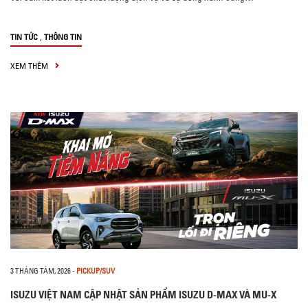
,
TIN TỨC
THÔNG TIN
XEM THÊM
3 THÁNG TÁM, 2026
-
PICKUP/SUV
ISUZU VIỆT NAM CẬP NHẬT SẢN PHẨM ISUZU D-MAX VÀ MU-X