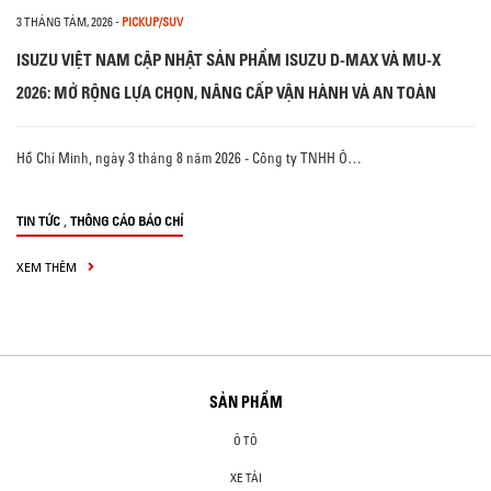
3 THÁNG TÁM, 2026
-
PICKUP/SUV
ISUZU VIỆT NAM CẬP NHẬT SẢN PHẨM ISUZU D-MAX VÀ MU-X
2026: MỞ RỘNG LỰA CHỌN, NÂNG CẤP VẬN HÀNH VÀ AN TOÀN
Hồ Chí Minh, ngày 3 tháng 8 năm 2026 - Công ty TNHH Ô…
,
TIN TỨC
THÔNG CÁO BÁO CHÍ
XEM THÊM
SẢN PHẨM
Ô TÔ
XE TẢI