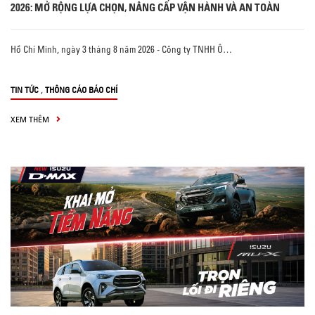
2026: MỞ RỘNG LỰA CHỌN, NÂNG CẤP VẬN HÀNH VÀ AN TOÀN
Hồ Chí Minh, ngày 3 tháng 8 năm 2026 - Công ty TNHH Ô…
,
TIN TỨC
THÔNG CÁO BÁO CHÍ
XEM THÊM