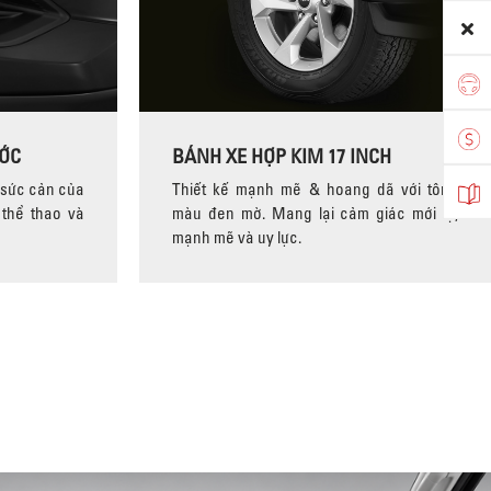
ƯỚC
BÁNH XE HỢP KIM 17 INCH
m sức cản của
Thiết kế mạnh mẽ & hoang dã với tông
thể thao và
màu đen mờ. Mang lại cảm giác mới lạ,
mạnh mẽ và uy lực.