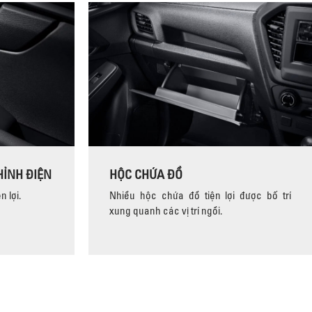
HỈNH ĐIỆN
HỘC CHỨA ĐỒ
 lợi.
Nhiều hộc chứa đồ tiện lợi được bố trí
xung quanh các vị trí ngồi.