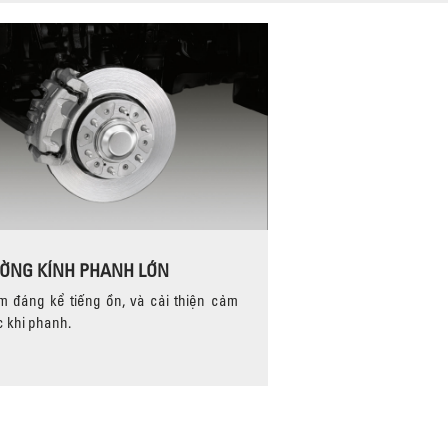
ỜNG KÍNH PHANH LỚN
m đáng kể tiếng ồn, và cải thiện cảm
c khi phanh.