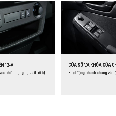
N 12-V
CỬA SỔ VÀ KHÓA CỬA C
ạc nhiều dụng cụ và thiết bị.
Hoạt động nhanh chóng và tiện