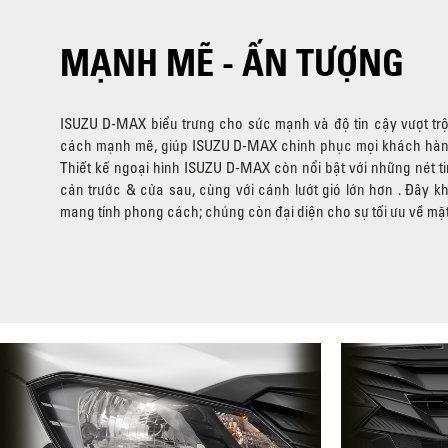
MẠNH MẼ - ẤN TƯỢNG
ISUZU D-MAX biểu trưng cho sức mạnh và độ tin cậy vượt trội
cách mạnh mẽ, giúp ISUZU D-MAX chinh phục mọi khách hàng 
Thiết kế ngoại hình ISUZU D-MAX còn nổi bật với những nét ti
cản trước & cửa sau, cùng với cánh lướt gió lớn hơn . Đây k
mang tính phong cách; chúng còn đại diện cho sự tối ưu về mặt