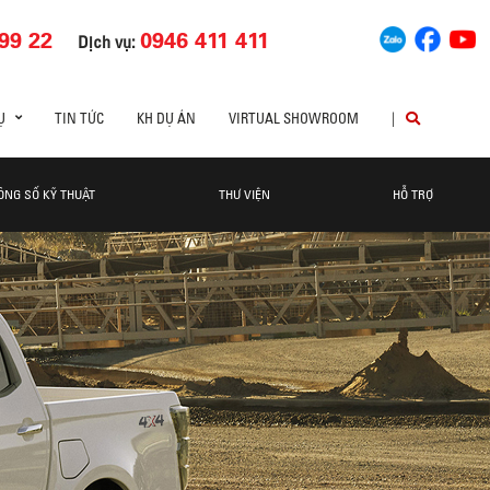
99 22
0946 411 411
Dịch vụ:
Ụ
TIN TỨC
KH DỰ ÁN
VIRTUAL SHOWROOM
|
ÔNG SỐ KỸ THUẬT
THƯ VIỆN
HỖ TRỢ