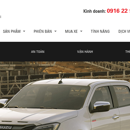
0916 22 
Kinh doanh:
i
SẢN PHẨM
PHIÊN BẢN
MUA XE
TÍNH NĂNG
DỊCH V
AN TOÀN
VẬN HÀNH
TH