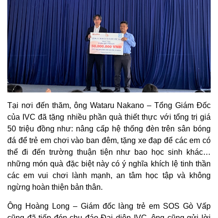
Tại nơi đến thăm, ông Wataru Nakano – Tổng Giám Đốc
của IVC đã tặng nhiều phần quà thiết thực với tổng trị giá
50 triệu đồng như: nâng cấp hệ thống đèn trên sân bóng
đá để trẻ em chơi vào ban đêm, tặng xe đạp để các em có
thể đi đến trường thuận tiện như bao học sinh khác…
những món quà đặc biệt này có ý nghĩa khích lệ tinh thần
các em vui chơi lành mạnh, an tâm học tập và không
ngừng hoàn thiện bản thân.
Ông Hoàng Long – Giám đốc làng trẻ em SOS Gò Vấp
cũng đã tiếp đón chu đáo Đại diện IVC, ông cũng gửi lời