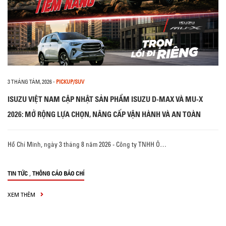
3 THÁNG TÁM, 2026
-
PICKUP/SUV
ISUZU VIỆT NAM CẬP NHẬT SẢN PHẨM ISUZU D-MAX VÀ MU-X
2026: MỞ RỘNG LỰA CHỌN, NÂNG CẤP VẬN HÀNH VÀ AN TOÀN
Hồ Chí Minh, ngày 3 tháng 8 năm 2026 - Công ty TNHH Ô…
,
TIN TỨC
THÔNG CÁO BÁO CHÍ
XEM THÊM