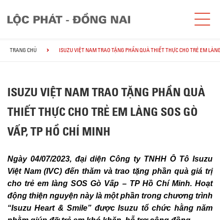
TRANG CHỦ
ISUZU VIỆT NAM TRAO TẶNG PHẦN QUÀ THIẾT THỰC CHO TRẺ EM LÀNG 
ISUZU VIỆT NAM TRAO TẶNG PHẦN QUÀ
THIẾT THỰC CHO TRẺ EM LÀNG SOS GÒ
VẤP, TP HỒ CHÍ MINH
Ngày 04/07/2023, đại diện Công ty TNHH Ô Tô Isuzu
Việt Nam (IVC) đến thăm và trao tặng phần quà giá trị
cho trẻ em làng SOS Gò Vấp – TP Hồ Chí Minh. Hoạt
động thiện nguyện này là một phần trong chương trình
“Isuzu Heart & Smile” được Isuzu tổ chức hằng năm