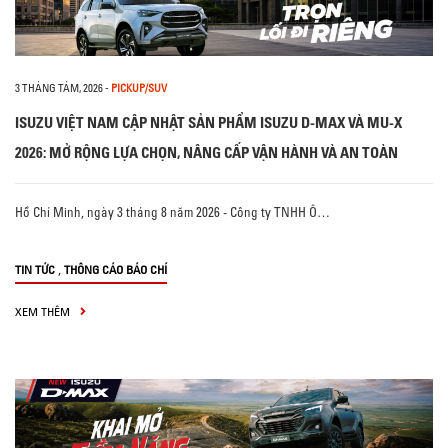
3 THÁNG TÁM, 2026
-
PICKUP/SUV
ISUZU VIỆT NAM CẬP NHẬT SẢN PHẨM ISUZU D-MAX VÀ MU-X
2026: MỞ RỘNG LỰA CHỌN, NÂNG CẤP VẬN HÀNH VÀ AN TOÀN
Hồ Chí Minh, ngày 3 tháng 8 năm 2026 - Công ty TNHH Ô…
,
TIN TỨC
THÔNG CÁO BÁO CHÍ
XEM THÊM