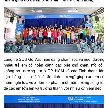
nhằm giúp đỡ trẻ em khó khăn, hỗ trợ cộng đồng.
Làng trẻ SOS Gò Vấp hiện đang chăm sóc và nuôi dưỡng
nhiều trẻ em có hoàn cảnh đặc biệt khó khăn, mồ côi,
không nơi nương tựa ở TP. HCM và các Tỉnh thành lân
cận. Làng chính là “mái ấm tình thương” giúp các em có
thêm nghị lực vượt lên số phận, một môi trường sống tốt
để các em lớn lên và trưởng thành với nhiều kỷ niệm đẹp.