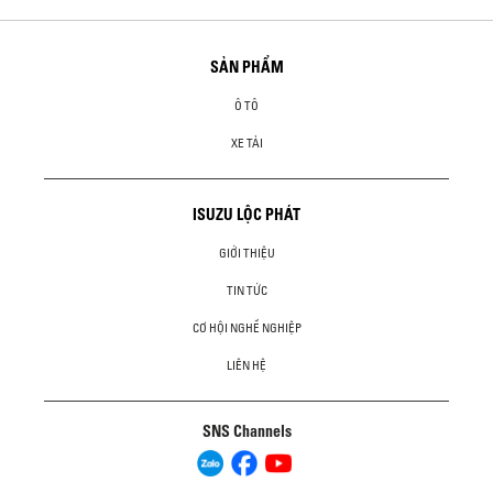
SẢN PHẨM
Ô TÔ
XE TẢI
ISUZU LỘC PHÁT
GIỚI THIỆU
TIN TỨC
CƠ HỘI NGHỀ NGHIỆP
LIÊN HỆ
SNS Channels