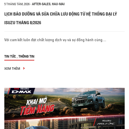
5 THÁNG TÁM, 2026
-
AFTER-SALES
,
HAU-MAI
LỊCH BẢO DƯỠNG VÀ SỬA CHỮA LƯU ĐỘNG TỪ HỆ THỐNG ĐẠI LÝ
ISUZU THÁNG 8/2026
Với cam kết luôn đặt chất lượng dịch vụ và sự đồng hành cùng…
,
TIN TỨC
THÔNG TIN
XEM THÊM