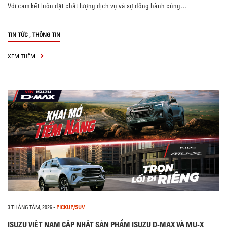
Với cam kết luôn đặt chất lượng dịch vụ và sự đồng hành cùng…
,
TIN TỨC
THÔNG TIN
XEM THÊM
3 THÁNG TÁM, 2026
-
PICKUP/SUV
ISUZU VIỆT NAM CẬP NHẬT SẢN PHẨM ISUZU D-MAX VÀ MU-X