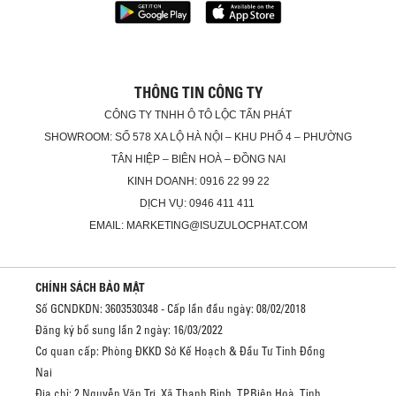
THÔNG TIN CÔNG TY
CÔNG TY TNHH Ô TÔ LỘC TẤN PHÁT
SHOWROOM: SỐ 578 XA LỘ HÀ NỘI – KHU PHỐ 4 – PHƯỜNG
TÂN HIỆP – BIÊN HOÀ – ĐỒNG NAI
KINH DOANH: 0916 22 99 22
DỊCH VỤ: 0946 411 411
EMAIL: MARKETING@ISUZULOCPHAT.COM
CHÍNH SÁCH BẢO MẬT
Số GCNDKDN: 3603530348 - Cấp lần đầu ngày: 08/02/2018
Đăng ký bổ sung lần 2 ngày: 16/03/2022
Cơ quan cấp: Phòng ĐKKD Sở Kế Hoạch & Đầu Tư Tỉnh Đồng
Nai
Địa chỉ: 2 Nguyễn Văn Trị, Xã Thanh Bình, TP.Biên Hoà, Tỉnh