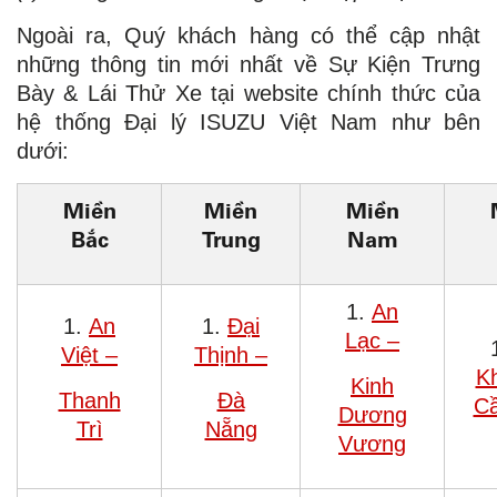
Ngoài ra, Quý khách hàng có thể cập nhật
những thông tin mới nhất về Sự Kiện Trưng
Bày & Lái Thử Xe tại website chính thức của
hệ thống Đại lý ISUZU Việt Nam như bên
dưới:
Miền
Miền
Miền
Bắc
Trung
Nam
1.
An
1.
An
1.
Đại
Lạc –
Việt –
Thịnh –
K
Kinh
Thanh
Đà
C
Dương
Trì
Nẵng
Vương