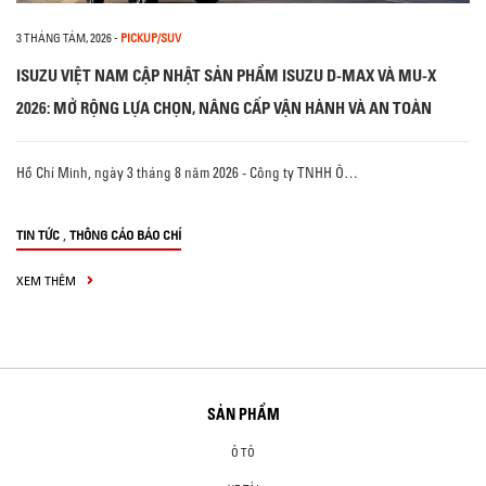
3 THÁNG TÁM, 2026
-
PICKUP/SUV
ISUZU VIỆT NAM CẬP NHẬT SẢN PHẨM ISUZU D-MAX VÀ MU-X
2026: MỞ RỘNG LỰA CHỌN, NÂNG CẤP VẬN HÀNH VÀ AN TOÀN
Hồ Chí Minh, ngày 3 tháng 8 năm 2026 - Công ty TNHH Ô…
,
TIN TỨC
THÔNG CÁO BÁO CHÍ
XEM THÊM
SẢN PHẨM
Ô TÔ