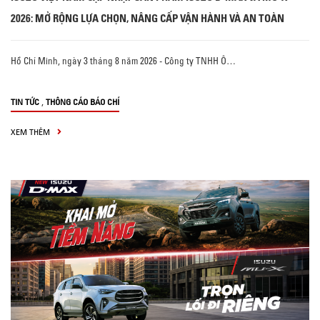
2026: MỞ RỘNG LỰA CHỌN, NÂNG CẤP VẬN HÀNH VÀ AN TOÀN
Hồ Chí Minh, ngày 3 tháng 8 năm 2026 - Công ty TNHH Ô…
,
TIN TỨC
THÔNG CÁO BÁO CHÍ
XEM THÊM