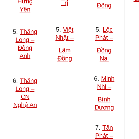
Hưng
Trị
Đông
Yên
5.
Việt
5.
Lộc
5.
Thăng
Nhật –
Phát –
Long –
Đông
Lâm
Đồng
Anh
Đồng
Nai
6.
Minh
6.
Thăng
Nhi –
Long –
CN
Bình
Nghệ An
Dương
7.
Tấn
Phát –