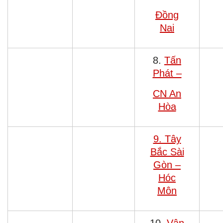
Đồng
Nai
8.
Tấn
Phát –
CN An
Hòa
9. Tây
Bắc Sài
Gòn –
Hóc
Môn