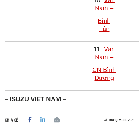
10.
Vân
Nam –
Bình
Tân
11.
Vân
Nam –
CN Bình
Dương
– ISUZU VIỆT NAM –
31 Tháng Mười, 2025
CHIA SẺ