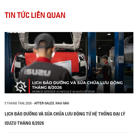
TIN TỨC LIÊN QUAN
5 THÁNG TÁM, 2026
-
AFTER-SALES
,
HAU-MAI
LỊCH BẢO DƯỠNG VÀ SỬA CHỮA LƯU ĐỘNG TỪ HỆ THỐNG ĐẠI LÝ
ISUZU THÁNG 8/2026