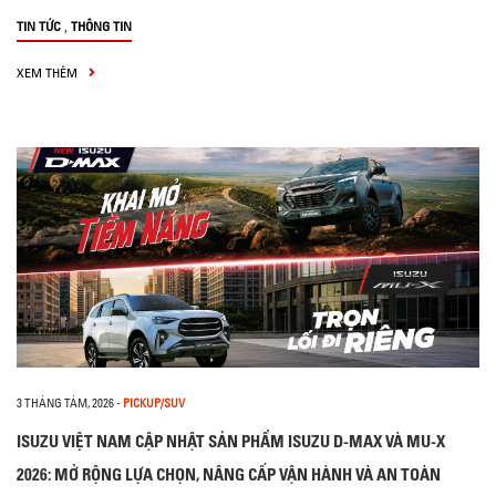
,
TIN TỨC
THÔNG TIN
XEM THÊM
3 THÁNG TÁM, 2026
-
PICKUP/SUV
ISUZU VIỆT NAM CẬP NHẬT SẢN PHẨM ISUZU D-MAX VÀ MU-X
2026: MỞ RỘNG LỰA CHỌN, NÂNG CẤP VẬN HÀNH VÀ AN TOÀN