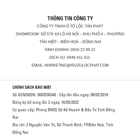
THÔNG TIN CÔNG TY
CÔNG TY TNHH Ô TÔ LỘC TẤN PHÁT
SHOWROOM: SỐ 578 XA LỘ HÀ NỘI – KHU PHỐ 4 – PHƯỜNG
TÂN HIỆP – BIÊN HOÀ – ĐỒNG NAI
KINH DOANH: 0916 22 99 22
DỊCH VỤ: 0946 411 411
EMAIL: MARKETING@ISUZULOCPHAT.COM
CHÍNH SÁCH BẢO MẬT
Số GCNDKDN: 3603530348 - Cấp lần đầu ngày: 08/02/2018
Đăng ký bổ sung lần 2 ngày: 16/03/2022
Cơ quan cấp: Phòng ĐKKD Sở Kế Hoạch & Đầu Tư Tỉnh Đồng
Nai
Địa chỉ: 2 Nguyễn Văn Trị, Xã Thanh Bình, TP.Biên Hoà, Tỉnh
Đồng Nai