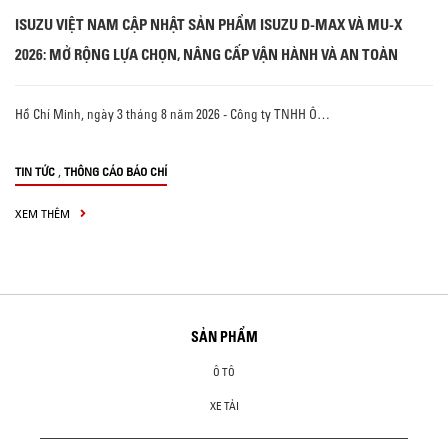
ISUZU VIỆT NAM CẬP NHẬT SẢN PHẨM ISUZU D-MAX VÀ MU-X
2026: MỞ RỘNG LỰA CHỌN, NÂNG CẤP VẬN HÀNH VÀ AN TOÀN
Hồ Chí Minh, ngày 3 tháng 8 năm 2026 - Công ty TNHH Ô…
,
TIN TỨC
THÔNG CÁO BÁO CHÍ
XEM THÊM
SẢN PHẨM
Ô TÔ
XE TẢI