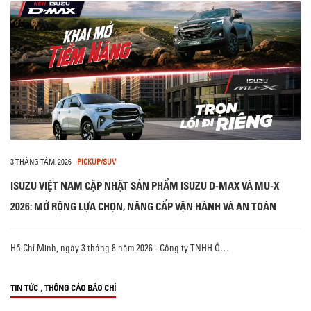
3 THÁNG TÁM, 2026
-
PICKUP/SUV
ISUZU VIỆT NAM CẬP NHẬT SẢN PHẨM ISUZU D-MAX VÀ MU-X
2026: MỞ RỘNG LỰA CHỌN, NÂNG CẤP VẬN HÀNH VÀ AN TOÀN
Hồ Chí Minh, ngày 3 tháng 8 năm 2026 - Công ty TNHH Ô…
,
TIN TỨC
THÔNG CÁO BÁO CHÍ