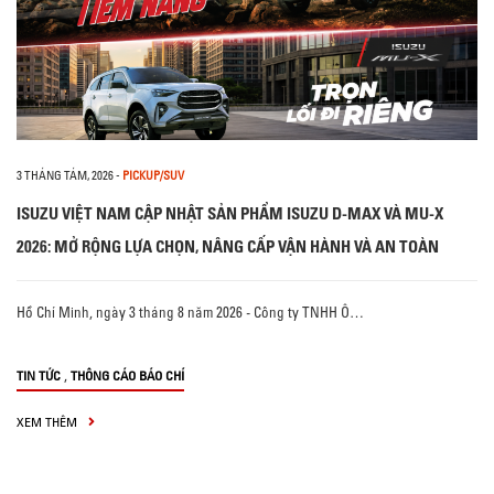
3 THÁNG TÁM, 2026
-
PICKUP/SUV
ISUZU VIỆT NAM CẬP NHẬT SẢN PHẨM ISUZU D-MAX VÀ MU-X
2026: MỞ RỘNG LỰA CHỌN, NÂNG CẤP VẬN HÀNH VÀ AN TOÀN
Hồ Chí Minh, ngày 3 tháng 8 năm 2026 - Công ty TNHH Ô…
,
TIN TỨC
THÔNG CÁO BÁO CHÍ
XEM THÊM