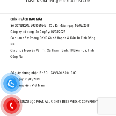
EMAIL: MARKETING@ISUZULOCPHAT.COM
CHÍNH SÁCH BẢO MẬT
Số GCNDKDN: 3603530348 - Cấp lần đầu ngày: 08/02/2018
Đăng ký bổ sung lần 2 ngày: 16/03/2022
Cơ quan cấp: Phòng ĐKKD Sở Kế Hoạch & Đầu Tư Tỉnh Đồng
Nai
Địa chỉ: 2 Nguyễn Văn Trị, Xã Thanh Bình, TP.Biên Hoà, Tỉnh
Đồng Nai
Số giấy chứng nhận BHBD: 123/VAQ12-01/19-00
Cấp ngày: 20/08/2019
Cục đăng kiểm Việt Nam
ĐẠI LÝ ISUZU LỘC PHÁT. ALL RIGHTS RESERVED. © COPYRIGHT
2022