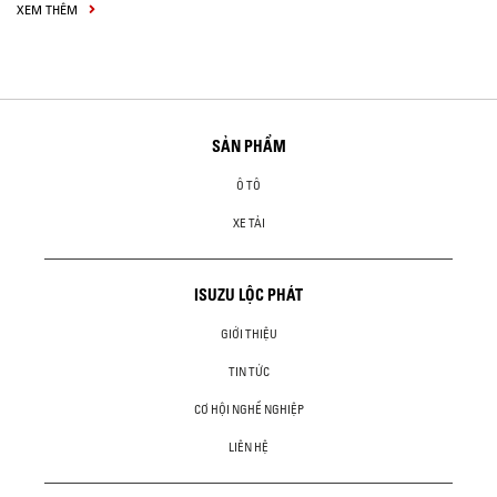
XEM THÊM
SẢN PHẨM
Ô TÔ
XE TẢI
ISUZU LỘC PHÁT
GIỚI THIỆU
TIN TỨC
CƠ HỘI NGHỀ NGHIỆP
LIÊN HỆ