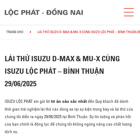
TRANG CHỦ
LÁI THỬ ISUZU D-MAX & MU-X CÙNG ISUZU LỘC PHÁT – BÌNH THUẬN 29
LÁI THỬ ISUZU D-MAX & MU-X CÙNG
ISUZU LỘC PHÁT – BÌNH THUẬN
29/06/2025
tri ân sâu sắc nhất
ISUZU LỘC PHÁT xin gửi lời
đến Quý khách đã dành
thời gian trải nghiệm lái thử các dòng xe tại sự kiện trưng bày và lái thử của
chúng tôi diễn ra ngày 29/06/2025 tại Bình Thuận. Sự tin tưởng và phản hồi
của bạn chính là động lực để chúng tôi không ngừng nâng cao chất lượng
dịch vụ.