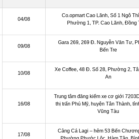
Co.opmart Cao Lãnh, Số 1 Ngô Th
04/08
Phường 1, TP. Cao Lãnh, Đồng
Gara 269, 269 Đ. Nguyễn Văn Tư, P
09/08
Bến Tre
Xe Coffee, 48 Đ. Số 28, Phường 2, Tâ
10/08
An
Trung tâm đăng kiểm xe cơ giới 7203
16/08
thị trấn Phú Mỹ, huyện Tân Thành, tỉn
Vũng Tàu
Cảng Cá Lagi – hẻm 53 Bến Chươn
17/08
Phường Phước Lộc, Hàm Tân, Bìn