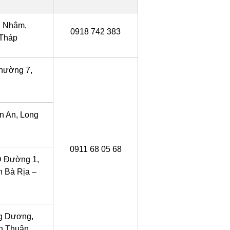
ì Nhậm,
0918 742 383
 Tháp
hường 7,
n An, Long
0911 68 05 68
D Đường 1,
h Bà Rịa –
g Dương,
h Thuận