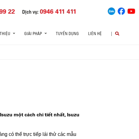
99 22
0946 411 411
Dịch vụ:
 THIỆU
GIẢI PHÁP
TUYỂN DỤNG
LIÊN HỆ
|
uzu một cách chi tiết nhất, Isuzu
ng có thể trực tiếp lái thử các mẫu