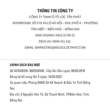
THÔNG TIN CÔNG TY
CÔNG TY TNHH Ô TÔ LỘC TẤN PHÁT
SHOWROOM: SỐ 578 XA LỘ HÀ NỘI – KHU PHỐ 4 – PHƯỜNG
TÂN HIỆP – BIÊN HOÀ – ĐỒNG NAI
KINH DOANH: 0916 22 99 22
DỊCH VỤ: 0946 411 411
EMAIL: MARKETING@ISUZULOCPHAT.COM
CHÍNH SÁCH BẢO MẬT
Số GCNDKDN: 3603530348 - Cấp lần đầu ngày: 08/02/2018
Đăng ký bổ sung lần 2 ngày: 16/03/2022
Cơ quan cấp: Phòng ĐKKD Sở Kế Hoạch & Đầu Tư Tỉnh Đồng
Nai
Địa chỉ: 2 Nguyễn Văn Trị, Xã Thanh Bình, TP.Biên Hoà, Tỉnh
Đồng Nai