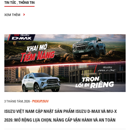
,
TIN TỨC
THÔNG TIN
XEM THÊM
3 THÁNG TÁM, 2026
-
PICKUP/SUV
ISUZU VIỆT NAM CẬP NHẬT SẢN PHẨM ISUZU D-MAX VÀ MU-X
2026: MỞ RỘNG LỰA CHỌN, NÂNG CẤP VẬN HÀNH VÀ AN TOÀN