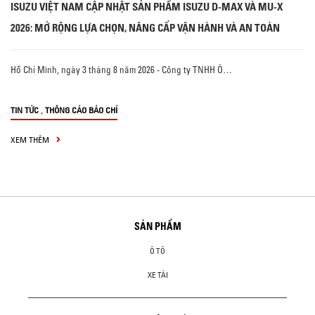
ISUZU VIỆT NAM CẬP NHẬT SẢN PHẨM ISUZU D-MAX VÀ MU-X
2026: MỞ RỘNG LỰA CHỌN, NÂNG CẤP VẬN HÀNH VÀ AN TOÀN
Hồ Chí Minh, ngày 3 tháng 8 năm 2026 - Công ty TNHH Ô…
,
TIN TỨC
THÔNG CÁO BÁO CHÍ
XEM THÊM
SẢN PHẨM
Ô TÔ
XE TẢI