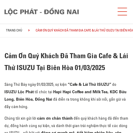
TRANG CHỦ
CẢM ƠN QUÝ KHÁCH ĐÃ THAM GIA CAFE & LÁI THỬ ISUZU TẠI BIÊN HÒA 
Cảm Ơn Quý Khách Đã Tham Gia Cafe & Lái
Thử ISUZU Tại Biên Hòa 01/03/2025
“Cafe & Lái Thử ISUZU”
Sáng Thứ Bảy ngày 01/03/2025, sự kiện
do
ISUZU Lộc Phát
Hapi Hapi Coffee and Milk Tea, KDC Bửu
tổ chức tại
Long, Biên Hòa, Đồng Nai
đã diễn ra trong không khí sôi nổi, gần gũi và
đầy cảm hứng.
cảm ơn chân thành
Chúng tôi xin gửi lời
đến quý khách hàng đã đến tham
dự, đồng hành cùng sự kiện, và dành thời gian trải nghiệm thực tế các dòng
động cơ mạnh mẽ, tiết kiệm nhiên liệu, vận
xe ISUZU – nổi bật với