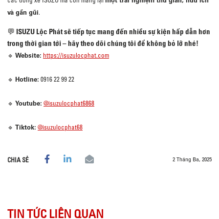
một trải nghiệm thư giãn, hữu ích
và gần gũi
.
💬 ISUZU Lộc Phát sẽ tiếp tục mang đến nhiều sự kiện hấp dẫn hơn
trong thời gian tới – hãy theo dõi chúng tôi để không bỏ lỡ nhé!
Website:
🔹
https://isuzulocphat.com
Hotline:
🔹
0916 22 99 22
Youtube:
🔹
@isuzulocphat6868
Tiktok:
🔹
@isuzulocphat68
2 Tháng Ba, 2025
CHIA SẺ
TIN TỨC LIÊN QUAN