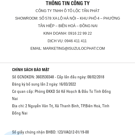
THÔNG TIN CÔNG TY
CÔNG TY TNHH Ô TÔ LỘC TẤN PHÁT
SHOWROOM: SỐ 578 XA LỘ HÀ NỘI – KHU PHỐ 4 – PHƯỜNG
TÂN HIỆP – BIÊN HOÀ – ĐỒNG NAI
KINH DOANH: 0916 22 99 22
DỊCH VỤ: 0946 411 411
EMAIL: MARKETING@ISUZULOCPHAT.COM
CHÍNH SÁCH BẢO MẬT
Số GCNDKDN: 3603530348 - Cấp lần đầu ngày: 08/02/2018
Đăng ký bổ sung lần 2 ngày: 16/03/2022
Cơ quan cấp: Phòng ĐKKD Sở Kế Hoạch & Đầu Tư Tỉnh Đồng
Nai
Địa chỉ: 2 Nguyễn Văn Trị, Xã Thanh Bình, TP.Biên Hoà, Tỉnh
Đồng Nai
Số giấy chứng nhận BHBD: 123/VAQ12-01/19-00