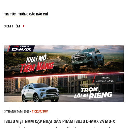
,
TIN TỨC
THÔNG CÁO BÁO CHÍ
XEM THÊM
3 THÁNG TÁM, 2026
-
PICKUP/SUV
ISUZU VIỆT NAM CẬP NHẬT SẢN PHẨM ISUZU D-MAX VÀ MU-X