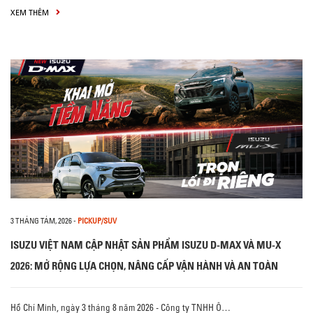
XEM THÊM
3 THÁNG TÁM, 2026
-
PICKUP/SUV
ISUZU VIỆT NAM CẬP NHẬT SẢN PHẨM ISUZU D-MAX VÀ MU-X
2026: MỞ RỘNG LỰA CHỌN, NÂNG CẤP VẬN HÀNH VÀ AN TOÀN
Hồ Chí Minh, ngày 3 tháng 8 năm 2026 - Công ty TNHH Ô…