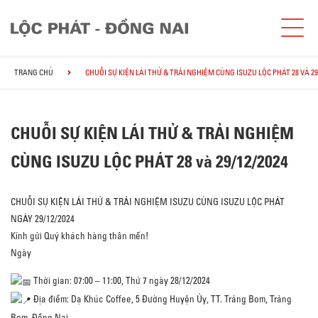
TRANG CHỦ
CHUỖI SỰ KIỆN LÁI THỬ & TRẢI NGHIỆM CÙNG ISUZU LỘC PHÁT 28 VÀ 29
CHUỖI SỰ KIỆN LÁI THỬ & TRẢI NGHIỆM
CÙNG ISUZU LỘC PHÁT 28 và 29/12/2024
CHUỖI SỰ KIỆN LÁI THỬ & TRẢI NGHIỆM ISUZU CÙNG ISUZU LỘC PHÁT
NGÀY 29/12/2024
Kính gửi Quý khách hàng thân mến!
Ngày
Thời gian: 07:00 – 11:00, Thứ 7 ngày 28/12/2024
Địa điểm: Dạ Khúc Coffee, 5 Đường Huyện Ủy, TT. Trảng Bom, Trảng
Bom, Đồng Nai