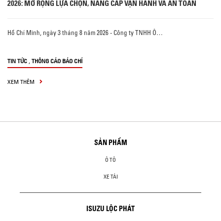
2026: MỞ RỘNG LỰA CHỌN, NÂNG CẤP VẬN HÀNH VÀ AN TOÀN
Hồ Chí Minh, ngày 3 tháng 8 năm 2026 - Công ty TNHH Ô…
,
TIN TỨC
THÔNG CÁO BÁO CHÍ
XEM THÊM
SẢN PHẨM
Ô TÔ
XE TẢI
ISUZU LỘC PHÁT