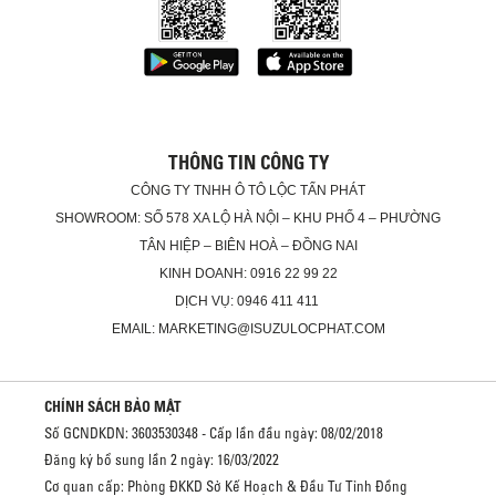
THÔNG TIN CÔNG TY
CÔNG TY TNHH Ô TÔ LỘC TẤN PHÁT
SHOWROOM: SỐ 578 XA LỘ HÀ NỘI – KHU PHỐ 4 – PHƯỜNG
TÂN HIỆP – BIÊN HOÀ – ĐỒNG NAI
KINH DOANH: 0916 22 99 22
DỊCH VỤ: 0946 411 411
EMAIL: MARKETING@ISUZULOCPHAT.COM
CHÍNH SÁCH BẢO MẬT
Số GCNDKDN: 3603530348 - Cấp lần đầu ngày: 08/02/2018
Đăng ký bổ sung lần 2 ngày: 16/03/2022
Cơ quan cấp: Phòng ĐKKD Sở Kế Hoạch & Đầu Tư Tỉnh Đồng