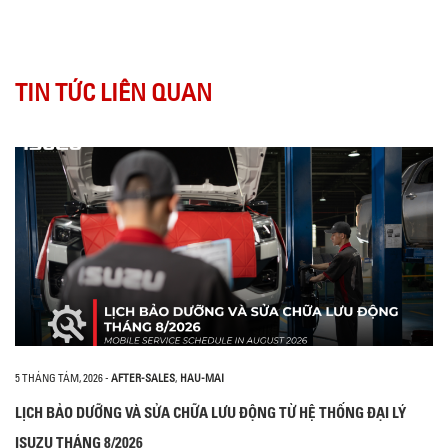
TIN TỨC LIÊN QUAN
5 THÁNG TÁM, 2026
-
AFTER-SALES
,
HAU-MAI
LỊCH BẢO DƯỠNG VÀ SỬA CHỮA LƯU ĐỘNG TỪ HỆ THỐNG ĐẠI LÝ
ISUZU THÁNG 8/2026