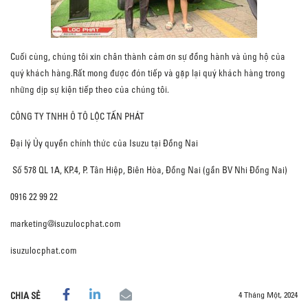
Cuối cùng, chúng tôi xin chân thành cảm ơn sự đồng hành và ủng hộ của
quý khách hàng.Rất mong được đón tiếp và gặp lại quý khách hàng trong
những dịp sự kiện tiếp theo của chúng tôi.
CÔNG TY TNHH Ô TÔ LỘC TẤN PHÁT
Đại lý Ủy quyền chính thức của Isuzu tại Đồng Nai
Số 578 QL 1A, KP.4, P. Tân Hiệp, Biên Hòa, Đồng Nai (gần BV Nhi Đồng Nai)
0916 22 99 22
marketing@isuzulocphat.com
isuzulocphat.com
4 Tháng Một, 2024
CHIA SẺ