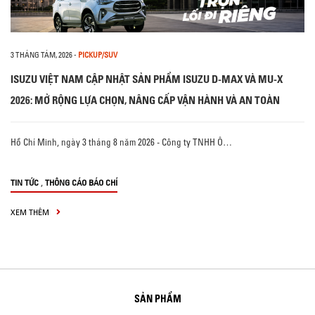
3 THÁNG TÁM, 2026
-
PICKUP/SUV
ISUZU VIỆT NAM CẬP NHẬT SẢN PHẨM ISUZU D-MAX VÀ MU-X
2026: MỞ RỘNG LỰA CHỌN, NÂNG CẤP VẬN HÀNH VÀ AN TOÀN
Hồ Chí Minh, ngày 3 tháng 8 năm 2026 - Công ty TNHH Ô…
,
TIN TỨC
THÔNG CÁO BÁO CHÍ
XEM THÊM
SẢN PHẨM