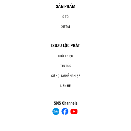
SẢN PHẨM
Ô TÔ
XE TẢI
ISUZU LỘC PHÁT
GIỚI THIỆU
TIN TỨC
CƠ HỘI NGHỀ NGHIỆP
LIÊN HỆ
SNS Channels