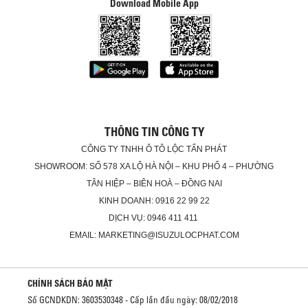
Download Mobile App
THÔNG TIN CÔNG TY
CÔNG TY TNHH Ô TÔ LỘC TẤN PHÁT
SHOWROOM: SỐ 578 XA LỘ HÀ NỘI – KHU PHỐ 4 – PHƯỜNG
TÂN HIỆP – BIÊN HOÀ – ĐỒNG NAI
KINH DOANH: 0916 22 99 22
DỊCH VỤ: 0946 411 411
EMAIL: MARKETING@ISUZULOCPHAT.COM
CHÍNH SÁCH BẢO MẬT
Số GCNDKDN: 3603530348 - Cấp lần đầu ngày: 08/02/2018