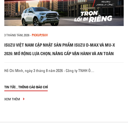
3 THÁNG TÁM, 2026
-
PICKUP/SUV
ISUZU VIỆT NAM CẬP NHẬT SẢN PHẨM ISUZU D-MAX VÀ MU-X
2026: MỞ RỘNG LỰA CHỌN, NÂNG CẤP VẬN HÀNH VÀ AN TOÀN
Hồ Chí Minh, ngày 3 tháng 8 năm 2026 - Công ty TNHH Ô…
,
TIN TỨC
THÔNG CÁO BÁO CHÍ
XEM THÊM