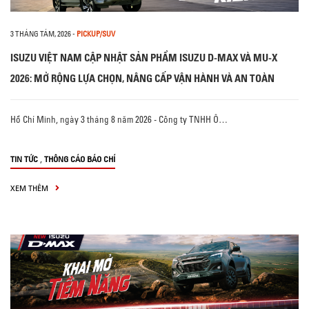
3 THÁNG TÁM, 2026
-
PICKUP/SUV
ISUZU VIỆT NAM CẬP NHẬT SẢN PHẨM ISUZU D-MAX VÀ MU-X
2026: MỞ RỘNG LỰA CHỌN, NÂNG CẤP VẬN HÀNH VÀ AN TOÀN
Hồ Chí Minh, ngày 3 tháng 8 năm 2026 - Công ty TNHH Ô…
,
TIN TỨC
THÔNG CÁO BÁO CHÍ
XEM THÊM