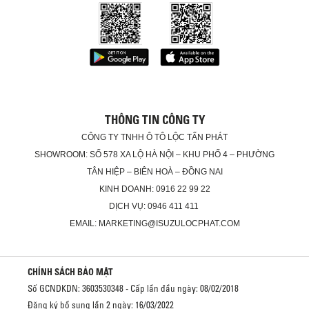
THÔNG TIN CÔNG TY
CÔNG TY TNHH Ô TÔ LỘC TẤN PHÁT
SHOWROOM: SỐ 578 XA LỘ HÀ NỘI – KHU PHỐ 4 – PHƯỜNG
TÂN HIỆP – BIÊN HOÀ – ĐỒNG NAI
KINH DOANH: 0916 22 99 22
DỊCH VỤ: 0946 411 411
EMAIL: MARKETING@ISUZULOCPHAT.COM
CHÍNH SÁCH BẢO MẬT
Số GCNDKDN: 3603530348 - Cấp lần đầu ngày: 08/02/2018
Đăng ký bổ sung lần 2 ngày: 16/03/2022