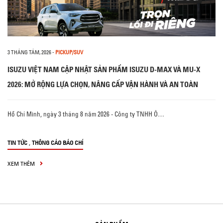
3 THÁNG TÁM, 2026
-
PICKUP/SUV
ISUZU VIỆT NAM CẬP NHẬT SẢN PHẨM ISUZU D-MAX VÀ MU-X
2026: MỞ RỘNG LỰA CHỌN, NÂNG CẤP VẬN HÀNH VÀ AN TOÀN
Hồ Chí Minh, ngày 3 tháng 8 năm 2026 - Công ty TNHH Ô…
,
TIN TỨC
THÔNG CÁO BÁO CHÍ
XEM THÊM