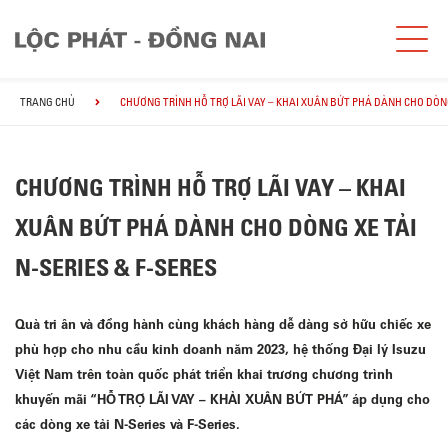
TRANG CHỦ
CHƯƠNG TRÌNH HỖ TRỢ LÃI VAY – KHAI XUÂN BỨT PHÁ DÀNH CHO DÒNG
CHƯƠNG TRÌNH HỖ TRỢ LÃI VAY – KHAI
XUÂN BỨT PHÁ DÀNH CHO DÒNG XE TẢI
N-SERIES & F-SERES
Quà tri ân và đồng hành cùng khách hàng dễ dàng sở hữu chiếc xe
phù hợp cho nhu cầu kinh doanh năm 2023, hệ thống Đại lý Isuzu
Việt Nam trên toàn quốc phát triển khai trương chương trình
khuyến mãi “HỖ TRỢ LÃI VAY – KHẢI XUÂN BỨT PHÁ” áp dụng cho
các dòng xe tải N-Series và F-Series.