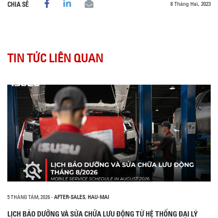
8 Tháng Hai, 2023
CHIA SẺ
TIN TỨC LIÊN QUAN
5 THÁNG TÁM, 2026
-
AFTER-SALES
,
HAU-MAI
LỊCH BẢO DƯỠNG VÀ SỬA CHỮA LƯU ĐỘNG TỪ HỆ THỐNG ĐẠI LÝ