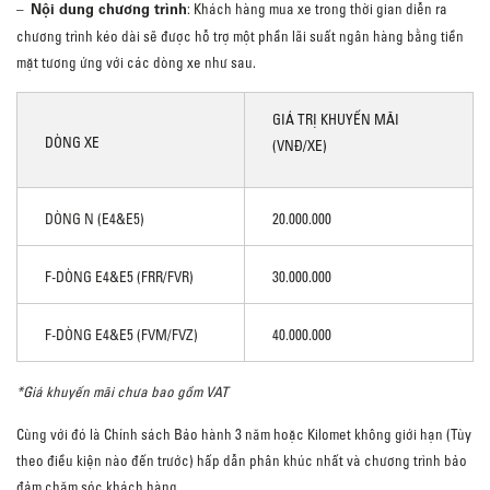
Nội dung chương trình
–
: Khách hàng mua xe trong thời gian diễn ra
chương trình kéo dài sẽ được hỗ trợ một phần lãi suất ngân hàng bằng tiền
mặt tương ứng với các dòng xe như sau.
GIÁ TRỊ KHUYẾN MÃI
DÒNG XE
(VNĐ/XE)
DÒNG N (E4&E5)
20.000.000
F-DÒNG E4&E5 (FRR/FVR)
30.000.000
F-DÒNG E4&E5 (FVM/FVZ)
40.000.000
*Giá khuyến mãi chưa bao gồm VAT
Cùng với đó là Chính sách Bảo hành 3 năm hoặc Kilomet không giới hạn (Tùy
theo điều kiện nào đến trước) hấp dẫn phân khúc nhất và chương trình bảo
đảm chăm sóc khách hàng.