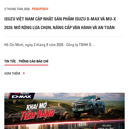
3 THÁNG TÁM, 2026
-
PICKUP/SUV
ISUZU VIỆT NAM CẬP NHẬT SẢN PHẨM ISUZU D-MAX VÀ MU-X
2026: MỞ RỘNG LỰA CHỌN, NÂNG CẤP VẬN HÀNH VÀ AN TOÀN
Hồ Chí Minh, ngày 3 tháng 8 năm 2026 - Công ty TNHH Ô…
,
TIN TỨC
THÔNG CÁO BÁO CHÍ
XEM THÊM