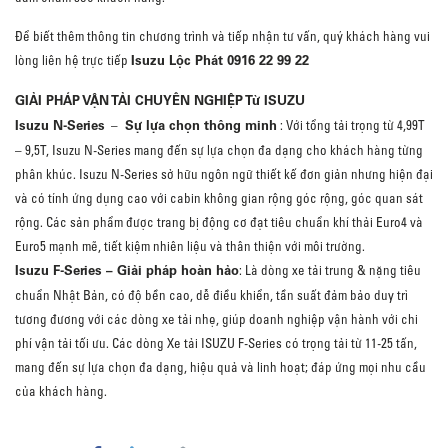
Để biết thêm thông tin chương trình và tiếp nhận tư vấn, quý khách hàng vui
Isuzu Lộc Phát 0916 22 99 22
lòng liên hệ trực tiếp
GIẢI PHÁP VẬN TẢI CHUYÊN NGHIỆP Từ ISUZU
Isuzu N-Series
Sự lựa chọn thông minh
–
: Với tổng tải trọng từ 4,99T
– 9,5T, Isuzu N-Series mang đến sự lựa chọn đa dạng cho khách hàng từng
phân khúc.
Isuzu N-Series sở hữu ngôn ngữ thiết kế đơn giản nhưng hiện đại
và có tính ứng dụng cao với cabin không gian rộng góc rộng, góc quan sát
rộng.
Các sản phẩm được trang bị động cơ đạt tiêu chuẩn khí thải Euro4 và
Euro5 mạnh mẽ, tiết kiệm nhiên liệu và thân thiện với môi trường.
Isuzu F-Series – Giải pháp hoàn hảo
: Là dòng xe tải trung & nặng tiêu
chuẩn Nhật Bản, có độ bền cao, dễ điều khiển, tần suất đảm bảo duy trì
tương đương với các dòng xe tải nhẹ, giúp doanh nghiệp vận hành với chi
phí vận tải tối ưu.
Các dòng Xe tải ISUZU F-Series có trọng tải từ 11-25 tấn,
mang đến sự lựa chọn đa dạng, hiệu quả và linh hoạt;
đáp ứng mọi nhu cầu
của khách hàng.