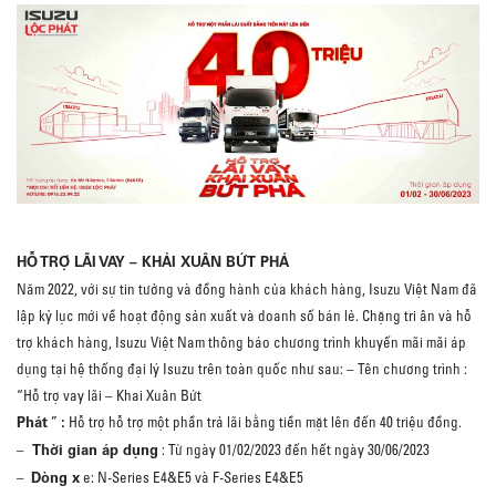
HỖ TRỢ LÃI VAY – KHẢI XUÂN BỨT PHÁ
Năm 2022, với sự tin tưởng và đồng hành của khách hàng, Isuzu Việt Nam đã
lập kỷ lục mới về hoạt động sản xuất và doanh số bán lẻ.
Chặng tri ân và hỗ
trợ khách hàng, Isuzu Việt Nam thông báo chương trình khuyến mãi mãi áp
dụng tại hệ thống đại lý Isuzu trên toàn quốc như sau: – Tên chương trình :
“Hỗ trợ vay lãi – Khai Xuân Bứt
Phát
:
”
Hỗ trợ hỗ trợ một phần trả lãi bằng tiền mặt lên đến 40 triệu đồng.
Thời gian áp dụng
–
: Từ ngày 01/02/2023 đến hết ngày 30/06/2023
Dòng x
–
e: N-Series E4&E5 và F-Series E4&E5