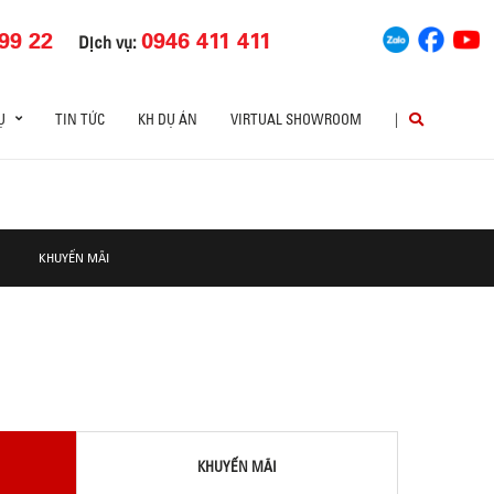
99 22
0946 411 411
Dịch vụ:
Ụ
TIN TỨC
KH DỰ ÁN
VIRTUAL SHOWROOM
|
KHUYẾN MÃI
KHUYẾN MÃI