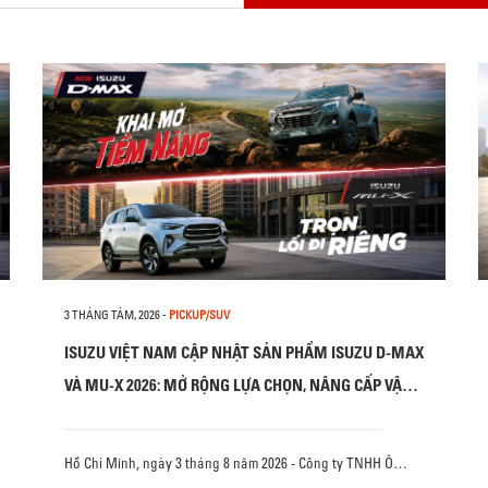
3 THÁNG TÁM, 2026
-
PICKUP/SUV
ISUZU VIỆT NAM CẬP NHẬT SẢN PHẨM ISUZU D-MAX
VÀ MU-X 2026: MỞ RỘNG LỰA CHỌN, NÂNG CẤP VẬN
HÀNH VÀ AN TOÀN
Hồ Chí Minh, ngày 3 tháng 8 năm 2026 - Công ty TNHH Ô…