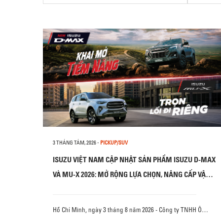
3 THÁNG TÁM, 2026
-
PICKUP/SUV
ISUZU VIỆT NAM CẬP NHẬT SẢN PHẨM ISUZU D-MAX
VÀ MU-X 2026: MỞ RỘNG LỰA CHỌN, NÂNG CẤP VẬN
HÀNH VÀ AN TOÀN
Hồ Chí Minh, ngày 3 tháng 8 năm 2026 - Công ty TNHH Ô…