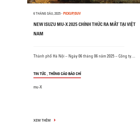
6 THÁNG SÁU, 2025
-
PICKUP/SUV
NEW ISUZU MU-X 2025 CHÍNH THỨC RA MẮT TẠI VIỆT
NAM
Thành phố Hà Nội – Ngày 06 tháng 06 năm 2025 – Công ty…
,
TIN TỨC
THÔNG CÁO BÁO CHÍ
mu-X
XEM THÊM