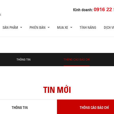
0916 22 
Kinh doanh:
i
SẢN PHẨM
PHIÊN BẢN
MUA XE
TÍNH NĂNG
DỊCH V
THÔNG TIN
THÔNG CÁO BÁO CHÍ
TIN MỚI
THÔNG TIN
THÔNG CÁO BÁO CHÍ