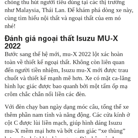
chóng thu hút người tiêu dùng tại các thị trường
như Malaysia, Thái Lan. Để khám phá dòng xe này,
cùng tìm hiểu nội thất và ngoại thất của em nó
nhé!
Đánh giá ngoại thất Isuzu MU-X
2022
Bước sang thế hệ mới, mu-X 2022 lột xác hoàn
toàn về thiết kế ngoại thất. Không còn liên quan
đến người tiền nhiệm, Isuzu mu-X mới được trau
chuốt và thiết kế mạnh mẽ hơn. Xe có mặt ca-lăng
hình lục giác được bao quanh bởi một tấm ốp mạ
crôm chắc chắn nối liền các đèn.
Với đèn chạy ban ngày dạng móc câu, tổng thể xe
thêm phần nam tính và năng động. Các cửa kính ở
cột C được lùi liền mạch, giúp hình dáng Isuzu
mu-X mềm mại hơn và bớt cảm giác “xe thùng”