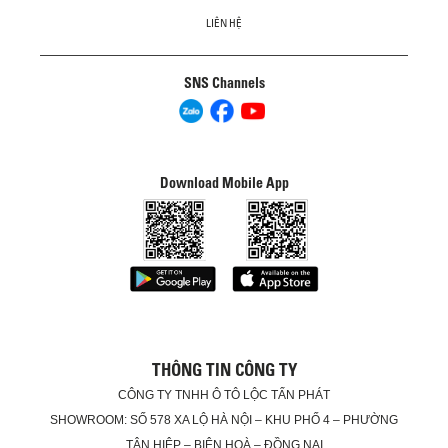
LIÊN HỆ
SNS Channels
Download Mobile App
THÔNG TIN CÔNG TY
CÔNG TY TNHH Ô TÔ LỘC TẤN PHÁT
SHOWROOM: SỐ 578 XA LỘ HÀ NỘI – KHU PHỐ 4 – PHƯỜNG
TÂN HIỆP – BIÊN HOÀ – ĐỒNG NAI