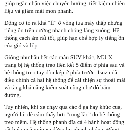
giúp ngăn chặn việc chuyển hướng, tiết kiệm nhiên
liệu và giảm mài mòn phanh.
Động cơ tỏ ra khá “lì” ở vòng tua máy thấp nhưng
tiếng ồn trên đường nhanh chóng lắng xuống. Hệ
thống cách âm rất tốt, giúp hạn chế hợp lý tiếng ồn
của gió và lốp.
Giống như hầu hết các mẫu SUV khác, MU-X
trang bị hệ thống treo liên kết 5 điểm ở phía sau và
hệ thống treo tay đòn kép ở phía trước. Isuzu đã
điều chỉnh cả hai hệ thống để cải thiện sự thoải mái
và tăng khả năng kiểm soát cũng như độ bám
đường.
Tuy nhiên, khi xe chạy qua các ổ gà hay khúc cua,
người lái dễ cảm thấy hơi “rung lắc” do hệ thống
treo mềm. Hệ thống phanh đĩa cả 4 bánh hoạt động
rất hiệu quả giúp xe dừng lại nhanh chóng. Đồng