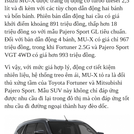
Isuzu MU-X được trang bị động cơ turbo diesel 2,5
lít và đi kèm với các tùy chọn dẫn động hai bánh
và bốn bánh. Phiên bản dẫn động hai cầu có giá
khởi điểm khoảng 891 triệu đồng, thấp hơn 18
triệu đồng so với mẫu Pajero Sport GL tiêu chuẩn.
Đối với bản dẫn động 4 bánh, MU-X có giá chỉ 967
triệu đồng, trong khi Fortuner 2.5G và Pajero Sport
VGT 4WD có giá hơn 993 triệu đồng.
Vì vậy, với mức giá hợp lý, động cơ tiết kiệm
nhiên liệu, hệ thống treo êm ái, MU-X tỏ ra là đối
thủ xứng tầm của Toyota Fortuner và Mitsubishi
Pajero Sport. Mẫu SUV này không chỉ đáp ứng
được nhu cầu đi lại trong đô thị mà còn đáp ứng tốt
nhu cầu đi đường ngoại thành hay đèo dốc.