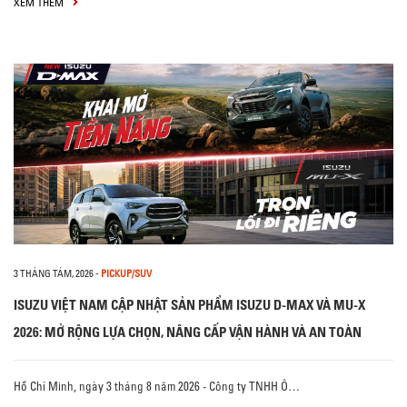
XEM THÊM
3 THÁNG TÁM, 2026
-
PICKUP/SUV
ISUZU VIỆT NAM CẬP NHẬT SẢN PHẨM ISUZU D-MAX VÀ MU-X
2026: MỞ RỘNG LỰA CHỌN, NÂNG CẤP VẬN HÀNH VÀ AN TOÀN
Hồ Chí Minh, ngày 3 tháng 8 năm 2026 - Công ty TNHH Ô…