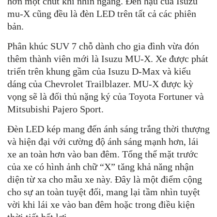
hơn một chút khi nhìn ngang. Đèn hậu của Isuzu
mu-X cũng đều là đèn LED trên tất cả các phiên
bản.
Phân khúc SUV 7 chỗ dành cho gia đình vừa đón
thêm thành viên mới là Isuzu MU-X. Xe được phát
triển trên khung gầm của Isuzu D-Max và kiểu
dáng của Chevrolet Trailblazer. MU-X được kỳ
vọng sẽ là đối thủ nặng ký của Toyota Fortuner và
Mitsubishi Pajero Sport.
Đèn LED kép mang đến ánh sáng trắng thời thượng
và hiện đại với cường độ ánh sáng mạnh hơn, lái
xe an toàn hơn vào ban đêm. Tổng thể mặt trước
của xe có hình ảnh chữ “X” tăng khả năng nhận
diện từ xa cho mẫu xe này. Đây là một điểm cộng
cho sự an toàn tuyệt đối, mang lại tầm nhìn tuyệt
vời khi lái xe vào ban đêm hoặc trong điều kiện
thời tiết bất lợi.