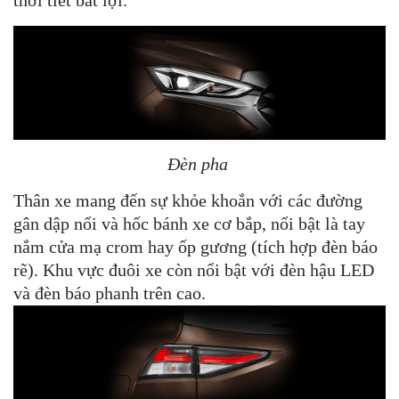
Đèn pha
Thân xe mang đến sự khỏe khoắn với các đường
gân dập nổi và hốc bánh xe cơ bắp, nổi bật là tay
nắm cửa mạ crom hay ốp gương (tích hợp đèn báo
rẽ). Khu vực đuôi xe còn nổi bật với đèn hậu LED
và đèn báo phanh trên cao.