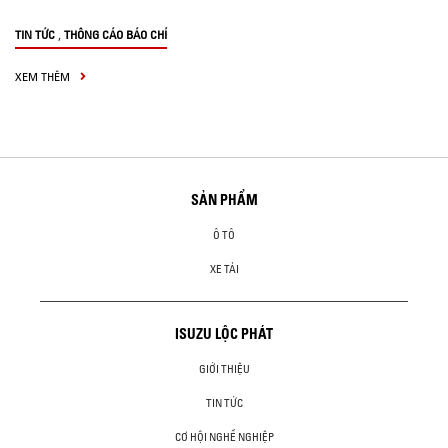
,
TIN TỨC
THÔNG CÁO BÁO CHÍ
XEM THÊM
SẢN PHẨM
Ô TÔ
XE TẢI
ISUZU LỘC PHÁT
GIỚI THIỆU
TIN TỨC
CƠ HỘI NGHỀ NGHIỆP