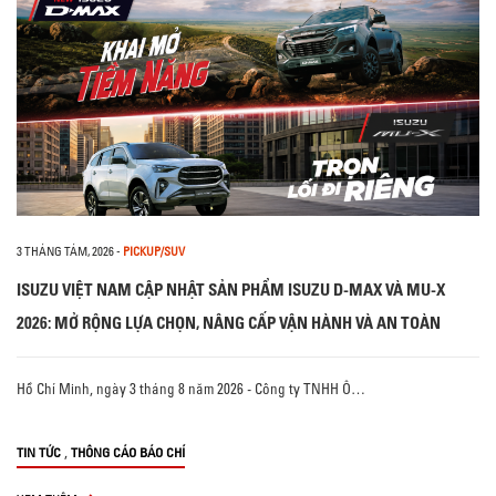
3 THÁNG TÁM, 2026
-
PICKUP/SUV
ISUZU VIỆT NAM CẬP NHẬT SẢN PHẨM ISUZU D-MAX VÀ MU-X
2026: MỞ RỘNG LỰA CHỌN, NÂNG CẤP VẬN HÀNH VÀ AN TOÀN
Hồ Chí Minh, ngày 3 tháng 8 năm 2026 - Công ty TNHH Ô…
,
TIN TỨC
THÔNG CÁO BÁO CHÍ