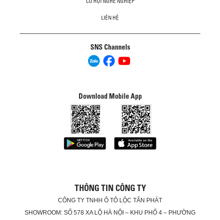
CƠ HỘI NGHỀ NGHIỆP
LIÊN HỆ
SNS Channels
Download Mobile App
THÔNG TIN CÔNG TY
CÔNG TY TNHH Ô TÔ LỘC TẤN PHÁT
SHOWROOM: SỐ 578 XA LỘ HÀ NỘI – KHU PHỐ 4 – PHƯỜNG