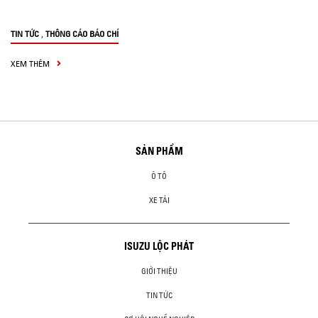
,
TIN TỨC
THÔNG CÁO BÁO CHÍ
XEM THÊM
SẢN PHẨM
Ô TÔ
XE TẢI
ISUZU LỘC PHÁT
GIỚI THIỆU
TIN TỨC