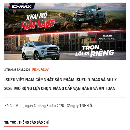
3 THÁNG TÁM, 2026
-
PICKUP/SUV
ISUZU VIỆT NAM CẬP NHẬT SẢN PHẨM ISUZU D-MAX VÀ MU-X
2026: MỞ RỘNG LỰA CHỌN, NÂNG CẤP VẬN HÀNH VÀ AN TOÀN
Hồ Chí Minh, ngày 3 tháng 8 năm 2026 - Công ty TNHH Ô…
,
TIN TỨC
THÔNG CÁO BÁO CHÍ