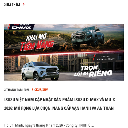
XEM THÊM
3 THÁNG TÁM, 2026
-
PICKUP/SUV
ISUZU VIỆT NAM CẬP NHẬT SẢN PHẨM ISUZU D-MAX VÀ MU-X
2026: MỞ RỘNG LỰA CHỌN, NÂNG CẤP VẬN HÀNH VÀ AN TOÀN
Hồ Chí Minh, ngày 3 tháng 8 năm 2026 - Công ty TNHH Ô…