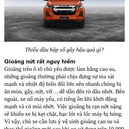
Thiếu dầu hộp số gây hậu quả gì?
Gioăng nứt rất nguy hiểm
Gioăng trên ô tô chủ yếu được làm bằng cao su,
những gioăng thường phải chịu đựng sự ma sát
mạnh và nhiệt độ biến đổi lớn nên nhanh chóng bị
ăn mòn, gãy, nứt, vỡ. .. dễ dẫn đến rò dầu nhớt. Bên
ngoài, xe nổ máy yếu, có tiếng ồn khi khởi động
mạnh và có mùi nhớt. Việc gioăng bị rạn nứt nặng
sẽ khiến xe bị kẹt chặt, bạc lót và lốc máy bị hỏng.
Vì vậy, chủ xe cần lưu ý vệ sinh gioăng cao su và
thay thế gioăng mới sau khi xe sử dụng trên 10.000