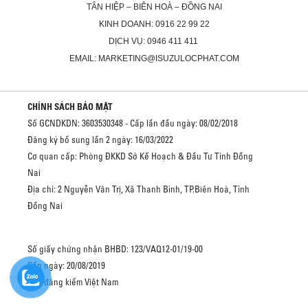
TÂN HIỆP – BIÊN HOÀ – ĐỒNG NAI
KINH DOANH: 0916 22 99 22
DỊCH VỤ: 0946 411 411
EMAIL: MARKETING@ISUZULOCPHAT.COM
CHÍNH SÁCH BẢO MẬT
Số GCNDKDN: 3603530348 - Cấp lần đầu ngày: 08/02/2018
Đăng ký bổ sung lần 2 ngày: 16/03/2022
Cơ quan cấp: Phòng ĐKKD Sở Kế Hoạch & Đầu Tư Tỉnh Đồng
Nai
Địa chỉ: 2 Nguyễn Văn Trị, Xã Thanh Bình, TP.Biên Hoà, Tỉnh
Đồng Nai
Số giấy chứng nhận BHBD: 123/VAQ12-01/19-00
Cấp ngày: 20/08/2019
Cục đăng kiểm Việt Nam