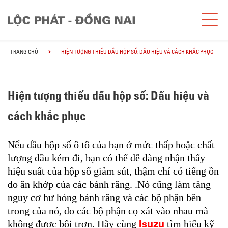
TRANG CHỦ
HIỆN TƯỢNG THIẾU DẦU HỘP SỐ: DẤU HIỆU VÀ CÁCH KHẮC PHỤC
Hiện tượng thiếu dầu hộp số: Dấu hiệu và
cách khắc phục
Nếu dầu hộp số ô tô của bạn ở mức thấp hoặc chất
lượng dầu kém đi, bạn có thể dễ dàng nhận thấy
hiệu suất của hộp số giảm sút, thậm chí có tiếng ồn
do ăn khớp của các bánh răng. .Nó cũng làm tăng
nguy cơ hư hỏng bánh răng và các bộ phận bên
trong của nó, do các bộ phận cọ xát vào nhau mà
Isuzu
không được bôi trơn. Hãy cùng
tìm hiểu kỹ