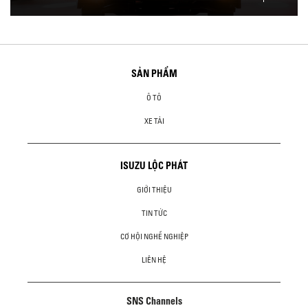
SẢN PHẨM
Ô TÔ
XE TẢI
ISUZU LỘC PHÁT
GIỚI THIỆU
TIN TỨC
CƠ HỘI NGHỀ NGHIỆP
LIÊN HỆ
SNS Channels