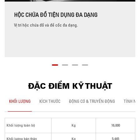
HỘC CHỨA ĐỒ TIỆN DỤNG ĐA DẠNG
Vị trí hộc chứa đồ và để cốc đa dạng.
ĐẶC ĐIỂM KỸ THUẬT
KHỐI LƯỢNG
KÍCH THƯỚC
ĐỘNG CƠ & TRUYỀN ĐỘNG
TÍNH NĂ
Khối lượng toàn bộ
Kg
16,000
Khối lượng bản thân
Kg
5,445