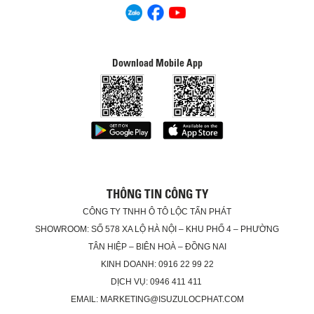
Download Mobile App
THÔNG TIN CÔNG TY
CÔNG TY TNHH Ô TÔ LỘC TẤN PHÁT
SHOWROOM: SỐ 578 XA LỘ HÀ NỘI – KHU PHỐ 4 – PHƯỜNG
TÂN HIỆP – BIÊN HOÀ – ĐỒNG NAI
KINH DOANH: 0916 22 99 22
DỊCH VỤ: 0946 411 411
EMAIL: MARKETING@ISUZULOCPHAT.COM