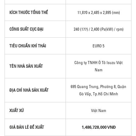
KÍCH THƯỚC TỔNG THỂ
11,870 x 2,485 x 2,895 (mm)
CÔNG SUẤT CỰC ĐẠI
240 (177) / 2,400 (Ps(kW) / rpm)
TIÊU CHUẨN KHÍ THẢI
EURO 5
Công ty TNHH Ô Tô Isuzu Việt
TÊN NHÀ SẢN XUẤT
Nam
695 Quang Trung, Phường 8, Quận
ĐỊA CHỈ NHÀ SẢN XUẤT
Gò Vấp, Tp.Hồ Chí Minh
XUẤT XỨ
Việt Nam
1,486,728,000 VNĐ
GIÁ BÁN LẺ ĐỀ XUẤT