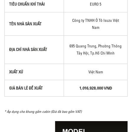
TIÊU CHUẨN KHÍ THẢI
EURO 5
Công ty TNHH Ô Tô Isuzu Việt
TÊN NHÀ SẢN XUẤT
Nam
695 Quang Trung, Phường Thông
ĐỊA CHỈ NHÀ SẢN XUẤT
Tây Hội, Tp.Hồ Chí Minh
XUẤT XỨ
Việt Nam
1,016,928,000 VNĐ
GIÁ BÁN LẺ ĐỀ XUẤT
* Áp dụng cho khung gầm cabin (Giá đã bao gồm VAT)