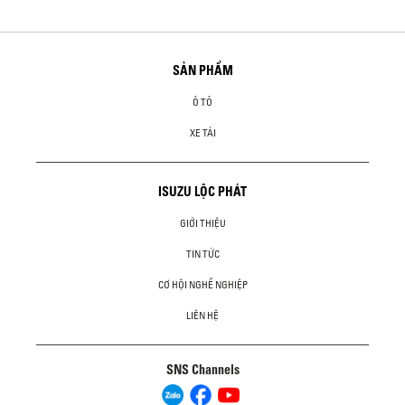
SẢN PHẨM
Ô TÔ
XE TẢI
ISUZU LỘC PHÁT
GIỚI THIỆU
TIN TỨC
CƠ HỘI NGHỀ NGHIỆP
LIÊN HỆ
SNS Channels