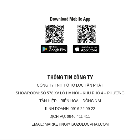
Download Mobile App
THÔNG TIN CÔNG TY
CÔNG TY TNHH Ô TÔ LỘC TẤN PHÁT
SHOWROOM: SỐ 578 XA LỘ HÀ NỘI – KHU PHỐ 4 – PHƯỜNG
TÂN HIỆP – BIÊN HOÀ – ĐỒNG NAI
KINH DOANH: 0916 22 99 22
DỊCH VỤ: 0946 411 411
EMAIL: MARKETING@ISUZULOCPHAT.COM