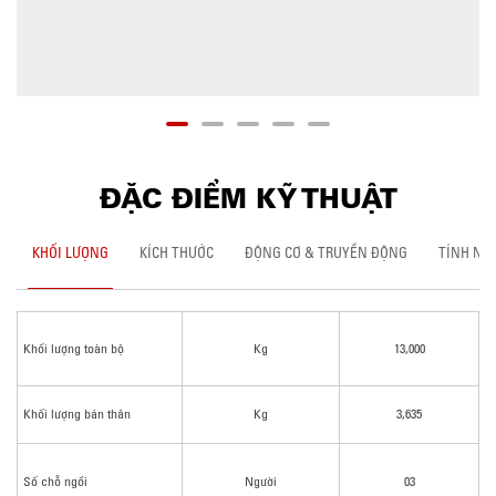
ĐẶC ĐIỂM KỸ THUẬT
KHỐI LƯỢNG
KÍCH THƯỚC
ĐỘNG CƠ & TRUYỀN ĐỘNG
TÍNH NĂ
Khối lượng toàn bộ
Kg
13,000
Khối lượng bản thân
Kg
3,635
Số chỗ ngồi
Người
03