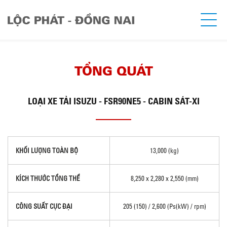
TỔNG QUÁT
LOẠI
XE TẢI ISUZU - FSR90NE5 - CABIN SÁT-XI
KHỐI LƯỢNG TOÀN BỘ
13,000 (kg)
KÍCH THƯỚC TỔNG THỂ
8,250 x 2,280 x 2,550 (mm)
CÔNG SUẤT CỰC ĐẠI
205 (150) / 2,600 (Ps(kW) / rpm)