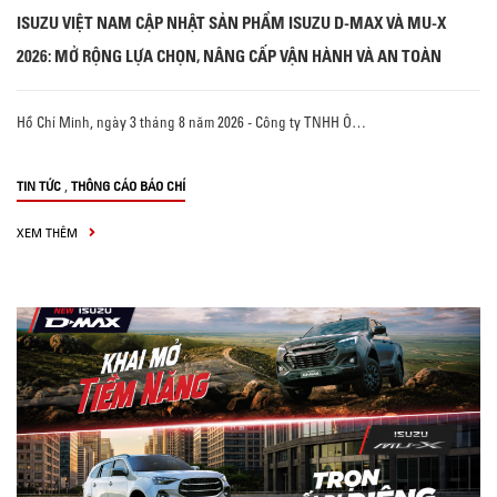
ISUZU VIỆT NAM CẬP NHẬT SẢN PHẨM ISUZU D-MAX VÀ MU-X
2026: MỞ RỘNG LỰA CHỌN, NÂNG CẤP VẬN HÀNH VÀ AN TOÀN
Hồ Chí Minh, ngày 3 tháng 8 năm 2026 - Công ty TNHH Ô…
,
TIN TỨC
THÔNG CÁO BÁO CHÍ
XEM THÊM