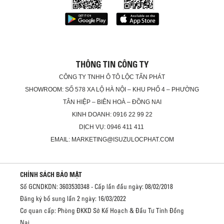
THÔNG TIN CÔNG TY
CÔNG TY TNHH Ô TÔ LỘC TẤN PHÁT
SHOWROOM: SỐ 578 XA LỘ HÀ NỘI – KHU PHỐ 4 – PHƯỜNG
TÂN HIỆP – BIÊN HOÀ – ĐỒNG NAI
KINH DOANH: 0916 22 99 22
DỊCH VỤ: 0946 411 411
EMAIL: MARKETING@ISUZULOCPHAT.COM
CHÍNH SÁCH BẢO MẬT
Số GCNDKDN: 3603530348 - Cấp lần đầu ngày: 08/02/2018
Đăng ký bổ sung lần 2 ngày: 16/03/2022
Cơ quan cấp: Phòng ĐKKD Sở Kế Hoạch & Đầu Tư Tỉnh Đồng
Nai