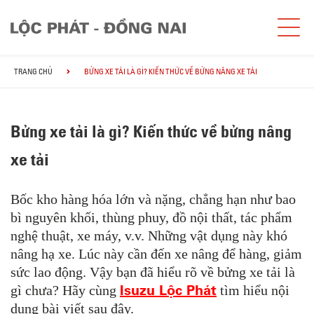
TRANG CHỦ
BỬNG XE TẢI LÀ GÌ? KIẾN THỨC VỀ BỬNG NÂNG XE TẢI
Bửng xe tải là gì? Kiến thức về bửng nâng
xe tải
Bốc kho hàng hóa lớn và nặng, chẳng hạn như bao
bì nguyên khối, thùng phuy, đồ nội thất, tác phẩm
nghệ thuật, xe máy, v.v. Những vật dụng này khó
nâng hạ xe.
Lúc này cần đến xe nâng để hàng, giảm
sức lao động.
Vậy bạn đã hiểu rõ về bửng xe tải là
Isuzu Lộc Phát
gì chưa?
Hãy cùng
tìm hiểu nội
dung bài viết sau đây.