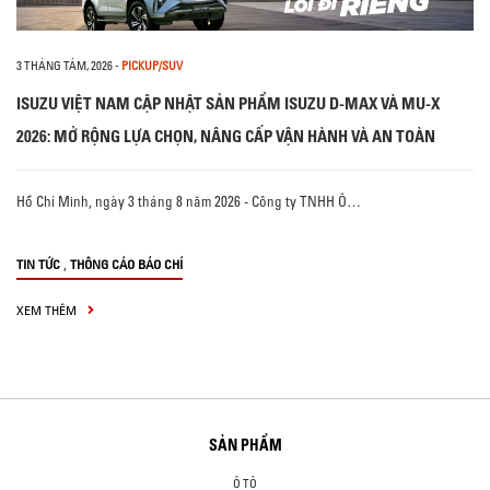
3 THÁNG TÁM, 2026
-
PICKUP/SUV
ISUZU VIỆT NAM CẬP NHẬT SẢN PHẨM ISUZU D-MAX VÀ MU-X
2026: MỞ RỘNG LỰA CHỌN, NÂNG CẤP VẬN HÀNH VÀ AN TOÀN
Hồ Chí Minh, ngày 3 tháng 8 năm 2026 - Công ty TNHH Ô…
,
TIN TỨC
THÔNG CÁO BÁO CHÍ
XEM THÊM
SẢN PHẨM
Ô TÔ