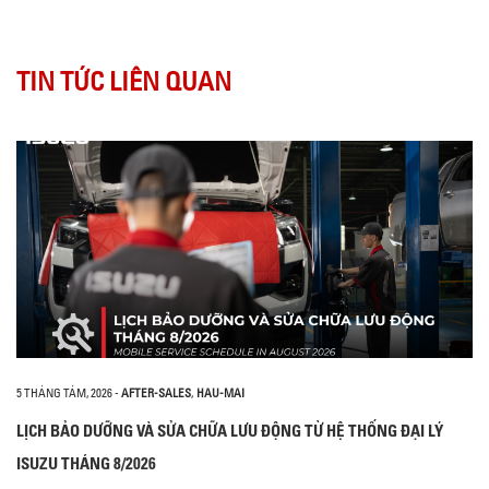
TIN TỨC LIÊN QUAN
5 THÁNG TÁM, 2026
-
AFTER-SALES
,
HAU-MAI
LỊCH BẢO DƯỠNG VÀ SỬA CHỮA LƯU ĐỘNG TỪ HỆ THỐNG ĐẠI LÝ
ISUZU THÁNG 8/2026