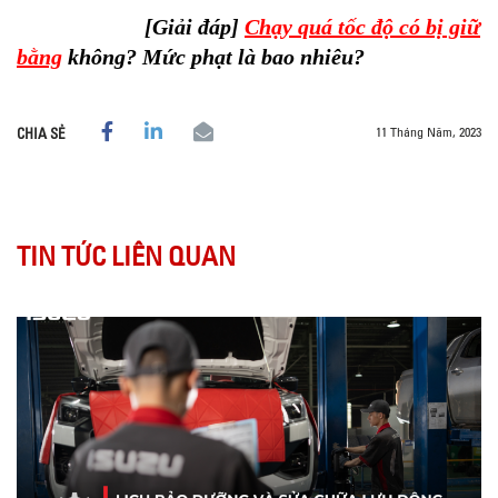
[Giải đáp]
Chạy quá tốc độ có bị giữ
bằng
không? Mức phạt là bao nhiêu?
11 Tháng Năm, 2023
CHIA SẺ
TIN TỨC LIÊN QUAN