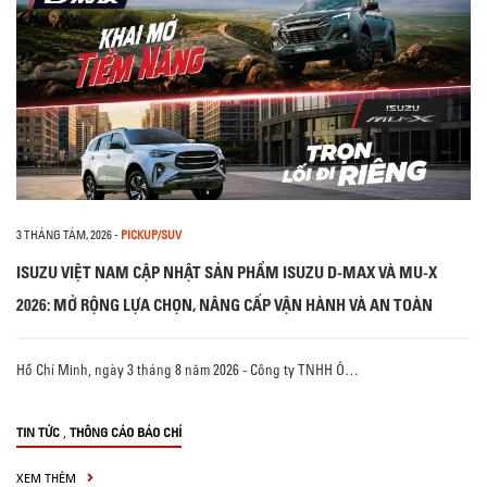
3 THÁNG TÁM, 2026
-
PICKUP/SUV
ISUZU VIỆT NAM CẬP NHẬT SẢN PHẨM ISUZU D-MAX VÀ MU-X
2026: MỞ RỘNG LỰA CHỌN, NÂNG CẤP VẬN HÀNH VÀ AN TOÀN
Hồ Chí Minh, ngày 3 tháng 8 năm 2026 - Công ty TNHH Ô…
,
TIN TỨC
THÔNG CÁO BÁO CHÍ
XEM THÊM