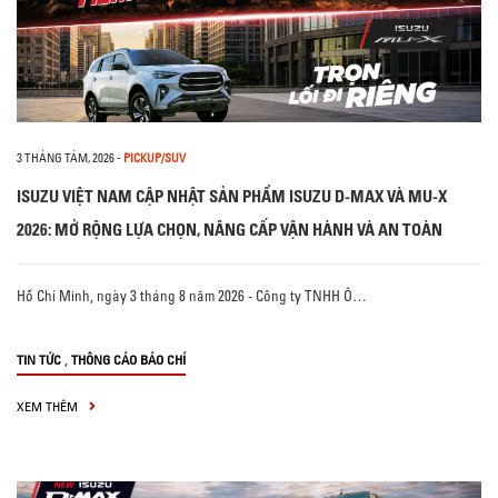
3 THÁNG TÁM, 2026
-
PICKUP/SUV
ISUZU VIỆT NAM CẬP NHẬT SẢN PHẨM ISUZU D-MAX VÀ MU-X
2026: MỞ RỘNG LỰA CHỌN, NÂNG CẤP VẬN HÀNH VÀ AN TOÀN
Hồ Chí Minh, ngày 3 tháng 8 năm 2026 - Công ty TNHH Ô…
,
TIN TỨC
THÔNG CÁO BÁO CHÍ
XEM THÊM