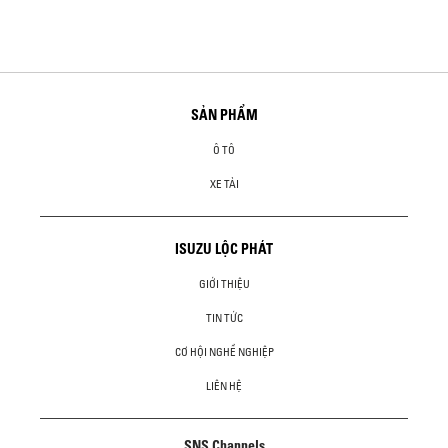
SẢN PHẨM
Ô TÔ
XE TẢI
ISUZU LỘC PHÁT
GIỚI THIỆU
TIN TỨC
CƠ HỘI NGHỀ NGHIỆP
LIÊN HỆ
SNS Channels