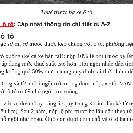
Thuế trước bạ xe ô tô
 ô tô
: Cập nhật thông tin chi tiết từ A-Z
 ô tô
ặc sơ mi rơ moóc được kéo chung với ô tô, phương tiện
rở xuống (kể cả xe bán tải): nộp 10% lệ phí trước bạ l
 áp dụng mức thuế suất cao hơn. Hội nghị nhân dân tỉn
ng không quá 50% mức chung quy định tại thời điểm đ
950 kg và từ 5 chỗ ngồi trở xuống được nộp, xe tải VAN
với ô tô từ 09 chỗ ngồi trở xuống.
ối với xe điện chạy bằng ắc quy trong 3 năm đầu kể từ
iệu lực). Sau 2 năm, nộp lệ phí trước bạ lần đầu theo t
hỗ ngồi như nhau. Ô tô con dưới chín chỗ và ô tô bán t