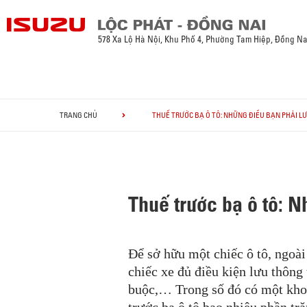
578 Xa Lộ Hà Nội, Khu Phố 4, Phường Tam Hiệp, Đồng Na
TRANG CHỦ
THUẾ TRƯỚC BẠ Ô TÔ: NHỮNG ĐIỀU BẠN PHẢI LƯ
Thuế trước bạ ô tô: N
Để sở hữu một chiếc ô tô, ngoài
chiếc xe đủ điều kiện lưu thông
buộc,… Trong số đó có một khoản