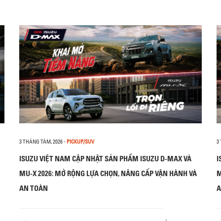
3 THÁNG TÁM, 2026
-
PICKUP/SUV
3
ISUZU VIỆT NAM CẬP NHẬT SẢN PHẨM ISUZU D-MAX VÀ
I
MU-X 2026: MỞ RỘNG LỰA CHỌN, NÂNG CẤP VẬN HÀNH VÀ
M
AN TOÀN
A