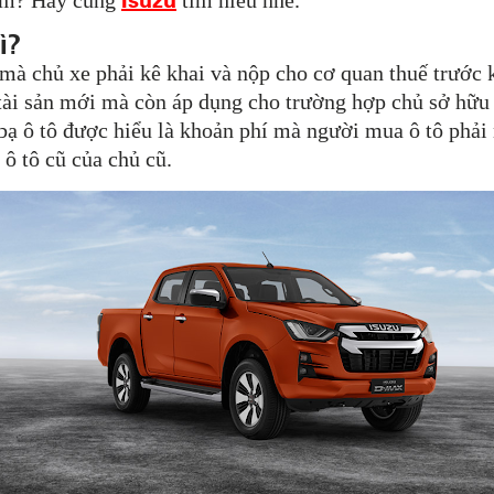
răm? Hãy cùng
tìm hiểu nhé.
ì?
 mà chủ xe phải kê khai và nộp cho cơ quan thuế trước 
tài sản mới mà còn áp dụng cho trường hợp chủ sở hữu 
 bạ ô tô được hiểu là khoản phí mà người mua ô tô phả
ô tô cũ của chủ cũ.