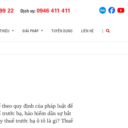
99 22
0946 411 411
Dịch vụ:
 THIỆU
GIẢI PHÁP
TUYỂN DỤNG
LIÊN HỆ
|
 theo quy định của pháp luật để
 trước bạ, bảo hiểm dân sự bắt
y thuế trước bạ ô tô là gì? Thuế