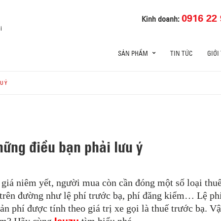
0916 22 
Kinh doanh:
i
SẢN PHẨM
TIN TỨC
GIỚI
U Ý
hững điều bạn phải lưu ý
 giá niêm yết, người mua còn cần đóng một số loại thuế
 trên đường như lệ phí trước bạ, phí đăng kiểm… Lệ phí
 phí được tính theo giá trị xe gọi là thuế trước bạ. Vậ
Isuzu