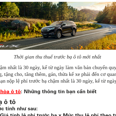
Thời gian thu thuế trước bạ ô tô mới nhất
ậm nhất là 30 ngày, kể từ ngày làm văn bản chuyển quy
 tặng cho, tăng thêm, gán, thừa kế xe phải đến cơ quan
hạn nộp lệ phí trước bạ chậm nhất là 30 ngày, kể từ ngà
hòa ô tô
: Những thông tin bạn cần biết
ạ ô tô
c tính như sau:
iá tính lệ phí trước bạ x Mức thu lệ phí theo tỷ