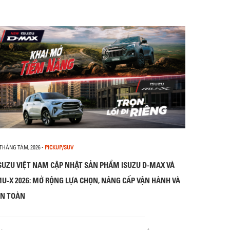
 THÁNG TÁM, 2026
-
PICKUP/SUV
SUZU VIỆT NAM CẬP NHẬT SẢN PHẨM ISUZU D-MAX VÀ
U-X 2026: MỞ RỘNG LỰA CHỌN, NÂNG CẤP VẬN HÀNH VÀ
N TOÀN