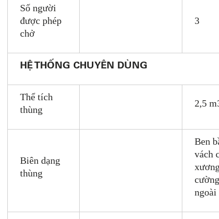
Số người
được phép
3
chở
HỆ THỐNG CHUYÊN DÙNG
Thể tích
2,5 m
thùng
Ben b
vách 
Biên dạng
xương
thùng
cường
ngoài