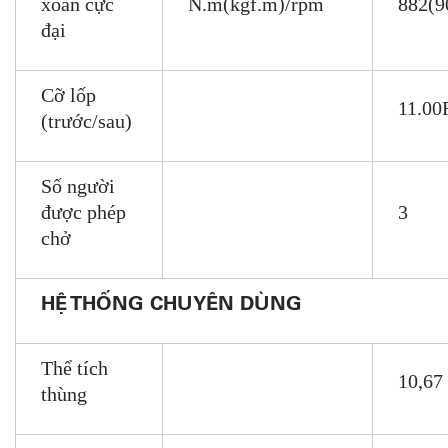
xoắn cực
N.m(kgf.m)/rpm
882(9
đại
Cỡ lốp
11.00
(trước/sau)
Số người
được phép
3
chở
HỆ THỐNG CHUYÊN DÙNG
Thể tích
10,67
thùng