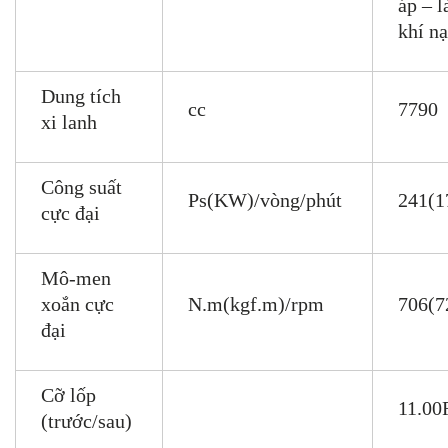
áp – 
khí n
Dung tích
cc
7790
xi lanh
Công suất
Ps(KW)/vòng/phút
241(1
cực đại
Mô-men
xoắn cực
N.m(kgf.m)/rpm
706(7
đại
Cỡ lốp
11.00
(trước/sau)