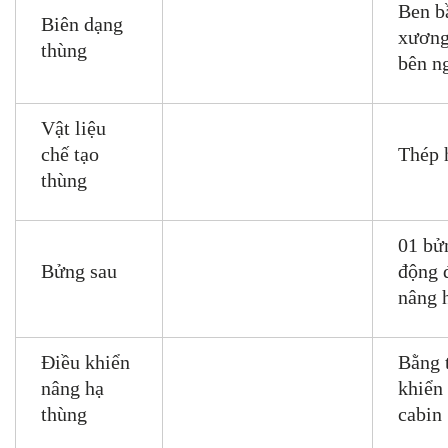
Ben b
Biên dạng
xương
thùng
bên n
Vật liệu
chế tạo
Thép 
thùng
01 bửn
Bửng sau
động 
nâng 
Điều khiển
Bằng t
nâng hạ
khiển 
thùng
cabin