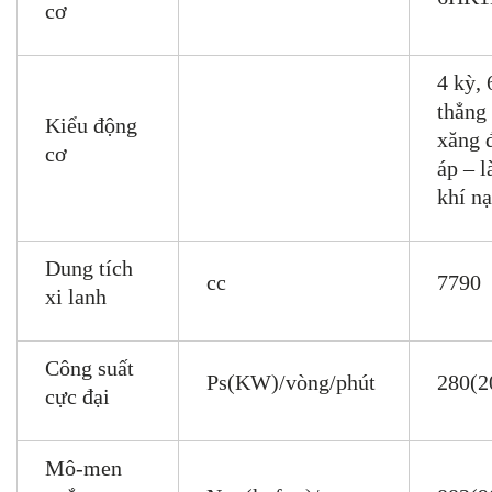
cơ
4 kỳ, 
thẳng
Kiểu động
xăng đ
cơ
áp – 
khí n
Dung tích
cc
7790
xi lanh
Công suất
Ps(KW)/vòng/phút
280(2
cực đại
Mô-men