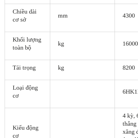
Chiều dài
mm
4300
cơ sở
Khối lượng
kg
16000
toàn bộ
Tải trọng
kg
8200
Loại động
6HK1
cơ
4 kỳ, 
thẳng
Kiểu động
xăng đ
cơ