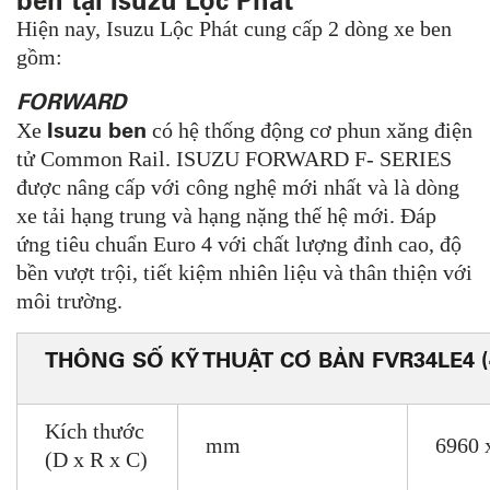
ben tại Isuzu Lộc Phát
Hiện nay, Isuzu Lộc Phát cung cấp 2 dòng xe ben
gồm:
FORWARD
Isuzu ben
Xe
có hệ thống động cơ phun xăng điện
tử Common Rail. ISUZU FORWARD F- SERIES
được nâng cấp với công nghệ mới nhất và là dòng
xe tải hạng trung và hạng nặng thế hệ mới. Đáp
ứng tiêu chuẩn Euro 4 với chất lượng đỉnh cao, độ
bền vượt trội, tiết kiệm nhiên liệu và thân thiện với
môi trường.
THÔNG SỐ KỸ THUẬT CƠ BẢN FVR34LE4 (
Kích thước
mm
6960 
(D x R x C)