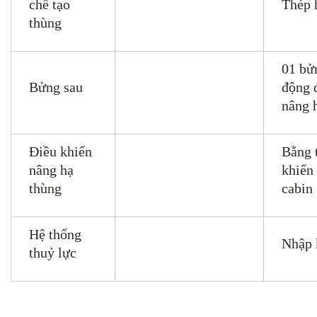
chế tạo
Thép 
thùng
01 bửn
Bửng sau
động 
nâng 
Điều khiển
Bằng t
nâng hạ
khiển 
thùng
cabin
Hệ thống
Nhập 
thuỷ lực