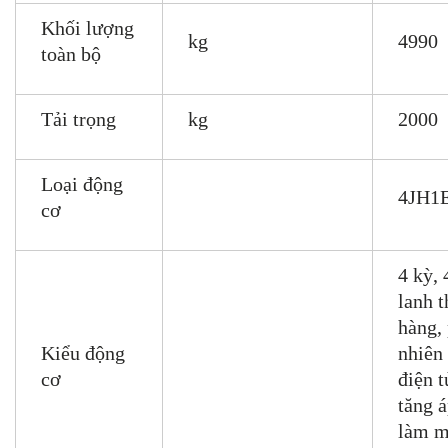
Khối lượng
kg
4990
toàn bộ
Tải trọng
kg
2000
Loại động
4JH1
cơ
4 kỳ, 
lanh 
hàng,
Kiểu động
nhiên 
cơ
điện t
tăng á
làm m