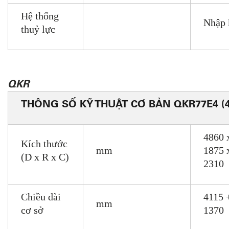
Hệ thống
Nhập 
thuỷ lực
QKR
THÔNG SỐ KỸ THUẬT CƠ BẢN QKR77E4 (
4860 
Kích thước
mm
1875 
(D x R x C)
2310
Chiều dài
4115 
mm
cơ sở
1370