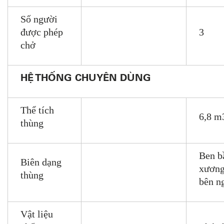
Số người
được phép
3
chở
HỆ THỐNG CHUYÊN DÙNG
Thể tích
6,8 m
thùng
Ben b
Biên dạng
xương
thùng
bên n
Vật liệu