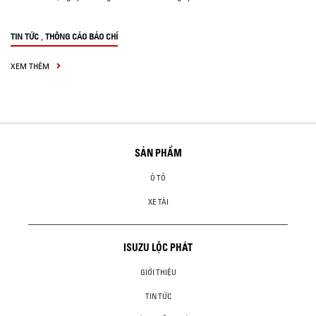
,
TIN TỨC
THÔNG CÁO BÁO CHÍ
XEM THÊM
SẢN PHẨM
Ô TÔ
XE TẢI
ISUZU LỘC PHÁT
GIỚI THIỆU
TIN TỨC