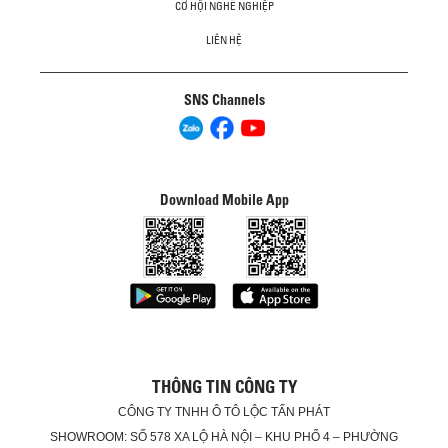
CƠ HỘI NGHỀ NGHIỆP
LIÊN HỆ
SNS Channels
Download Mobile App
THÔNG TIN CÔNG TY
CÔNG TY TNHH Ô TÔ LỘC TẤN PHÁT
SHOWROOM: SỐ 578 XA LỘ HÀ NỘI – KHU PHỐ 4 – PHƯỜNG