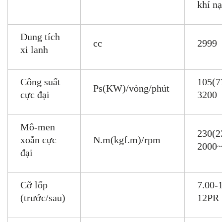
khí n
Dung tích
cc
2999
xi lanh
Công suất
105(77
Ps(KW)/vòng/phút
cực đại
3200
Mô-men
230(23
xoắn cực
N.m(kgf.m)/rpm
2000
đại
Cỡ lốp
7.00-
(trước/sau)
12PR