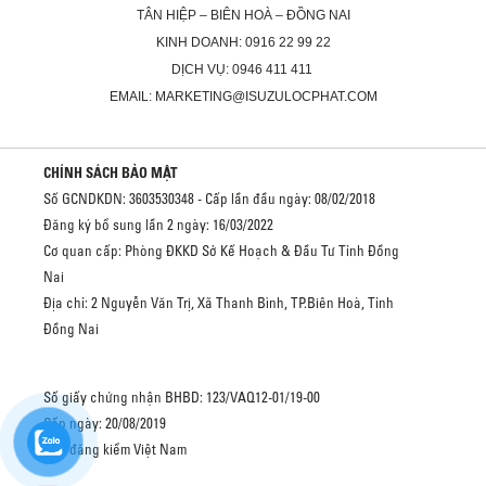
TÂN HIỆP – BIÊN HOÀ – ĐỒNG NAI
KINH DOANH: 0916 22 99 22
DỊCH VỤ: 0946 411 411
EMAIL: MARKETING@ISUZULOCPHAT.COM
CHÍNH SÁCH BẢO MẬT
Số GCNDKDN: 3603530348 - Cấp lần đầu ngày: 08/02/2018
Đăng ký bổ sung lần 2 ngày: 16/03/2022
Cơ quan cấp: Phòng ĐKKD Sở Kế Hoạch & Đầu Tư Tỉnh Đồng
Nai
Địa chỉ: 2 Nguyễn Văn Trị, Xã Thanh Bình, TP.Biên Hoà, Tỉnh
Đồng Nai
Số giấy chứng nhận BHBD: 123/VAQ12-01/19-00
Cấp ngày: 20/08/2019
Cục đăng kiểm Việt Nam