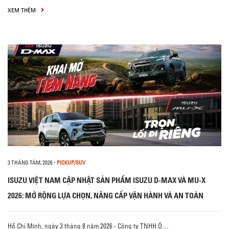
XEM THÊM
3 THÁNG TÁM, 2026
-
PICKUP/SUV
ISUZU VIỆT NAM CẬP NHẬT SẢN PHẨM ISUZU D-MAX VÀ MU-X
2026: MỞ RỘNG LỰA CHỌN, NÂNG CẤP VẬN HÀNH VÀ AN TOÀN
Hồ Chí Minh, ngày 3 tháng 8 năm 2026 - Công ty TNHH Ô…