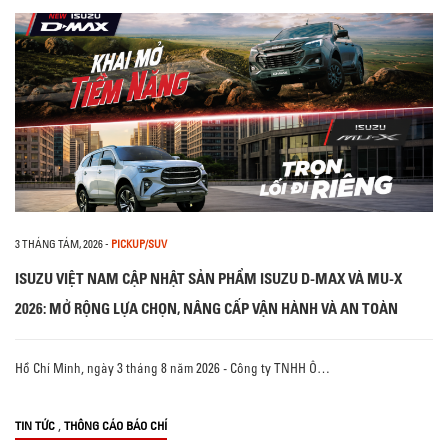
3 THÁNG TÁM, 2026
-
PICKUP/SUV
ISUZU VIỆT NAM CẬP NHẬT SẢN PHẨM ISUZU D-MAX VÀ MU-X
2026: MỞ RỘNG LỰA CHỌN, NÂNG CẤP VẬN HÀNH VÀ AN TOÀN
Hồ Chí Minh, ngày 3 tháng 8 năm 2026 - Công ty TNHH Ô…
,
TIN TỨC
THÔNG CÁO BÁO CHÍ