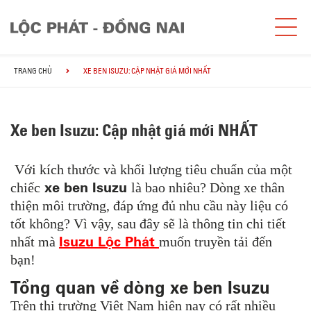
TRANG CHỦ
XE BEN ISUZU: CẬP NHẬT GIÁ MỚI NHẤT
Xe ben Isuzu: Cập nhật giá mới NHẤT
Với kích thước và khối lượng tiêu chuẩn của một
xe ben Isuzu
chiếc
là bao nhiêu? Dòng xe thân
thiện môi trường, đáp ứng đủ nhu cầu này liệu có
tốt không? Vì vậy, sau đây sẽ là thông tin chi tiết
Isuzu Lộc Phát
nhất mà
muốn truyền tải đến
bạn!
Tổng quan về dòng xe ben Isuzu
Trên thị trường Việt Nam hiện nay có rất nhiều