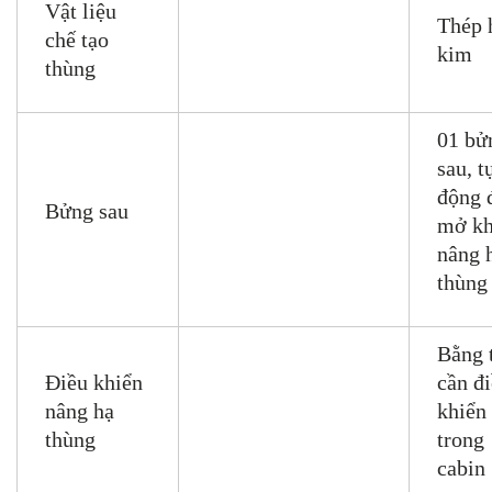
Vật liệu
Thép 
chế tạo
kim
thùng
01 bử
sau, t
động 
Bửng sau
mở kh
nâng 
thùng
Bằng 
Điều khiển
cần đ
nâng hạ
khiển 
thùng
trong
cabin