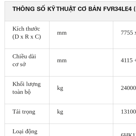
THÔNG SỐ KỸ THUẬT CƠ BẢN FVR34LE4 (
Kích thước
mm
7755 
(D x R x C)
Chiều dài
mm
4115 
cơ sở
Khối lượng
kg
24000
toàn bộ
Tải trọng
kg
13100
Loại động
6HK1