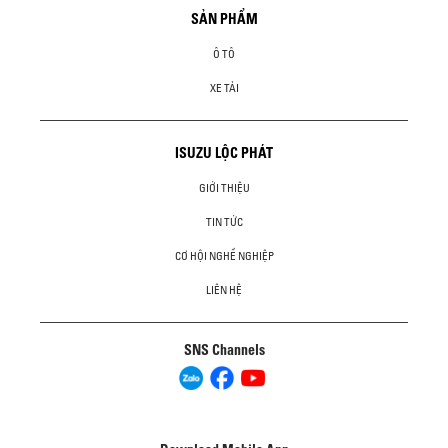
SẢN PHẨM
Ô TÔ
XE TẢI
ISUZU LỘC PHÁT
GIỚI THIỆU
TIN TỨC
CƠ HỘI NGHỀ NGHIỆP
LIÊN HỆ
SNS Channels