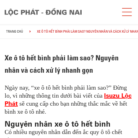
TRANG CHỦ
XE Ô TÔ HẾT BÌNH PHẢI LÀM SAO? NGUYÊN NHÂN VÀ CÁCH XỬ LÝ NHA
Xe ô tô hết bình phải làm sao? Nguyên
nhân và cách xử lý nhanh gọn
Ngày nay, “xe ô tô hết bình phải làm sao?” Đừng
Isuzu Lộc
lo, vì những thông tin dưới bài viết của
Phát
sẽ cung cấp cho bạn những thắc mắc về hết
bình xe ô tô nhé.
Nguyên nhân xe ô tô hết bình
Có nhiều nguyên nhân dẫn đến ắc quy ô tô chết