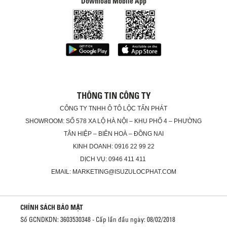
Download Mobile App
THÔNG TIN CÔNG TY
CÔNG TY TNHH Ô TÔ LỘC TẤN PHÁT
SHOWROOM: SỐ 578 XA LỘ HÀ NỘI – KHU PHỐ 4 – PHƯỜNG
TÂN HIỆP – BIÊN HOÀ – ĐỒNG NAI
KINH DOANH: 0916 22 99 22
DỊCH VỤ: 0946 411 411
EMAIL: MARKETING@ISUZULOCPHAT.COM
CHÍNH SÁCH BẢO MẬT
Số GCNDKDN: 3603530348 - Cấp lần đầu ngày: 08/02/2018