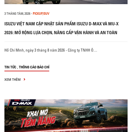
3 THÁNG TÁM, 2026
-
PICKUP/SUV
ISUZU VIỆT NAM CẬP NHẬT SẢN PHẨM ISUZU D-MAX VÀ MU-X
2026: MỞ RỘNG LỰA CHỌN, NÂNG CẤP VẬN HÀNH VÀ AN TOÀN
Hồ Chí Minh, ngày 3 tháng 8 năm 2026 - Công ty TNHH Ô…
,
TIN TỨC
THÔNG CÁO BÁO CHÍ
XEM THÊM