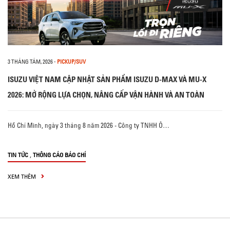
3 THÁNG TÁM, 2026
-
PICKUP/SUV
ISUZU VIỆT NAM CẬP NHẬT SẢN PHẨM ISUZU D-MAX VÀ MU-X
2026: MỞ RỘNG LỰA CHỌN, NÂNG CẤP VẬN HÀNH VÀ AN TOÀN
Hồ Chí Minh, ngày 3 tháng 8 năm 2026 - Công ty TNHH Ô…
,
TIN TỨC
THÔNG CÁO BÁO CHÍ
XEM THÊM