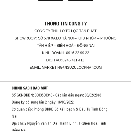
THÔNG TIN CÔNG TY
CÔNG TY TNHH Ô TÔ LỘC TẤN PHÁT
SHOWROOM: SỐ 578 XA LỘ HÀ NỘI – KHU PHỐ 4 – PHƯỜNG
TÂN HIỆP – BIÊN HOÀ – ĐỒNG NAI
KINH DOANH: 0916 22 99 22
DỊCH VỤ: 0946 411 411
EMAIL: MARKETING@ISUZULOCPHAT.COM
CHÍNH SÁCH BẢO MẬT
Số GCNDKDN: 3603530348 - Cấp lần đầu ngày: 08/02/2018
Đăng ký bổ sung lần 2 ngày: 16/03/2022
Cơ quan cấp: Phòng ĐKKD Sở Kế Hoạch & Đầu Tư Tỉnh Đồng
Nai
Địa chỉ: 2 Nguyễn Văn Trị, Xã Thanh Bình, TP.Biên Hoà, Tỉnh
Đồng Nai