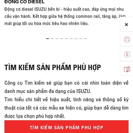
ĐỘNG CƠ DIESEL
H
Động cơ diesel ISUZU bền bỉ - hiệu suất cao, đáp ứng mọi nhu
Hộ
cầu vận hành. Kết hợp giữa hệ thống common rail, tăng áp, làm
hi
mát giúp tối ưu hóa mức tiêu hao nhiên liệu.
me
ki
TÌM KIẾM SẢN PHẨM PHÙ HỢP
Công cụ Tìm kiếm sẽ giúp bạn có cái nhìn toàn diện về
danh mục sản phẩm đa dạng của ISUZU.
Tìm hiểu chi tiết về hiệu suất, tính năng và thông số kỹ
thuật của tất cả các mẫu xe hiện có, giúp bạn dễ dàng tìm
được lựa chọn phù hợp nhất.
TÌM KIẾM SẢN PHẨM PHÙ HỢP