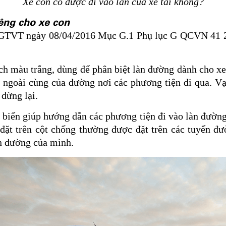
Xe con có được đi vào làn của xe tải không?
êng cho xe con
BGTVT ngày 08/04/2016 Mục G.1 Phụ lục G QCVN 41 
ạch màu trắng, dùng để phân biệt làn đường dành cho xe
n ngoài cùng của đường nơi các phương tiện đi qua. 
dừng lại.
ổ biến giúp hướng dẫn các phương tiện đi vào làn đường 
o đặt trên cột chống thường được đặt trên các tuyến đ
àn đường của mình.