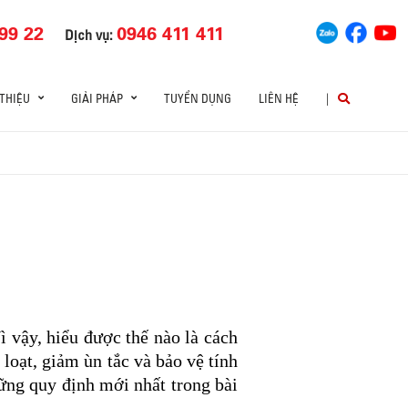
99 22
0946 411 411
Dịch vụ:
 THIỆU
GIẢI PHÁP
TUYỂN DỤNG
LIÊN HỆ
|
ì vậy, hiểu được thế nào là cách
loạt, giảm ùn tắc và bảo vệ tính
ững quy định mới nhất trong bài