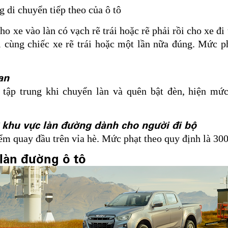
g di chuyển tiếp theo của ô tô
o xe vào làn có vạch rẽ trái hoặc rẽ phải rồi cho xe đi 
i cùng chiếc xe rẽ trái hoặc một lần nữa đúng. Mức ph
an
 tập trung khi chuyển làn và quên bật đèn, hiện mức
 khu vực làn đường dành cho người đi bộ
ểm quay đầu trên vỉa hè. Mức phạt theo quy định là 30
i làn đường ô tô