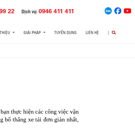
99 22
0946 411 411
Dịch vụ:
 THIỆU
GIẢI PHÁP
TUYỂN DỤNG
LIÊN HỆ
|
i bạn thực hiện các công việc vận
 bố thắng xe tải đơn giản nhất,