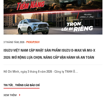
3 THÁNG TÁM, 2026
-
PICKUP/SUV
ISUZU VIỆT NAM CẬP NHẬT SẢN PHẨM ISUZU D-MAX VÀ MU-X
2026: MỞ RỘNG LỰA CHỌN, NÂNG CẤP VẬN HÀNH VÀ AN TOÀN
Hồ Chí Minh, ngày 3 tháng 8 năm 2026 - Công ty TNHH Ô…
,
TIN TỨC
THÔNG CÁO BÁO CHÍ
XEM THÊM