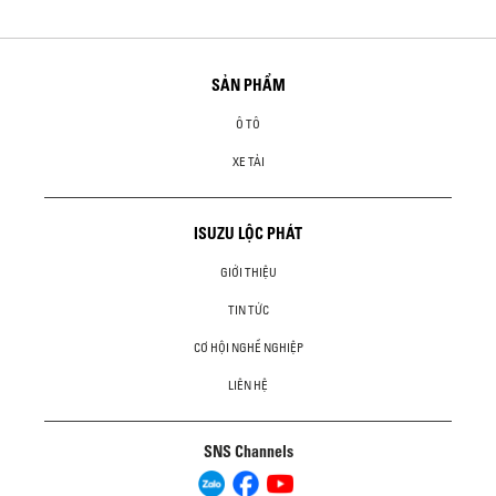
SẢN PHẨM
Ô TÔ
XE TẢI
ISUZU LỘC PHÁT
GIỚI THIỆU
TIN TỨC
CƠ HỘI NGHỀ NGHIỆP
LIÊN HỆ
SNS Channels