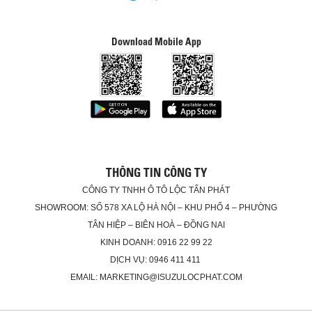
Download Mobile App
THÔNG TIN CÔNG TY
CÔNG TY TNHH Ô TÔ LỘC TẤN PHÁT
SHOWROOM: SỐ 578 XA LỘ HÀ NỘI – KHU PHỐ 4 – PHƯỜNG
TÂN HIỆP – BIÊN HOÀ – ĐỒNG NAI
KINH DOANH: 0916 22 99 22
DỊCH VỤ: 0946 411 411
EMAIL: MARKETING@ISUZULOCPHAT.COM