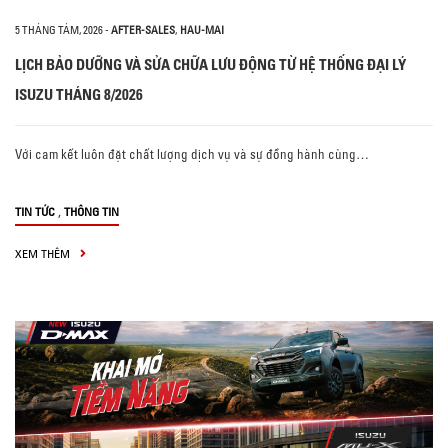
5 THÁNG TÁM, 2026
-
AFTER-SALES
,
HAU-MAI
LỊCH BẢO DƯỠNG VÀ SỬA CHỮA LƯU ĐỘNG TỪ HỆ THỐNG ĐẠI LÝ
ISUZU THÁNG 8/2026
Với cam kết luôn đặt chất lượng dịch vụ và sự đồng hành cùng…
,
TIN TỨC
THÔNG TIN
XEM THÊM