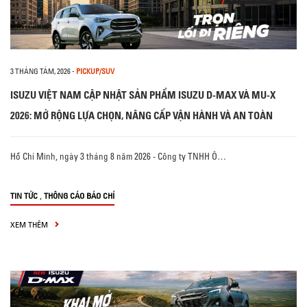
3 THÁNG TÁM, 2026
-
PICKUP/SUV
ISUZU VIỆT NAM CẬP NHẬT SẢN PHẨM ISUZU D-MAX VÀ MU-X
2026: MỞ RỘNG LỰA CHỌN, NÂNG CẤP VẬN HÀNH VÀ AN TOÀN
Hồ Chí Minh, ngày 3 tháng 8 năm 2026 - Công ty TNHH Ô…
,
TIN TỨC
THÔNG CÁO BÁO CHÍ
XEM THÊM