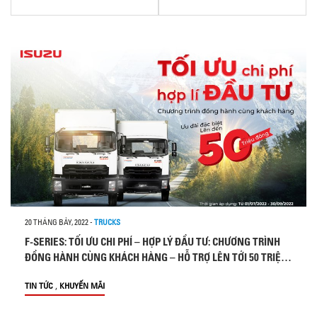
20 THÁNG BẢY, 2022
-
TRUCKS
F-SERIES: TỐI ƯU CHI PHÍ – HỢP LÝ ĐẦU TƯ: CHƯƠNG TRÌNH
ĐỒNG HÀNH CÙNG KHÁCH HÀNG – HỖ TRỢ LÊN TỚI 50 TRIỆU
ĐỒNG
,
TIN TỨC
KHUYẾN MÃI