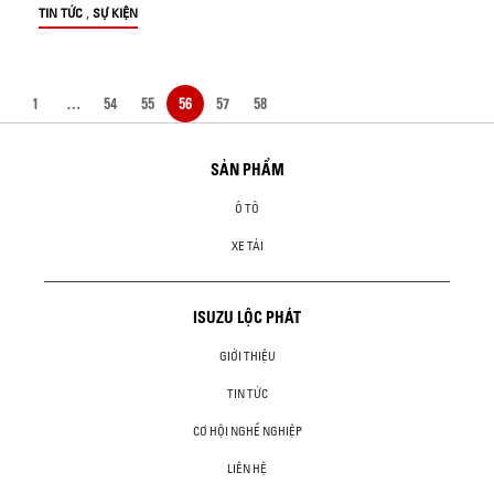
,
TIN TỨC
SỰ KIỆN
1
…
54
55
56
57
58
SẢN PHẨM
Ô TÔ
XE TẢI
ISUZU LỘC PHÁT
GIỚI THIỆU
TIN TỨC
CƠ HỘI NGHỀ NGHIỆP
LIÊN HỆ