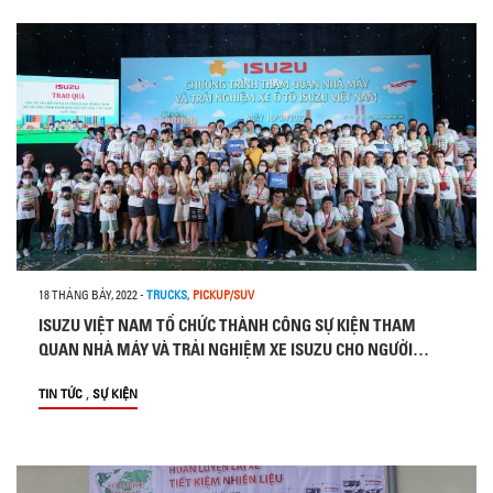
18 THÁNG BẢY, 2022
-
TRUCKS
,
PICKUP/SUV
ISUZU VIỆT NAM TỔ CHỨC THÀNH CÔNG SỰ KIỆN THAM
QUAN NHÀ MÁY VÀ TRẢI NGHIỆM XE ISUZU CHO NGƯỜI
THÂN NHÂN VIÊN CÔNG TY VÀ CÁC EM LÀNG TRẺ SOS GÒ
,
TIN TỨC
SỰ KIỆN
VẤP