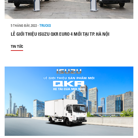
5 THÁNG BẢY, 2022
-
TRUCKS
LỄ GIỚI THIỆU ISUZU QKR EURO 4 MỚI TẠI TP. HÀ NỘI
TIN TỨC