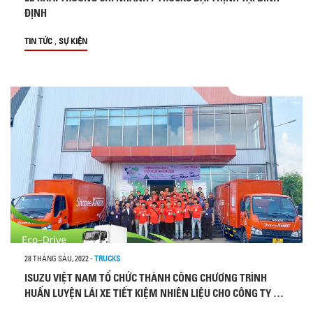
ĐỊNH
,
TIN TỨC
SỰ KIỆN
28 THÁNG SÁU, 2022
-
TRUCKS
ISUZU VIỆT NAM TỔ CHỨC THÀNH CÔNG CHƯƠNG TRÌNH
HUẤN LUYỆN LÁI XE TIẾT KIỆM NHIÊN LIỆU CHO CÔNG TY CỔ
PHẦN H-TRUCKING VIỆT NAM (SHOPEE)