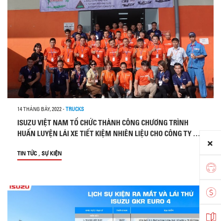
14 THÁNG BẢY, 2022
-
TRUCKS
ISUZU VIỆT NAM TỔ CHỨC THÀNH CÔNG CHƯƠNG TRÌNH
HUẤN LUYỆN LÁI XE TIẾT KIỆM NHIÊN LIỆU CHO CÔNG TY CỔ
PHẦN H-TRUCKING VIỆT NAM (SHOPEE) TẠI HÀ NỘI
,
TIN TỨC
SỰ KIỆN