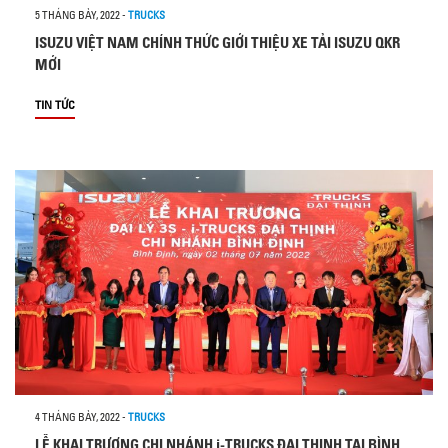
5 THÁNG BẢY, 2022
-
TRUCKS
ISUZU VIỆT NAM CHÍNH THỨC GIỚI THIỆU XE TẢI ISUZU QKR
MỚI
TIN TỨC
4 THÁNG BẢY, 2022
-
TRUCKS
LỄ KHAI TRƯƠNG CHI NHÁNH i-TRUCKS ĐẠI THỊNH TẠI BÌNH