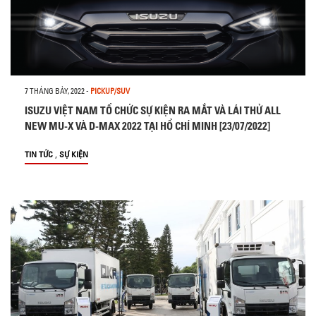
7 THÁNG BẢY, 2022
-
PICKUP/SUV
ISUZU VIỆT NAM TỔ CHỨC SỰ KIỆN RA MẮT VÀ LÁI THỬ ALL
NEW MU-X VÀ D-MAX 2022 TẠI HỒ CHÍ MINH [23/07/2022]
,
TIN TỨC
SỰ KIỆN