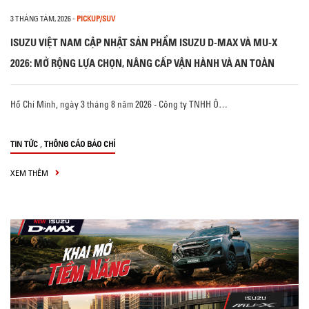
3 THÁNG TÁM, 2026
-
PICKUP/SUV
ISUZU VIỆT NAM CẬP NHẬT SẢN PHẨM ISUZU D-MAX VÀ MU-X
2026: MỞ RỘNG LỰA CHỌN, NÂNG CẤP VẬN HÀNH VÀ AN TOÀN
Hồ Chí Minh, ngày 3 tháng 8 năm 2026 - Công ty TNHH Ô…
,
TIN TỨC
THÔNG CÁO BÁO CHÍ
XEM THÊM