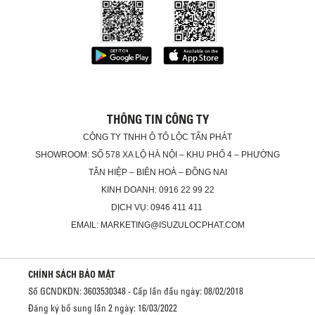
THÔNG TIN CÔNG TY
CÔNG TY TNHH Ô TÔ LỘC TẤN PHÁT
SHOWROOM: SỐ 578 XA LỘ HÀ NỘI – KHU PHỐ 4 – PHƯỜNG
TÂN HIỆP – BIÊN HOÀ – ĐỒNG NAI
KINH DOANH: 0916 22 99 22
DỊCH VỤ: 0946 411 411
EMAIL: MARKETING@ISUZULOCPHAT.COM
CHÍNH SÁCH BẢO MẬT
Số GCNDKDN: 3603530348 - Cấp lần đầu ngày: 08/02/2018
Đăng ký bổ sung lần 2 ngày: 16/03/2022