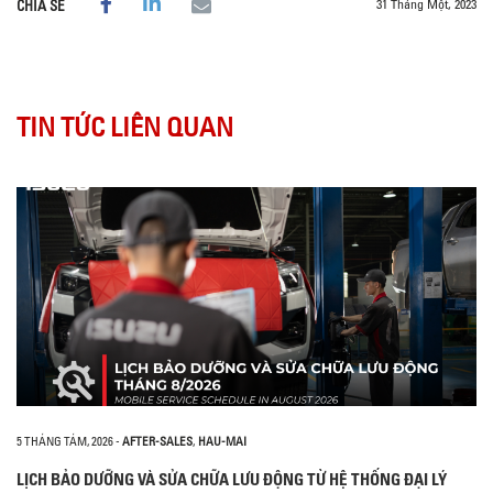
31 Tháng Một, 2023
CHIA SẺ
TIN TỨC LIÊN QUAN
5 THÁNG TÁM, 2026
-
AFTER-SALES
,
HAU-MAI
LỊCH BẢO DƯỠNG VÀ SỬA CHỮA LƯU ĐỘNG TỪ HỆ THỐNG ĐẠI LÝ