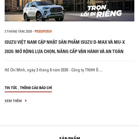
3 THÁNG TÁM, 2026
-
PICKUP/SUV
ISUZU VIỆT NAM CẬP NHẬT SẢN PHẨM ISUZU D-MAX VÀ MU-X
2026: MỞ RỘNG LỰA CHỌN, NÂNG CẤP VẬN HÀNH VÀ AN TOÀN
Hồ Chí Minh, ngày 3 tháng 8 năm 2026 - Công ty TNHH Ô…
,
TIN TỨC
THÔNG CÁO BÁO CHÍ
XEM THÊM
SẢN PHẨM