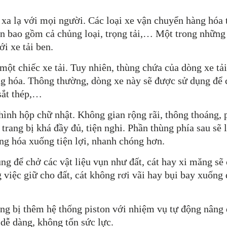
a lạ với mọi người. Các loại xe vận chuyển hàng hóa t
 bao gồm cả chủng loại, trọng tải,… Một trong những d
i xe tải ben.
một chiếc xe tải. Tuy nhiên, thùng chứa của dòng xe tả
g hóa. Thông thường, dòng xe này sẽ được sử dụng để c
sắt thép,…
 hình hộp chữ nhật. Không gian rộng rãi, thông thoáng,
c trang bị khá đầy đủ, tiện nghi. Phần thùng phía sau sẽ 
àng hóa xuống tiện lợi, nhanh chóng hơn.
g để chở các vật liệu vụn như đất, cát hay xi măng sẽ 
 việc giữ cho đất, cát không rơi vãi hay bụi bay xuống
ng bị thêm hệ thống piston với nhiệm vụ tự động nâng 
h dễ dàng, không tốn sức lực.