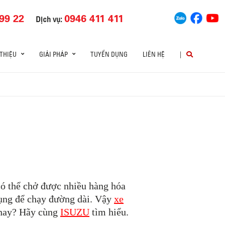
99 22
0946 411 411
Dịch vụ:
 THIỆU
GIẢI PHÁP
TUYỂN DỤNG
LIÊN HỆ
|
có thể chở được nhiều hàng hóa
 dụng để chạy đường dài. Vậy
xe
 nay? Hãy cùng
ISUZU
tìm hiểu.