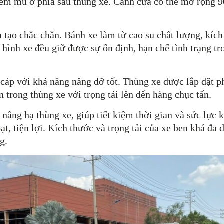
ểm mù ở phía sau thùng xe. Cánh cửa có thể mở rộng 90
tạo chắc chắn. Bánh xe làm từ cao su chất lượng, kíc
 hình xe đều giữ được sự ổn định, hạn chế tình trạng tr
cáp với khả năng nâng đỡ tốt. Thùng xe được lắp đặt ph
trong thùng xe với trọng tải lên đến hàng chục tấn.
h nâng hạ thùng xe, giúp tiết kiệm thời gian và sức lực
ạt, tiện lợi. Kích thước và trọng tải của xe ben khá đa
g.